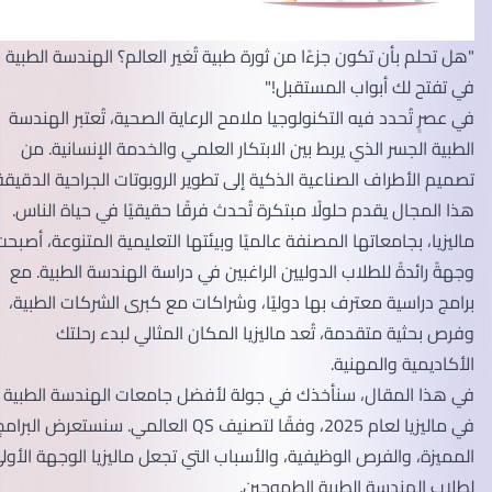
"هل تحلم بأن تكون جزءًا من ثورة طبية تُغير العالم؟ الهندسة الطبية
في تفتح لك أبواب المستقبل!"
في عصرٍ تُحدد فيه التكنولوجيا ملامح الرعاية الصحية، تُعتبر الهندسة
الطبية الجسر الذي يربط بين الابتكار العلمي والخدمة الإنسانية. من
تصميم الأطراف الصناعية الذكية إلى تطوير الروبوتات الجراحية الدقيقة،
هذا المجال يقدم حلولًا مبتكرة تُحدث فرقًا حقيقيًا في حياة الناس.
ماليزيا، بجامعاتها المصنفة عالميًا وبيئتها التعليمية المتنوعة، أصبحت
وجهةً رائدةً للطلاب الدوليين الراغبين في دراسة الهندسة الطبية. مع
برامج دراسية معترف بها دوليًا، وشراكات مع كبرى الشركات الطبية،
وفرص بحثية متقدمة، تُعد ماليزيا المكان المثالي لبدء رحلتك
الأكاديمية والمهنية.
في هذا المقال، سنأخذك في جولة لأفضل جامعات الهندسة الطبية
في ماليزيا لعام 2025، وفقًا لتصنيف QS العالمي. سنستعرض البرامج
المميزة، والفرص الوظيفية، والأسباب التي تجعل ماليزيا الوجهة الأولى
لطلاب الهندسة الطبية الطموحين.