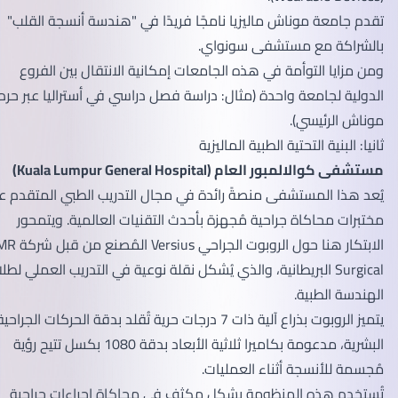
تقدم جامعة موناش ماليزيا نامجًا فريدًا في "هندسة أنسجة القلب"
بالشراكة مع مستشفى سونواي.
ومن مزايا التوأمة في هذه الجامعات إمكانية الانتقال بين الفروع
الدولية لجامعة واحدة (مثال: دراسة فصل دراسي في أستراليا عبر حرم
موناش الرئيسي).
ثانيا: البنية التحتية الطبية الماليزية
مستشفى كوالالمبور العام (Kuala Lumpur General Hospital)
يُعد هذا المستشفى منصةً رائدة في مجال التدريب الطبي المتقدم عبر
مختبرات محاكاة جراحية مُجهزة بأحدث التقنيات العالمية. ويتمحور
الابتكار هنا حول الروبوت الجراحي Versius المُصنع من قبل شركة CMR
Surgical البريطانية، والذي يُشكل نقلة نوعية في التدريب العملي لطلاب
الهندسة الطبية.
يتميز الروبوت بذراع آلية ذات 7 درجات حرية تُقلد بدقة الحركات الجراحية
البشرية، مدعومة بكاميرا ثلاثية الأبعاد بدقة 1080 بكسل تتيح رؤية
مُجسمة للأنسجة أثناء العمليات.
تُستخدم هذه المنظومة بشكل مكثف في محاكاة إجراءات جراحية