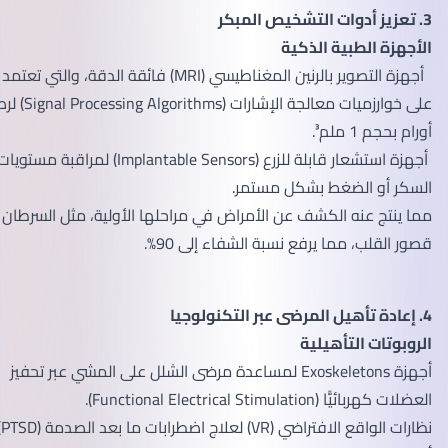
3. تعزيز أدوات التشخيص المبكر
الأجهزة الطبية الذكية
أجهزة التصوير بالرنين المغناطيسي (MRI) فائقة الدقة، والتي تعتمد
على خوارزميات معالجة الإشارات (Signal Processing Algorithms) لرصد
أورام بحجم 1 ملم³.
أجهزة استشعار قابلة للزرع (Implantable Sensors) لمراقبة مستويات
السكر أو الضغط بشكل مستمر.
مما ينتج عنه الكشف عن الأمراض في مراحلها الأولية، مثل السرطان أو
قصور القلب، مما يرفع نسبة الشفاء إلى 90%.
4. إعادة تأهيل المرضى عبر التكنولوجيا
الروبوتات التأهيلية
أجهزة Exoskeletons لمساعدة مرضى الشلل على المشي عبر تحفيز
العضلات كهربائيًّا (Functional Electrical Stimulation).
نظارات الواقع الافتراضي (VR) لعلاج اضطرابات ما بعد الصدمة (PTSD)