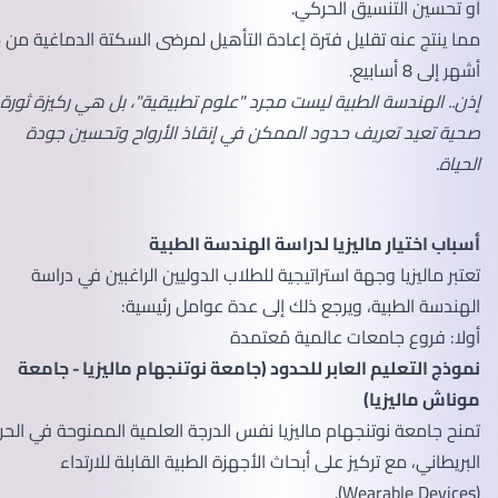
أو تحسين التنسيق الحركي.
مما ينتج عنه تقليل فترة إعادة التأهيل لمرضى السكتة الدماغية من 6
أشهر إلى 8 أسابيع.
إذن.. الهندسة الطبية ليست مجرد "علوم تطبيقية"، بل هي ركيزة ثورة
صحية تعيد تعريف حدود الممكن في إنقاذ الأرواح وتحسين جودة
الحياة.
أسباب اختيار ماليزيا لدراسة الهندسة الطبية
تعتبر ماليزيا وجهة استراتيجية للطلاب الدوليين الراغبين في دراسة
الهندسة الطبية، ويرجع ذلك إلى عدة عوامل رئيسية:
أولا: فروع جامعات عالمية مُعتمدة
نموذج التعليم العابر للحدود (جامعة نوتنجهام ماليزيا - جامعة
موناش ماليزيا)
تمنح جامعة نوتنجهام ماليزيا نفس الدرجة العلمية الممنوحة في الحرم
البريطاني، مع تركيز على أبحاث الأجهزة الطبية القابلة للارتداء
(Wearable Devices).