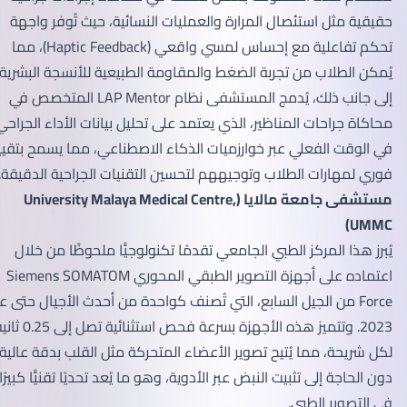
حقيقية مثل استئصال المرارة والعمليات النسائية، حيث تُوفر واجهة
تحكم تفاعلية مع إحساس لمسي واقعي (Haptic Feedback)، مما
يُمكن الطلاب من تجربة الضغط والمقاومة الطبيعية للأنسجة البشرية.
إلى جانب ذلك، يُدمج المستشفى نظام LAP Mentor المتخصص في
محاكاة جراحات المناظير، الذي يعتمد على تحليل بيانات الأداء الجراحي
في الوقت الفعلي عبر خوارزميات الذكاء الاصطناعي، مما يسمح بتقييم
فوري لمهارات الطلاب وتوجيههم لتحسين التقنيات الجراحية الدقيقة.
مستشفى جامعة مالايا (University Malaya Medical Centre,
UMMC)
يُبرز هذا المركز الطبي الجامعي تقدمًا تكنولوجيًّا ملحوظًا من خلال
اعتماده على أجهزة التصوير الطبقي المحوري Siemens SOMATOM
Force من الجيل السابع، التي تُصنف كواحدة من أحدث الأجيال حتى عام
2023. وتتميز هذه الأجهزة بسرعة فحص استثنائية تصل إلى 0.25 ثانية
لكل شريحة، مما يُتيح تصوير الأعضاء المتحركة مثل القلب بدقة عالية
دون الحاجة إلى تثبيت النبض عبر الأدوية، وهو ما يُعد تحديًا تقنيًّا كبيرًا
في التصوير الطبي.