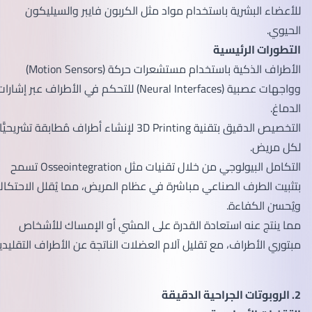
للأعضاء البشرية باستخدام مواد مثل الكربون فايبر والسيليكون
الحيوي.
التطورات الرئيسية
الأطراف الذكية باستخدام مستشعرات حركة (Motion Sensors)
وواجهات عصبية (Neural Interfaces) للتحكم في الأطراف عبر إشارات
الدماغ.
التخصيص الدقيق بتقنية 3D Printing لإنشاء أطراف مُطابقة تشريحيًّا
لكل مريض.
التكامل البيولوجي من خلال تقنيات مثل Osseointegration تسمح
بتثبيت الطرف الصناعي مباشرة في عظام المريض، مما يُقلل الاحتكاك
ويُحسن الكفاءة.
مما ينتج عنه استعادة القدرة على المشي أو الإمساك للأشخاص
مبتوري الأطراف، مع تقليل آلام العضلات الناتجة عن الأطراف التقليدية.
2. الروبوتات الجراحية الدقيقة