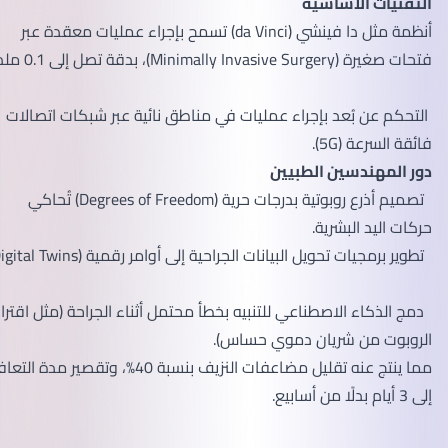
التقنيات الأساسية
أنظمة مثل دا فينشي (da Vinci) تسمح بإجراء عمليات معقدة عبر
فتحات صغيرة (Minimally Invasive Surgery)، بدقة تصل إلى 0.1 ملم.
التحكم عن بُعد بإجراء عمليات في مناطق نائية عبر شبكات اتصالات
فائقة السرعة (5G).
دور المهندسين الطبيين
تصميم أذرع روبوتية بدرجات حرية (Degrees of Freedom) تُحاكي
حركات اليد البشرية.
تطوير برمجيات تحويل البيانات الجراحية إلى أوامر رقمية (Digital Twins).
دمج الذكاء الاصطناعي للتنبيه بخطأ محتمل أثناء الجراحة (مثل اقتراب
الروبوت من شريان دموي حساس).
مما ينتج عنه تقليل مضاعفات النزيف بنسبة 40%، وتقصير مدة التعافي
إلى 3 أيام بدلًا من أسابيع.