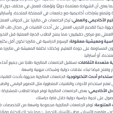
مما يعني أن الشهادة معتمدة دوليًّا وتؤهلك للعمل في مختلف دول العا
 وتتمتع بشراكات أكاديمية مع جامعات في المملكة المتحدة، وأستراليا
يم الأكاديمي والعملي:
تركز الجامعات في ماليزيا على الجوانب العملي
هزة جيدًا لتقديم التدريب العملي على أحدث التقنيات في مجال طب الأسن
العملي مع مرضى حقيقيين؛ مما يمنح الطلاب الخبرة العملية قبل التخرج
اسية ومعيشية معقولة:
الرسوم الدراسية في ماليزيا تكون أقل بكثير 
دون المساومة على جودة التعليم. وكذلك؛ تكلفة المعيشة في ماليزيا منخ
تحدة، أو أستراليا.
ة متعددة الثقافات:
تستقبل الجامعات الماليزية طلابًا من جميع أنحاء
لم وتفتح فرصًا لبناء علاقات دولية وشبكات مهنية واسعة.
ستخدام أحدث التكنولوجيا:
الجامعات الماليزية مجهزة بأحدث التقني
تعلم استخدام الأدوات والتقنيات المتطورة مثل التصوير الرقمي والطباعة
ادل الأكاديمي:
بعض الجامعات الماليزية توفر فرصًا للطلاب للمشاركة ف
حصول على تجربة دراسية دولية خلال فترة دراستك.
المتنوعة:
توفر الجامعات الماليزية مجموعة واسعة من التخصصات في
ن، وتقويم الأسنان، وطب الأسنان التجميلي؛ مما يتيح لك الاختيار وفقًا