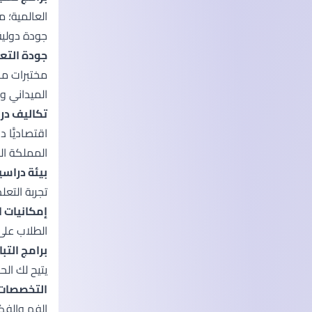
العالمية؛ 
جودة دولية
جودة التعل
مختبرات مج
الميداني و
تكاليف در
اقتصاديًّا 
المملكة الم
بيئة دراسي
تجربة التع
إمكانيات ا
الطلاب على 
برامج التب
يتيح لك ال
التخصصات 
الفم والفكي