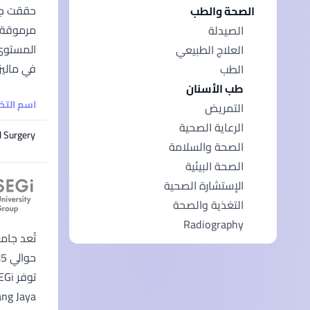
الصحة والطب
مرموقة ف
الصيدلة
العلاج الطبيعي
في ماليز
الطب
طب الأسنان
اسم الت
التمريض
الرعاية الصحية
l Surgery
الصحة والسلامة
الصحة البيئية
الإستشارة الصحية
التغذية والصحة
Radiography
Subang Jaya، كوالالمبور، بينانج، وساراواك)، بالإضافة إلى ثمانية مراكز توظيف ف