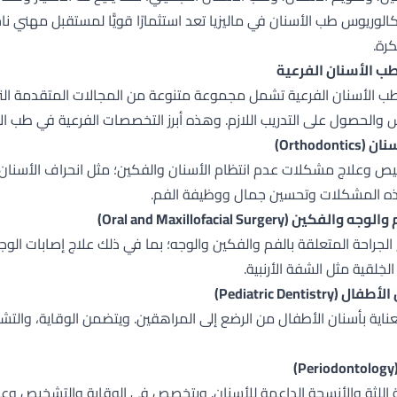
الوريوس طب الأسنان في ماليزيا تعد استثمارًا قويًّا لمستقبل مهني ناج
رة.
 الأسنان الفرعية
الأسنان الفرعية تشمل مجموعة متنوعة من المجالات المتقدمة التي
س والحصول على التدريب اللازم. وهذه أبرز التخصصات الفرعية في طب ال
Orthodont)
ص وعلاج مشكلات عدم انتظام الأسنان والفكين؛ مثل انحراف الأسنان أ
ه المشكلات وتحسين جمال ووظيفة الفم.
فكين (Oral and Maxillofacial Surgery)
لجراحة المتعلقة بالفم والفكين والوجه؛ بما في ذلك علاج إصابات الوجه
خِلقية مثل الشفة الأرنبية.
Pediatric Dentistr)
لعناية بأسنان الأطفال من الرضع إلى المراهقين. ويتضمن الوقاية، وال
)
اللثة والأنسجة الداعمة للأسنان. ويتخصص في الوقاية والتشخيص وعلاج