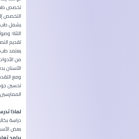
تخصص طب ال
التخصص إلى
يشمل طب ال
اللثة؛ وصول
تقديم النص
يعتمد طب ا
من الأدوات
الأسنان بد
ومع التقدم
تحسين جودة 
الممارسين 
لماذا تدر
دراسة بكال
بعض الأسبا
برامج تعلي