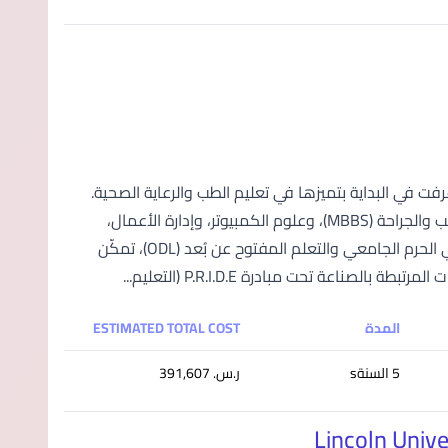
 في ماليزيا؛ عُرفت في البداية بتميزها في تعليم الطب والرعاية الصحية.
واليوم، تقدم الجامعة مجموعة واسعة من البرامج؛ بما في ذلك بكالوريوس الطب والجراحة (MBBS)، وعلوم الكمبيوتر، وإدارة الأعمال،
والتمويل، والإدارة؛ لتلبية احتياجات الطلاب المتغيرة. ومع خيارات التعلم المرنة في الحرم الجامعي والتعلم المفتوح عن بُعد (ODL)، تمكّن
عة تحت مبادرة P.R.I.D.E (التعليم...
المدة
ESTIMATED TOTAL COST
5 السنةs
ر.س.‏ 391,607