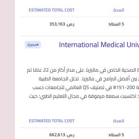
المدة
ESTIMATED TOTAL COST
5 السنةs
ر.س.‏ 353,163
مميزة
الجامعة الطبية الدولية IMU هي مؤسسة رائدة في مجال التعليم الطبي والرعاية الصحية الخاص في ماليزيا. على مدار أكثر من 22 عامًا تم
عالي الجودة. وهي من بين أفضل البرامج في ماليزيا. تحتل الجامعة الطبية
الدولية (IMU) المرتبة 1259# في تصنيف أفضل الجامعات العالمية، وتحتل المرتبة 200-151# في تصنيف QS العالمي للجامعات حسب
م 2024. تأسست الجامعة الطبية الدولية في ماليزيا عام 1992، وقد اكتسبت سمعة مرموقة في مجال التعليم الطبي؛ حيث
المدة
ESTIMATED TOTAL COST
5 السنةs
ر.س.‏ 662,613