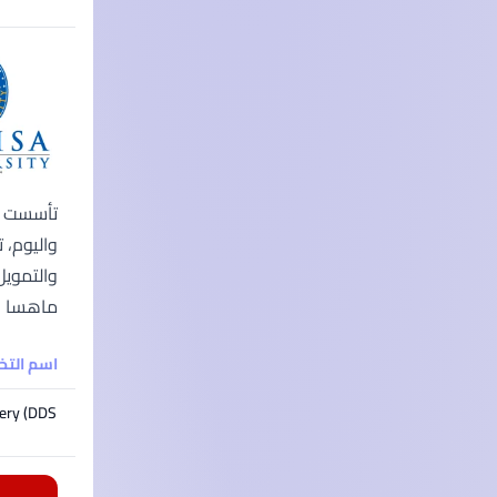
ماهسا الط
اسم الت
ery (DDS)