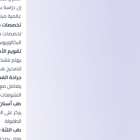
إن دراسة بك
عالمية مبتك
تخصصات طب
تخصصات طب 
البكالوريو
تقويم الأسنان (ics
يهتم بتشخي
لتصحيح هذ
جراحة الفم والوجه وال
يتعامل مع ا
التشوهات ال
طب أسنان الأطفال (y
يركز على ا
الطفولة.
طب اللثة (Periodontology
يعنى بصحة 