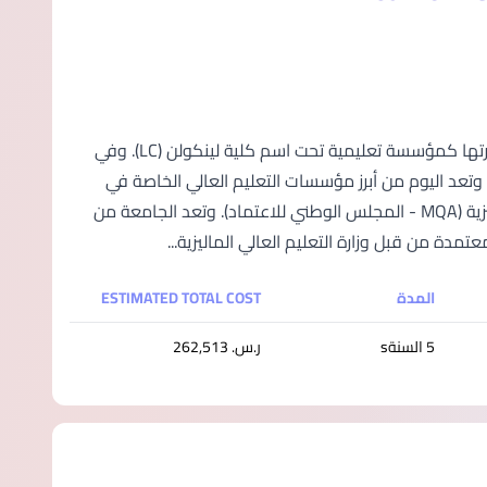
تأسست جامعة لينكولن (LUC) في مدينة بيتالينج جايا عام 2002؛ حيث بدأت مسيرتها كمؤسسة تعليمية تحت اسم كلية لينكولن (LC). وفي
ن. وتعد اليوم من أبرز مؤسسات التعليم العالي الخاصة في
ماليزيا؛ حيث تحظى باعتماد كل من وزارة التعليم العالي ووكالة المؤهلات الماليزية (MQA - المجلس الوطني للاعتماد). وتعد الجامعة من
تمدة من قبل وزارة التعليم العالي الماليزية...
المدة
ESTIMATED TOTAL COST
5 السنةs
ر.س.‏ 262,513