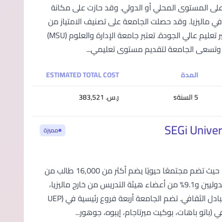
التعليم العالي؛ سواء على المستوى المحلي أو الدولي. وقد حازت على مكانة
في ماليزيا. وقد حصلت الجامعة على تصنيف الامتياز من
المستوى الخامس مرتين من وزارة التعليم العالي الماليزية؛ تقديرًا لالتزامها بتوفير تعليم عالي الجودة. تعتبر جامعة الإدارة والعلوم (MSU)
ة. وتسعى الجامعة لتقديم مستوى تعليمي...
المدة
ESTIMATED TOTAL COST
5 السنةs
ر.س.‏ 383,521
مميزة
تُعد جامعة وكليات سيجي SEGi أكبر مجموعة مؤسسات تعليم عالٍ في ماليزيا، حيث تضم مجتمعًا حيويًا يضم أكثر من 16,000 طالب من
حوالي 85 دولة حول العالم. مع نسبة مثيرة للإعجاب تصل إلى 40% من الطلاب الدوليين و9.1% من أعضاء هيئة التدريس من خارج ماليزيا،
توفر SEGi بيئة تعليمية غنية بالتنوع الثقافي وشاملة لتعزيز النمو الأكاديمي والتبادل الثقافي. تضم الجامعة أربعة فروع رئيسية في (UEP