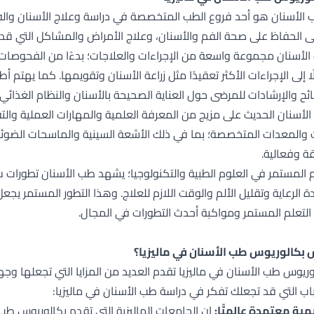
أسنان هو أحد فروع الطب المتخصصة في دراسة وعلاج الأسنان والفم
 الحفاظ على صحة الفم والأسنان، وعلاج الأمراض والمشاكل التي قد تص
أسنان مجموعة واسعة من الإجراءات والعلاجات؛ بدءًا من الفحوصات ال
ًا إلى الإجراءات الأكثر تعقيدًا مثل زراعة الأسنان وتقويمها. كما يهتم 
ائح والإرشادات للمرضى حول العناية الصحيحة بالأسنان والنظام الغذائي
لأسنان الحديث على مزيج من المعرفة العلمية والمهارات العملية وال
 والمعدات المتخصصة؛ بما في ذلك الأشعة السينية والماسحات الضوئية 
قة وفعالية.
 المستمر في العلوم الطبية والتكنولوجيا؛ يشهد طب الأسنان تطورات 
الرعاية وتقليل الألم والوقت اللازم للعلاج. وهذا التطور المستمر يجعل
التعلم المستمر ومواكبة أحدث التطورات في المجال.
س بكالوريوس طب الأسنان في ماليزيا؟
وريوس طب الأسنان في ماليزيا تقدم العديد من المزايا التي تجعلها و
ب التي قد تجعلك تفكر في دراسة طب الأسنان في ماليزيا:
مية معتمدة عالميًّا:
إن الجامعات الماليزية التي تقدم بكالوريوس طب