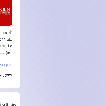
المؤسسات 
اسم الت
ry (DDS)*
دراسة بكا