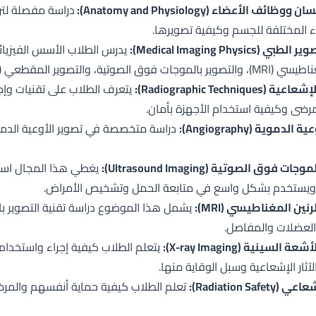
ائف الأعضاء (Anatomy and Physiology):
دراسة مفصلة لتر
ء المختلفة للجسم وكيفية تصويرها.
Medical Imaging Physics):
يدرس الطلاب الأسس الفيزيائية
مقطعي (CT). ويتعلمون كيفية إنتاج الصور ومعالجة البيانات بفعالية.
Radiographic Techniqu):
يتعرف الطلاب على تقنيات وإجر
لمرضى وكيفية استخدام الأجهزة بأمان.
دموية (Angiography):
دراسة متخصصة في تصوير الأوعية الدمو
 فوق الصوتية (Ultrasound Imaging):
يغطي هذا المجال استخ
 ويستخدم بشكل واسع في متابعة الحمل وتشخيص الأمراض.
نين المغناطيسي (MRI):
يشمل هذا الموضوع دراسة تقنية التصوير با
العضلات والمفاصل.
السينية (X-ray Imaging):
يتعلم الطلاب كيفية إجراء واستخدام 
لآثار الإشعاعية وسبل الوقاية منها.
Radiation Saf):
تعلم الطلاب كيفية حماية أنفسهم والمرضى