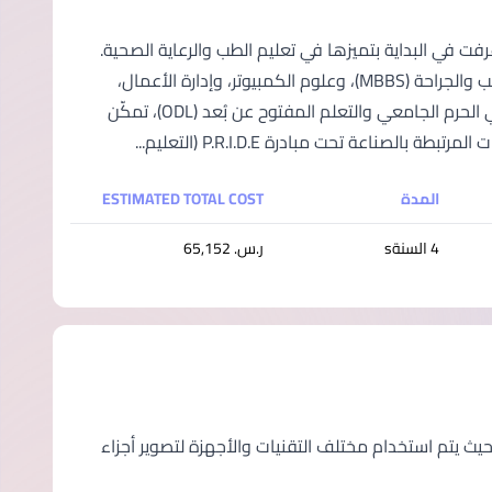
 في ماليزيا؛ عُرفت في البداية بتميزها في تعليم الطب والرعاية الصحية.
واليوم، تقدم الجامعة مجموعة واسعة من البرامج؛ بما في ذلك بكالوريوس الطب والجراحة (MBBS)، وعلوم الكمبيوتر، وإدارة الأعمال،
والتمويل، والإدارة؛ لتلبية احتياجات الطلاب المتغيرة. ومع خيارات التعلم المرنة في الحرم الجامعي والتعلم المفتوح عن بُعد (ODL)، تمكّن
عة تحت مبادرة P.R.I.D.E (التعليم...
المدة
ESTIMATED TOTAL COST
4 السنةs
ر.س.‏ 65,152
ث يتم استخدام مختلف التقنيات والأجهزة لتصوير أجزاء