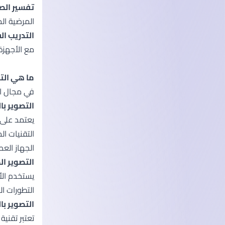
تفسير الصور الطبية (tion
المرضية ال
التدريب السريري (ning
مع الأجهزة
ما هي الت
في مجال ال
التصوير بال
يعتمد على 
الجهاز العص
التصوير الم
يستخدم الأ
التطورات الحديثة تقنية الـ CT بالجر
التصوير با