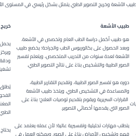
طبيب الأشعة وخريج التصوير الطبي يتمثل بشكل رئيسي في المستوى ال
طبيب الأشعة
خريج 
هو طبيب أكمل دراسة الطب العام وتخصص في الأشعة.
يحمل 
وبعد الحصول على بكالوريوس الطب والجراحة؛ يخضع طبيب
ويركز 
الأشعة لعدة سنوات من التدريب المتخصص، ويتعلم تفسير
ودقة.
الصور الطبية والتشخيص بناءً على نتائج التصوير الطبي.
تشغيل
دوره هو تفسير الصور الطبية، وتقديم التقارير الطبية،
يُطلق 
والمساعدة في التشخيص الطبي. ويتخذ طبيب الأشعة
الفحوص
القرارات السريرية ويقوم بتقديم توصيات العلاج؛ بناءً على
ات
المغنا
الصور التي يقدمها أخصائي التصوير.
الطبي 
يتطلب مهارات تحليلية وتفسيرية عالية؛ لأن عمله يعتمد على
يحتاج
فهم وتشخيص الأمراض بناءً على الصور. ويمكنه العمل في