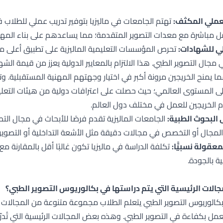
لعملي المكثف:
تهتم الجامعات في ماليزيا بتوفير تدريب عملي للطلاب 
 مباشرة مع معدات التصوير المتقدمة؛ مما يساعدهم على بناء المهارا
ي للشهادات:
تحرص المؤسسات التعليمية الماليزية على تطبيق أعلى معا
ي مجال التصوير الطبي. هذا الالتزام بالمعايير الدولية يعزز من قيمة
ما يمنح الخريجين مرونة أكبر في اختيار وجهتهم المهنية المستقبلية. وت
 المستوى العالمي؛ حيث حصلت على اعترافات دولية من هيئات التعليم ا
 الخريجين للعمل في مختلف دول العالم.
ى البحوث الطبية:
الجامعات الماليزية تقدم فرصًا للأبحاث في مجال ال
المجال أو التخصص في مجالات دقيقة مثل الأشعة التداخلية أو التصوير 
معقولة نسبيًّا:
تكلفة الدراسة في ماليزيا تكون غالبًا أقل بالمقارنة مع د
ة بالجودة.
الات الرئيسية التي يتم دراستها في بكالوريوس التصوير الطبي؟
بكالوريوس التصوير الطبي يتعلم الطلاب مجموعة متنوعة من المجالات ا
مل بكفاءة في التصوير الطبي. وهذه بعض المجالات الرئيسية التي تُ