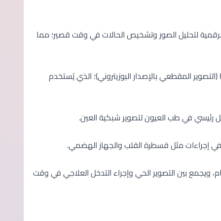
ة الرقمية لتحليل الصور وتشخيص الحالات في وقت قصير؛ مما
يستخدم مواد مشعة تُحقن أو تؤخذ عن طريق الفم لتصوير أعضاء معينة؛ مثل PET (التصوير المقطعي بالإصدار البوزيتروني)؛ الذي يُستخدم
ل رئيسي في طب العيون لتصوير شبكية العين.
اً في إجراءات مثل قسطرة القلب والجهاز الهضمي.
أورام، ويجمع بين التصوير الحي وإجراء التدخل العلاجي في وقت