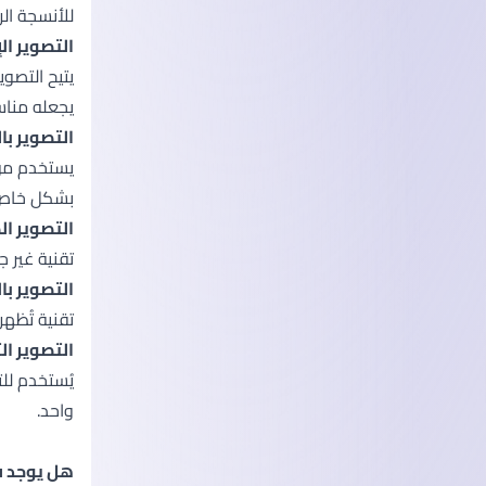
للأنسجة ال
التصوير الإشعاعي 
يتيح التصو
يجعله مناسب
التصوير بالطب النووي 
بشكل خاص 
التصوير ال
تقنية غير 
التصوير بالأش
تقنية تُظه
التصوير التداخلي (aging
يُستخدم للت
واحد.
هل يوجد ف