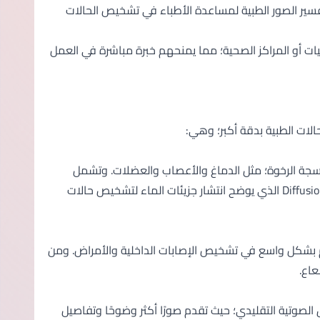
فسير الصور الطبية لمساعدة الأطباء في تشخيص الحالات
 أو المراكز الصحية؛ مما يمنحهم خبرة مباشرة في العمل
لات الطبية بدقة أكبر؛ وهي:
لأنسجة الرخوة؛ مثل الدماغ والأعصاب والعضلات. وتشمل
التقنيات المتقدمة فيه MRI الوظيفي (fMRI) الذي يقيس نشاط الدماغ، والـ Diffusion MRI الذي يوضح انتشار جزيئات الماء لتشخيص حالات
م بشكل واسع في تشخيص الإصابات الداخلية والأمراض. ومن
 تطورًا على التصوير بالموجات فوق الصوتية التقليدي؛ حيث تقدم صورًا أكثر وضوحًا وتفاصيل