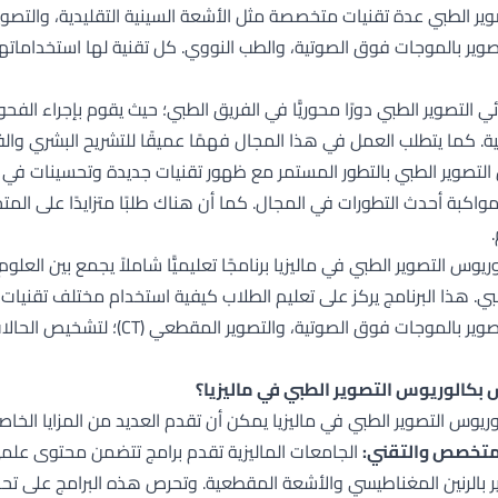
 والتصوير بالموجات فوق الصوتية، والطب النووي. كل تقنية لها استخدام
ي التصوير الطبي دورًا محوريًّا في الفريق الطبي؛ حيث يقوم بإجراء ال
ة. كما يتطلب العمل في هذا المجال فهمًا عميقًا للتشريح البشري والفي
 التصوير الطبي بالتطور المستمر مع ظهور تقنيات جديدة وتحسينات في
واكبة أحدث التطورات في المجال. كما أن هناك طلبًا متزايدًا على ال
ريوس التصوير الطبي في ماليزيا برنامجًا تعليميًّا شاملاً يجمع بين العلو
بي. هذا البرنامج يركز على تعليم الطلاب كيفية استخدام مختلف تقنيات ا
 بكالوريوس التصوير الطبي في ماليزيا؟
ريوس التصوير الطبي في ماليزيا يمكن أن تقدم العديد من المزايا الخاصة
لمتخصص والتقني:
الجامعات الماليزية تقدم برامج تتضمن محتوى علمي
ر بالرنين المغناطيسي والأشعة المقطعية. وتحرص هذه البرامج على تح