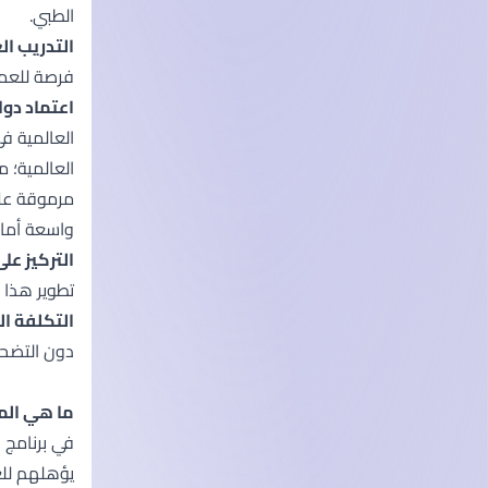
الطبي.
التدريب ا
فرصة للعمل
اعتماد دول
العالمية ف
العالمية؛ م
مرموقة على
واسعة أمام
التركيز عل
تطوير هذا 
التكلفة ال
دون التضحي
ما هي المج
في برنامج 
يؤهلهم للع