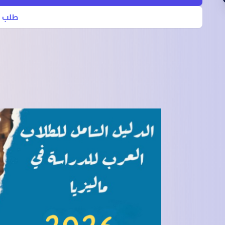
SEGi University Kota Damansara
طلب 
Management and Science University (MSU)