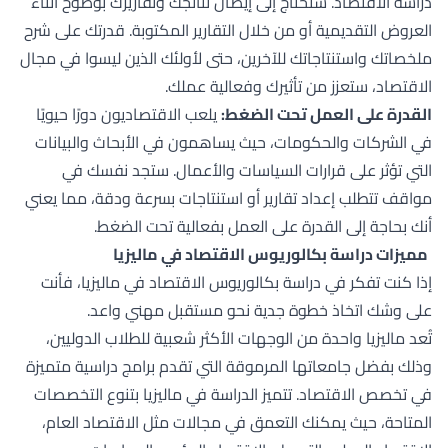
دراسة الاقتصاد. ستحتاج إلى إيصال نتائجك وتقاريرك بوضوح أثناء
العروض التقديمية أو من خلال التقارير المكتوبة. قدرتك على شرح
ملخصاتك واستنتاجاتك للآخرين، حتى لأولئك الذين ليسوا في مجال
الاقتصاد، ستعزز من تأثيرك وفعالية عملك.
القدرة على العمل تحت الضغط:
يلعب الاقتصاديون دورًا حيويًا
في الشركات والحكومات، حيث يساهمون في الأبحاث والبيانات
التي تؤثر على قرارات السياسات والأعمال. ستجد نفسك في
مواقف تتطلب إعداد تقارير أو استنتاجات بسرعة ودقة، مما يعني
أنك بحاجة إلى القدرة على العمل بفعالية تحت الضغط.
مميزات دراسة بكالوريوس الاقتصاد في ماليزيا
إذا كنت تفكر في دراسة بكالوريوس الاقتصاد في ماليزيا، فأنت
على وشك اتخاذ خطوة جدية نحو مستقبل مهني واعد.
تُعد ماليزيا واحدة من الوجهات الأكثر شعبية للطلاب الدوليين،
وذلك بفضل جامعاتها المرموقة التي تقدم برامج دراسية متميزة
في تخصص الاقتصاد. تتميز الدراسة في ماليزيا بتنوع التخصصات
المتاحة، حيث يمكنك التعمق في مجالات مثل الاقتصاد العام،