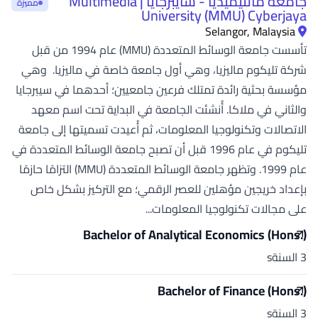
جامعة مالتيميديا - سايبرجايا | Multimedia
مميزة
University (MMU) Cyberjaya
Selangor, Malaysia
تأسست جامعة الوسائط المتعددة (MMU) عام 1994 من قبل
شركة تليكوم ماليزيا، وهي أول جامعة خاصة في ماليزيا. وهي
مؤسسة بحثية رائدة تمتلك فرعين جامعيين؛ أحدهما في سيبرجايا
والثاني في ملاكا. أُنشئت الجامعة في البداية تحت اسم معهد
الاتصالات وتكنولوجيا المعلومات، ثم أُعيدت تسميتها إلى جامعة
تليكوم في عام 1996 قبل أن تصبح جامعة الوسائط المتعددة في
عام 1999. وتظهر جامعة الوسائط المتعددة (MMU) التزامًا حازمًا
بإعداد خريجين مؤهلين للعصر الرقمي؛ مع التركيز بشكل خاص
على مجالات تكنولوجيا المعلومات...
Bachelor of Analytical Economics (Hons.)
3 السنةs
Bachelor of Finance (Hons.)
3 السنةs