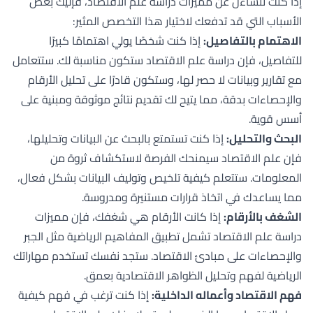
إذا كنت تتساءل عن مميزات دراسة علم الاقتصاد، فإليك بعض
الأسباب التي قد تدفعك لاختيار هذا التخصص المثير:
الاهتمام بالتفاصيل:
إذا كنت شخصًا يولي اهتمامًا كبيرًا
للتفاصيل، فإن دراسة علم الاقتصاد ستكون مناسبة لك. ستتعامل
مع تقارير وبيانات لا حصر لها، وستكون قادرًا على تحليل الأرقام
والإحصاءات بدقة، مما يتيح لك تقديم نتائج موثوقة ومبنية على
أسس قوية.
البحث والتحليل:
إذا كنت تستمتع بالبحث عن البيانات وتحليلها،
فإن علم الاقتصاد سيمنحك الفرصة لاستكشاف ثروة من
المعلومات. ستتعلم كيفية تلخيص وتوليف البيانات بشكل فعال،
مما يساعدك في اتخاذ قرارات مستنيرة ومدروسة.
الشغف بالأرقام:
إذا كانت الأرقام هي شغفك، فإن مميزات
دراسة علم الاقتصاد تشمل تطبيق المفاهيم الرياضية مثل الجبر
والإحصاءات على مبادئ الاقتصاد. ستجد نفسك تستخدم مهاراتك
الرياضية لفهم وتحليل الظواهر الاقتصادية بعمق.
فهم الاقتصاد وأعماله الداخلية:
إذا كنت ترغب في فهم كيفية