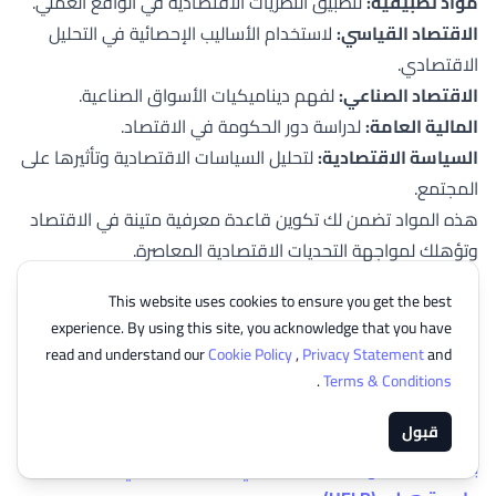
مواد تطبيقية:
لتطبيق النظريات الاقتصادية في الواقع العملي.
الاقتصاد القياسي:
لاستخدام الأساليب الإحصائية في التحليل
الاقتصادي.
الاقتصاد الصناعي:
لفهم ديناميكيات الأسواق الصناعية.
المالية العامة:
لدراسة دور الحكومة في الاقتصاد.
السياسة الاقتصادية:
لتحليل السياسات الاقتصادية وتأثيرها على
المجتمع.
هذه المواد تضمن لك تكوين قاعدة معرفية متينة في الاقتصاد
وتؤهلك لمواجهة التحديات الاقتصادية المعاصرة.
This website uses cookies to ensure you get the best
أفضل الجامعات التي تدرس بكالوريوس الاقتصاد في ماليزيا
experience. By using this site, you acknowledge that you have
جامعة يو سي إس آي (UCSI)
read and understand our
Cookie Policy
,
Privacy Statement
and
حيث تقدم الجامعة برنامج
بكالوريوس الاقتصاد المالي (مع مرتبة
.
Terms & Conditions
الشرف)
(3 سنوات)
قبول
جامعة صن واي | Sunway University
​​​​بكالوريوس (مع مرتبة الشرف) في الاقتصاد المالي