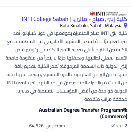
كلية إنتي صباح - ماليزيا | INTI College Sabah
Kota Kinabalu, Sabah, Malaysia
كلية إنتي INTI صباح المتميزة بموقعها في كوتا كينابالو؛ تُعد
صرحًا تعليميًّا خاصًّا يتصدر المشهد الأكاديمي في المنطقة. تجمع
الكلية بين الالتزام بأعلى معايير التميز الأكاديمي وتوفير فرص
التعلم العملي لطلابها. وبصفتها جزءًا لا يتجزأ من منظومة جامعة
إنتي الدولية ذات السمعة المرموقة؛ تفخر الكلية بتقديم باقة
متنوعة من البرامج التعليمية عالمية المستوى؛ يشرف عليها نخبة
من الأساتذة والخبراء المتخصصين في مجالاتهم. تبرز جامعة INTI
الدولية كواحدة من أفضل المؤسسات التعليمية في ماليزيا؛
محققة مراتب متقدمة...
Australian Degree Transfer Programme
(Commerce)
2 السنةs
From ر.س.‏ 64,526