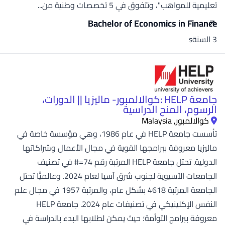
تعليمية للمواهب"، وتتفوق في 5 تخصصات وطنية من...
Bachelor of Economics in Finance
3 السنةs
جامعة HELP :كوالالمبور- ماليزيا || الدورات،
الرسوم، المنح الدراسية
كوالالمبور, Malaysia
تأسست جامعة HELP في عام 1986، وهي مؤسسة خاصة في
ماليزيا معروفة ببرامجها القوية في مجال الأعمال وشراكاتها
الدولية. تحتل جامعة HELP المرتبة رقم 74=# في تصنيف
الجامعات الآسيوية لجنوب شرق آسيا لعام 2024. وعالميًّا تحتل
الجامعة المرتبة 4618 بشكل عام، والمرتبة 1957 في مجال علم
النفس الإكلينيكي في تصنيفات عام 2024. جامعة HELP
معروفة ببرامج التوأمة؛ حيث يمكن لطلابها البدء بالدراسة في