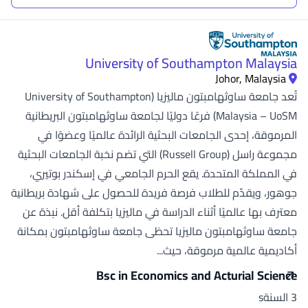
University of Southampton Malaysia
Johor, Malaysia
تُعد جامعة ساوثهامبتون ماليزيا (University of Southampton
Malaysia – UoSM) فرعًا دوليًا لجامعة ساوثهامبتون البريطانية
المرموقة، إحدى الجامعات البحثية الرائدة عالميًا وعضوًا في
مجموعة راسل (Russell Group) التي تضم نخبة الجامعات البحثية
في المملكة المتحدة. يقع الحرم الجامعي في إسكندر بوتيري،
جوهور، ويقدّم للطلاب فرصة فريدة للحصول على شهادة بريطانية
معترف بها عالميًا أثناء الدراسة في ماليزيا بتكلفة أقل. نبذة عن
جامعة ساوثهامبتون ماليزيا تحظى جامعة ساوثهامبتون بمكانة
أكاديمية عالمية مرموقة، حيث...
Bsc in Economics and Acturial Science
3 السنةs