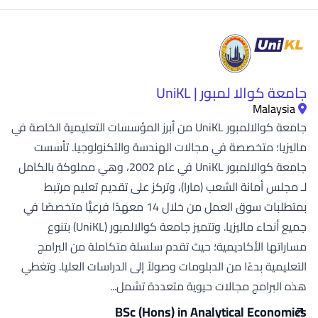
جامعة كوالا لمبور | UniKL
Malaysia
جامعة كوالالمبور UniKL من أبرز المؤسسات التعليمية الخاصة في
ماليزيا؛ متخصصة في مجالات الهندسة والتكنولوجيا. تأسست
جامعة كوالالمبور UniKL في عام 2002، وهي مملوكة بالكامل
لـ مجلس أمانة الشعب (مارا)، وتركز على تقديم تعليم مرتبط
بمتطلبات سوق العمل من خلال 14 معهدًا فرعيًّا متخصصًا في
جميع أنحاء ماليزيا. وتتميز جامعة كوالالمبور (UniKL) بتنوع
مساراتها الأكاديمية؛ حيث تقدم سلسلة متكاملة من البرامج
التعليمية بدءًا من الدبلومات وصولاً إلى الدراسات العليا. وتغطي
هذه البرامج مجالات حيوية متعددة تشمل...
BSc (Hons) in Analytical Economics