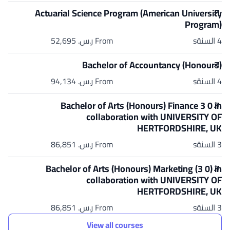
Actuarial Science Program (American University
Program)
4 السنةs
From ر.س.‏ 52,695
Bachelor of Accountancy (Honours)
4 السنةs
From ر.س.‏ 94,134
Bachelor of Arts (Honours) Finance 3 0 in
collaboration with UNIVERSITY OF
HERTFORDSHIRE, UK
3 السنةs
From ر.س.‏ 86,851
Bachelor of Arts (Honours) Marketing (3 0) in
collaboration with UNIVERSITY OF
HERTFORDSHIRE, UK
3 السنةs
From ر.س.‏ 86,851
View all courses