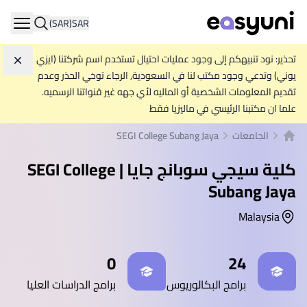
(SAR)
SAR
ation
تحذير: نود تنبيهكم إلى وجود عمليات احتيال تستخدم اسم شركتنا (ايزي
تجاه
يوني) وتدعي وجود مكتب لنا في السعودية, الرجاء توخي الحذر وعدم
تقديم المعلومات الشخصية أو الماليه لأي جهه غير قنواتنا الرسميه.
علما ان مكتبنا الرئيسي في ماليزيا فقط
الجامعات
SEGI College Subang Jaya
الصفحة الرئيسية
كلية سيجي سوبانج جايا | SEGI College
Subang Jaya
Malaysia
إحصائيات
0
24
برامج البكالوريوس
برامج الدراسات العليا