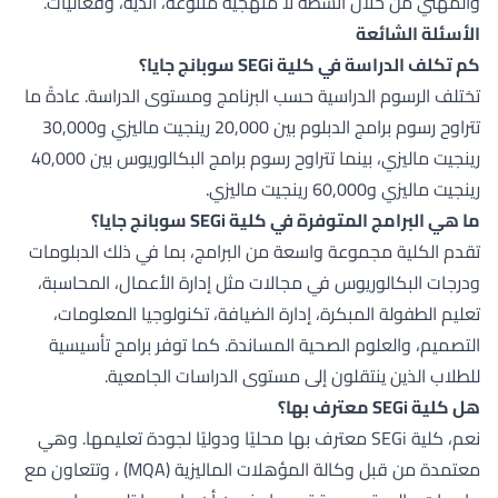
والمهني من خلال أنشطة لا منهجية متنوعة، أندية، وفعاليات.
الأسئلة الشائعة
كم تكلف الدراسة في كلية SEGi سوبانج جايا؟
تختلف الرسوم الدراسية حسب البرنامج ومستوى الدراسة. عادةً ما
تتراوح رسوم برامج الدبلوم بين 20,000 رينجيت ماليزي و30,000
رينجيت ماليزي، بينما تتراوح رسوم برامج البكالوريوس بين 40,000
رينجيت ماليزي و60,000 رينجيت ماليزي.
ما هي البرامج المتوفرة في كلية SEGi سوبانج جايا؟
تقدم الكلية مجموعة واسعة من البرامج، بما في ذلك الدبلومات
ودرجات البكالوريوس في مجالات مثل إدارة الأعمال، المحاسبة،
تعليم الطفولة المبكرة، إدارة الضيافة، تكنولوجيا المعلومات،
التصميم، والعلوم الصحية المساندة. كما توفر برامج تأسيسية
للطلاب الذين ينتقلون إلى مستوى الدراسات الجامعية.
هل كلية SEGi معترف بها؟
نعم، كلية SEGi معترف بها محليًا ودوليًا لجودة تعليمها. وهي
معتمدة من قبل وكالة المؤهلات الماليزية (MQA) ، وتتعاون مع