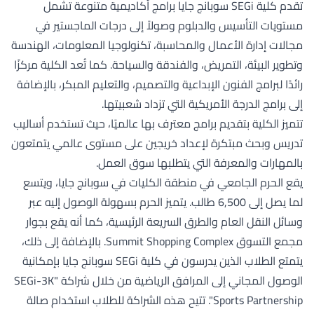
تقدم كلية SEGi سوبانج جايا برامج أكاديمية متنوعة تشمل
مستويات التأسيس والدبلوم وصولاً إلى درجات الماجستير في
مجالات إدارة الأعمال والمحاسبة، تكنولوجيا المعلومات، الهندسة
وتطوير البيئة، التمريض، والفندقة والسياحة. كما تُعد الكلية مركزًا
رائدًا لبرامج الفنون الإبداعية والتصميم، والتعليم المبكر، بالإضافة
إلى برامج الدرجة الأمريكية التي تزداد شعبيتها.
تتميز الكلية بتقديم برامج معترف بها عالميًا، حيث تستخدم أساليب
تدريس وبحث مبتكرة لإعداد خريجين على مستوى عالمي يتمتعون
بالمهارات والمعرفة التي يتطلبها سوق العمل.
يقع الحرم الجامعي في منطقة الكليات في سوبانج جايا، ويتسع
لما يصل إلى 6,500 طالب. يتميز الحرم بسهولة الوصول إليه عبر
وسائل النقل العام والطرق السريعة الرئيسية، كما أنه يقع بجوار
مجمع التسوق Summit Shopping Complex. بالإضافة إلى ذلك،
يتمتع الطلاب الذين يدرسون في كلية SEGi سوبانج جايا بإمكانية
الوصول المجاني إلى المرافق الرياضية من خلال شراكة "SEGi-3K
Sports Partnership". تتيح هذه الشراكة للطلاب استخدام صالة