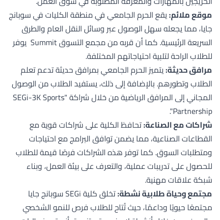
الخريجين بالمهارات والمعرفة المطلوبة في سوق العمل.
موقع ملائم:
يقع الحرم الجامعي في منطقة الكليات في سوبانج
جايا، مما يجعله سهل الوصول عبر وسائل النقل العام والطرق
السريعة الرئيسية. كما أن قربه من مجمع التسوق Summit يوفر
للطلاب الراحة لتلبية احتياجاتهم المختلفة.
مرافق حديثة:
يتميز الحرم الجامعي بمرافق حديثة تدعم تعلم
الطلاب وتطورهم. بالإضافة إلى ذلك، يستفيد الطلاب من الوصول
المجاني إلى المرافق الرياضية من خلال شراكة "SEGi-3K Sports
Partnership".
شراكات مع الصناعة:
تحافظ الكلية على شراكات قوية مع
القطاعات الصناعية، مما يضمن توافق البرامج مع احتياجات
ومتطلبات السوق. كما توفر هذه الشراكات فرصًا قيمة للطلاب
للحصول على تدريبات عملية، والتعرف على بيئة العمل، وبناء
شبكة علاقات مهنية.
مجتمع وحياة طلابية نشطة:
تخلق كلية SEGi سوبانج جايا
مجتمعًا حيويًا وداعمًا، حيث تُتاح للطلاب فرص للنمو الشخصي