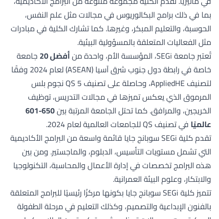
في ماليزيا. تقدم الكلية مجموعة متنوعة من البرامج الأكاديمية،
بما في ذلك برامج البكالوريوس في مجالات مثل علم النفس،
الحوسبة، والتعليم المبكر، وغيرها. كما تشارك الكلية في مبادرات
مثل الفعاليات المتعلقة بالمسؤولية البيئية.
تُعتبر جامعة SEGi، المؤسسة الأم، واحدة من
أفضل 20
جامعة
خاصة في رابطة دول جنوب شرق آسيا (ASEAN) لعام 2024 وفقًا
لتصنيف AppliedHE، وحاصلة على تصنيف QS 5 نجوم بلس
المرموق الذي يعكس تميزها في مجالات التدريس، توظيف
الخريجين، والمرافق. كما تحتل الجامعة المرتبة بين
650-601
عالميًا
في تصنيف QS للجامعات العالمية لعام 2024.
تقدم كلية SEGi سوبانج جايا قائمة واسعة من البرامج الأكاديمية
التي تشمل مستويات التأسيس، الدبلوم، والماجستير. ومن بين
هذه البرامج تخصصات في إدارة الأعمال والمحاسبة، التكنولوجيا
والابتكار، وعلوم البيئة العمرانية.
تتميز كلية SEGi سوبانج جايا بكونها مركزًا رئيسيًا للبرامج المتعلقة
بالفنون الإبداعية والتصميم، وكذلك التعليم في مرحلة الطفولة