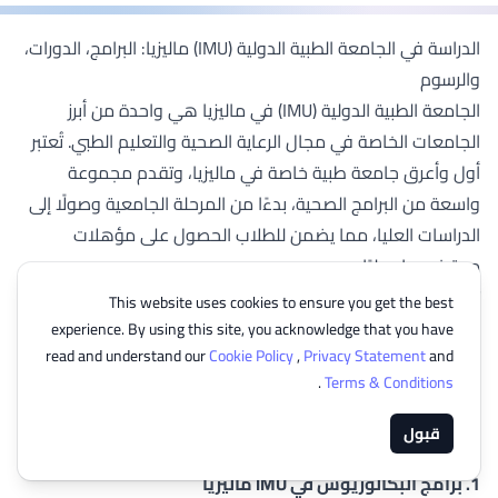
الدراسة في الجامعة الطبية الدولية (IMU) ماليزيا: البرامج، الدورات،
والرسوم
الجامعة الطبية الدولية (IMU) في ماليزيا هي واحدة من أبرز
الجامعات الخاصة في مجال الرعاية الصحية والتعليم الطبي. تُعتبر
أول وأعرق جامعة طبية خاصة في ماليزيا، وتقدم مجموعة
واسعة من البرامج الصحية، بدءًا من المرحلة الجامعية وصولًا إلى
الدراسات العليا، مما يضمن للطلاب الحصول على مؤهلات
معترف بها دوليًا.
تتخصص الجامعة الطبية الدولية (IMU) في مجالات الطب، طب
This website uses cookies to ensure you get the best
الأسنان، الصيدلة، التمريض، وعلوم الصحة. تتميز الجامعة ببرامجها
experience. By using this site, you acknowledge that you have
read and understand our
Cookie Policy
,
Privacy Statement
and
المزدوجة، حيث يمكن للطلاب بدء دراستهم في IMU وإكمالها في
.
Terms & Conditions
جامعات شريكة مرموقة في أستراليا، كندا، أيرلندا، نيوزيلندا،
والمملكة المتحدة.
قبول
برامج ودورات الجامعة الطبية الدولية (IMU) ماليزيا
1. برامج البكالوريوس في IMU ماليزيا