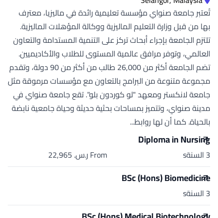
Selangor, Malaysia
تُعتبر جامعة صنواي مؤسسة تعليمية رائدة في ماليزيا، معترف
بها من قبل وزارة التعليم الماليزية ووكالة المؤهلات الماليزية.
تلتزم الجامعة بإجراء أبحاث تركز على التنمية المستدامة والتعاون
العالمي، وتوفر مرافق عالمية المستوى للطلاب والأكاديميين.
تضم الجامعة أكثر من 26,000 طالب من أكثر من 90 دولة، وتقدم
مجموعة متنوعة من البرامج بالتعاون مع مؤسسات مرموقة مثل
جامعة لانكستر ومعهد "لو كوردون بلو". تقع جامعة صنواي في
مدينة صنواي، وتتميز بمساحات بحثية حديثة وحياة جامعية نابضة
بالحياة. كما أن لها روابط...
Diploma in Nursing
3 السنةs
From ر.س.‏ 22,965
BSc (Hons) Biomedicine
3 السنةs
BSc (Hons) Medical Biotechnology