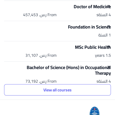
Doctor of Medicine
4 السنةs
From ر.س.‏ 457,453
Foundation in Science
1 السنة
MSc Public Health
1.5 years
From ر.س.‏ 31,107
Bachelor of Science (Hons) in Occupational
Therapy
4 السنةs
From ر.س.‏ 73,192
View all courses