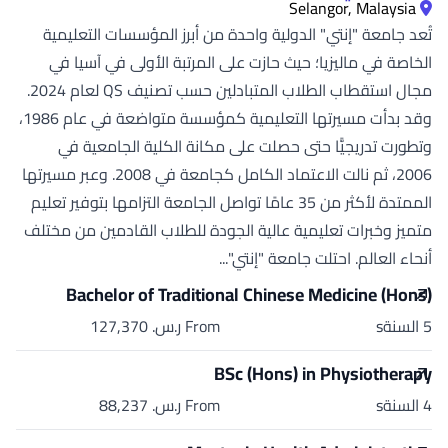
Selangor, Malaysia
تُعد جامعة "إنتي" الدولية واحدة من أبرز المؤسسات التعليمية
الخاصة في ماليزيا؛ حيث حازت على المرتبة الأولى في آسيا في
مجال استقطاب الطلاب المتبادلين حسب تصنيف QS لعام 2024.
وقد بدأت مسيرتها التعليمية كمؤسسة متواضعة في عام 1986،
وتطورت تدريجيًّا حتى حصلت على مكانة الكلية الجامعية في
2006، ثم نالت الاعتماد الكامل كجامعة في 2008. وعبر مسيرتها
الممتدة لأكثر من 35 عامًا تواصل الجامعة التزامها بتوفير تعليم
متميز وخبرات تعليمية عالية الجودة للطلاب القادمين من مختلف
أنحاء العالم. احتلت جامعة "إنتي"...
Bachelor of Traditional Chinese Medicine (Hons)
5 السنةs
From ر.س.‏ 127,370
BSc (Hons) in Physiotherapy
4 السنةs
From ر.س.‏ 88,237