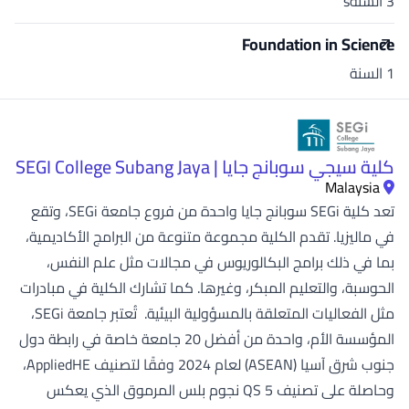
3 السنةs
Foundation in Science
1 السنة
كلية سيجي سوبانج جايا | SEGI College Subang Jaya
Malaysia
تعد كلية SEGi سوبانج جايا واحدة من فروع جامعة SEGi، وتقع
في ماليزيا. تقدم الكلية مجموعة متنوعة من البرامج الأكاديمية،
بما في ذلك برامج البكالوريوس في مجالات مثل علم النفس،
الحوسبة، والتعليم المبكر، وغيرها. كما تشارك الكلية في مبادرات
مثل الفعاليات المتعلقة بالمسؤولية البيئية. تُعتبر جامعة SEGi،
المؤسسة الأم، واحدة من أفضل 20 جامعة خاصة في رابطة دول
جنوب شرق آسيا (ASEAN) لعام 2024 وفقًا لتصنيف AppliedHE،
وحاصلة على تصنيف QS 5 نجوم بلس المرموق الذي يعكس