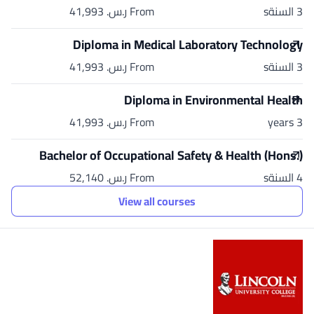
3 السنةs
From ر.س.‏ 41,993
Diploma in Medical Laboratory Technology
3 السنةs
From ر.س.‏ 41,993
Diploma in Environmental Health
3 years
From ر.س.‏ 41,993
Bachelor of Occupational Safety & Health (Hons.)
4 السنةs
From ر.س.‏ 52,140
View all courses