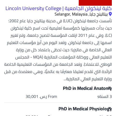
كلية لينكولن الجامعية | Lincoln University College
بيتالينج جايا, Selangor, Malaysia
تأسست جامعة لينكولن (LUC) في مدينة بيتالينج جايا عام 2002؛
حيث بدأت مسيرتها كمؤسسة تعليمية تحت اسم كلية لينكولن
(LC). وفي عام 2011 ارتقت المؤسسة لتصبح جامعة، وتم تغيير
اسمها إلى جامعة لينكولن. وتعد اليوم من أبرز مؤسسات التعليم
العالي الخاصة في ماليزيا؛ حيث تحظى باعتماد كل من وزارة
التعليم العالي ووكالة المؤهلات الماليزية (MQA - المجلس
الوطني للاعتماد). وتعد الجامعة من المؤسسات التعليمية الخاصة
الرائدة التي تقدم تعليمًا معترفًا به عالميًّا، وهي معتمدة من قبل
وزارة التعليم العالي الماليزية...
PhD in Medical Anatomy
3 السنةs
From ر.س.‏ 30,001
PhD in Medical Physiology