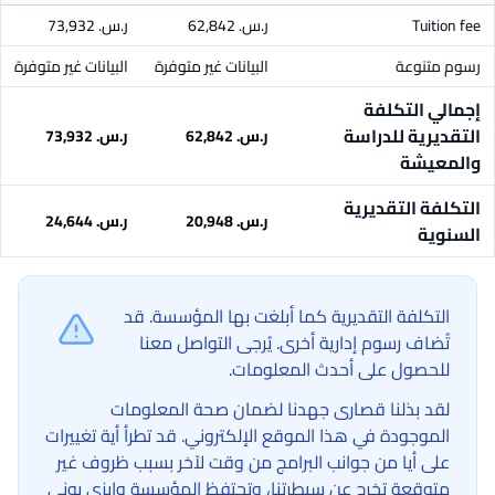
Tuition fee
ر.س.‏ 62,842
ر.س.‏ 73,932
رسوم متنوعة
البيانات غير متوفرة
البيانات غير متوفرة
إجمالي التكلفة
التقديرية للدراسة
ر.س.‏ 62,842
ر.س.‏ 73,932
والمعيشة
التكلفة التقديرية
ر.س.‏ 20,948
ر.س.‏ 24,644
السنوية
التكلفة التقديرية كما أبلغت بها المؤسسة. قد
تُضاف رسوم إدارية أخرى. يُرجى التواصل معنا
للحصول على أحدث المعلومات.
لقد بذلنا قصارى جهدنا لضمان صحة المعلومات
الموجودة في هذا الموقع الإلكتروني. قد تطرأ أية تغييرات
على أيا من جوانب البرامج من وقت لآخر بسبب ظروف غير
متوقعة تخرج عن سيطرتنا، وتحتفظ المؤسسة وإيزي يوني