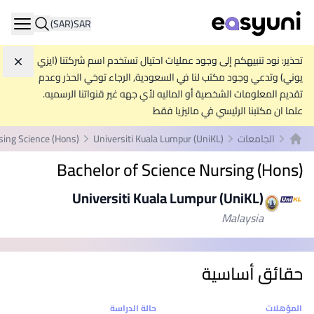
(SAR)
SAR
ation
تحذير: نود تنبيهكم إلى وجود عمليات احتيال تستخدم اسم شركتنا (ايزي
تجاه
يوني) وتدعي وجود مكتب لنا في السعودية, الرجاء توخي الحذر وعدم
تقديم المعلومات الشخصية أو الماليه لأي جهه غير قنواتنا الرسميه.
علما ان مكتبنا الرئيسي في ماليزيا فقط
الجامعات
Universiti Kuala Lumpur (UniKL)
sing Science (Hons)
الصفحة الرئيسية
Bachelor of Science Nursing (Hons)
Universiti Kuala Lumpur (UniKL)
Malaysia
حقائق أساسية
إحصائيات
المؤهلات
حالة الدراسة