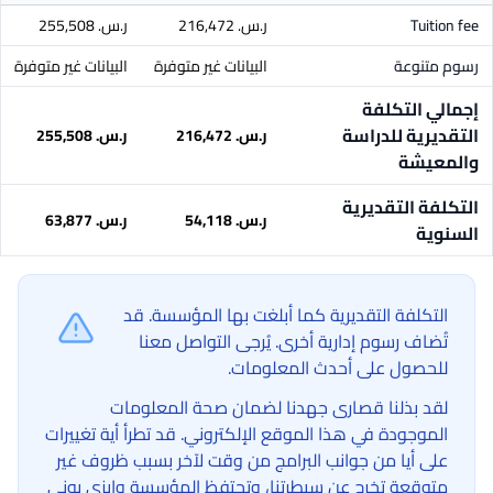
Tuition fee
ر.س.‏ 216,472
ر.س.‏ 255,508
رسوم متنوعة
البيانات غير متوفرة
البيانات غير متوفرة
إجمالي التكلفة
التقديرية للدراسة
ر.س.‏ 216,472
ر.س.‏ 255,508
والمعيشة
التكلفة التقديرية
ر.س.‏ 54,118
ر.س.‏ 63,877
السنوية
التكلفة التقديرية كما أبلغت بها المؤسسة. قد
تُضاف رسوم إدارية أخرى. يُرجى التواصل معنا
للحصول على أحدث المعلومات.
لقد بذلنا قصارى جهدنا لضمان صحة المعلومات
الموجودة في هذا الموقع الإلكتروني. قد تطرأ أية تغييرات
على أيا من جوانب البرامج من وقت لآخر بسبب ظروف غير
متوقعة تخرج عن سيطرتنا، وتحتفظ المؤسسة وإيزي يوني