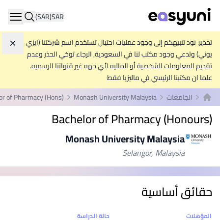
(SAR)
SAR
ation
تحذير: نود تنبيهكم إلى وجود عمليات احتيال تستخدم اسم شركتنا (ايزي
تجاه
يوني) وتدعي وجود مكتب لنا في السعودية, الرجاء توخي الحذر وعدم
تقديم المعلومات الشخصية أو الماليه لأي جهه غير قنواتنا الرسميه.
علما ان مكتبنا الرئيسي في ماليزيا فقط
الجامعات
Monash University Malaysia
or of Pharmacy (Hons)
الصفحة الرئيسية
Bachelor of Pharmacy (Honours)
Monash University Malaysia
Selangor, Malaysia
حقائق أساسية
إحصائيات
المؤهلات
حالة الدراسة