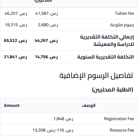
المحليين)
Tuition fee
ر.س.‏ 41,587
ر.س.‏ 46,207
رسوم متنوعة
ر.س.‏ 2,680
ر.س.‏ 19,315
إجمالي التكلفة التقديرية
ر.س.‏ 44,267
ر.س.‏ 65,522
للدراسة والمعيشة
التكلفة التقديرية السنوية
ر.س.‏ 14,756
ر.س.‏ 21,841
تفاصيل الرسوم الإضافية
(الطلبة المحليين)
الوصف
Amount
Registration Fee
ر.س.‏ 1,848
Resource Fee
ر.س.‏ 116-ر.س.‏ 13,308