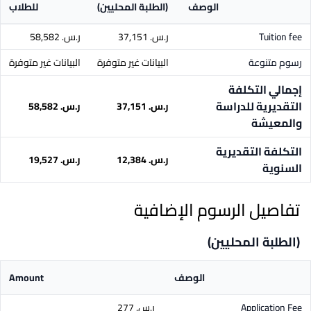
الوصف
(الطلبة المحليين)
للطلاب
Tuition fee
ر.س.‏ 37,151
ر.س.‏ 58,582
رسوم متنوعة
البيانات غير متوفرة
البيانات غير متوفرة
إجمالي التكلفة
التقديرية للدراسة
ر.س.‏ 37,151
ر.س.‏ 58,582
والمعيشة
التكلفة التقديرية
ر.س.‏ 12,384
ر.س.‏ 19,527
السنوية
تفاصيل الرسوم الإضافية
(الطلبة المحليين)
الوصف
Amount
Application Fee
ر.س.‏ 277