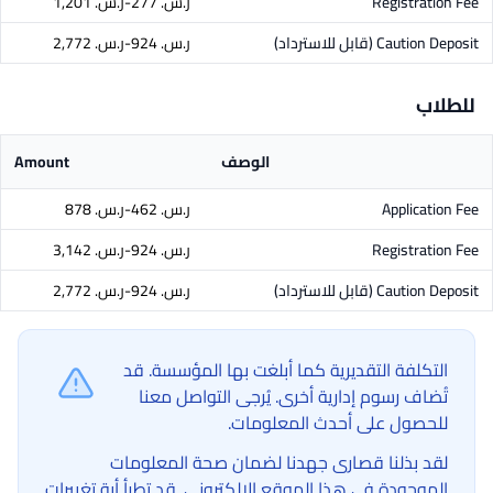
Registration Fee
ر.س.‏ 277-ر.س.‏ 1,201
Caution Deposit
(قابل للاسترداد)
ر.س.‏ 924-ر.س.‏ 2,772
للطلاب
الوصف
Amount
Application Fee
ر.س.‏ 462-ر.س.‏ 878
Registration Fee
ر.س.‏ 924-ر.س.‏ 3,142
Caution Deposit
(قابل للاسترداد)
ر.س.‏ 924-ر.س.‏ 2,772
التكلفة التقديرية كما أبلغت بها المؤسسة. قد
تُضاف رسوم إدارية أخرى. يُرجى التواصل معنا
للحصول على أحدث المعلومات.
لقد بذلنا قصارى جهدنا لضمان صحة المعلومات
الموجودة في هذا الموقع الإلكتروني. قد تطرأ أية تغييرات