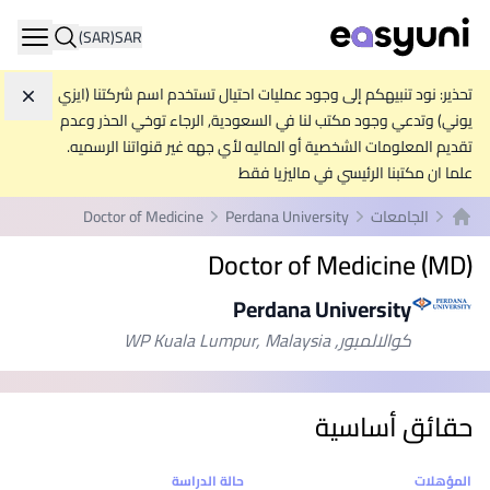
(SAR)
SAR
ation
تحذير: نود تنبيهكم إلى وجود عمليات احتيال تستخدم اسم شركتنا (ايزي
تجاه
يوني) وتدعي وجود مكتب لنا في السعودية, الرجاء توخي الحذر وعدم
تقديم المعلومات الشخصية أو الماليه لأي جهه غير قنواتنا الرسميه.
علما ان مكتبنا الرئيسي في ماليزيا فقط
الجامعات
Perdana University
Doctor of Medicine
الصفحة الرئيسية
Doctor of Medicine (MD)
Perdana University
كوالالمبور, WP Kuala Lumpur, Malaysia
حقائق أساسية
إحصائيات
المؤهلات
حالة الدراسة