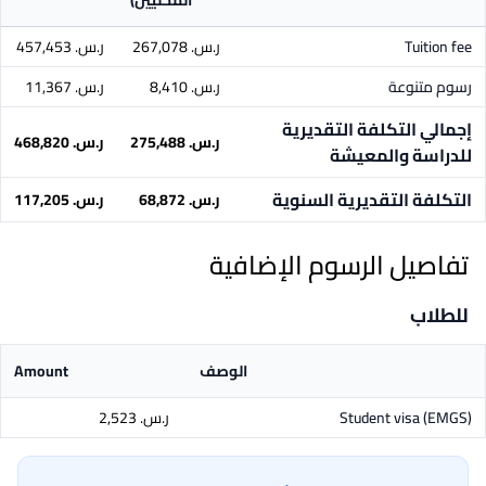
المحليين)
Tuition fee
ر.س.‏ 267,078
ر.س.‏ 457,453
رسوم متنوعة
ر.س.‏ 8,410
ر.س.‏ 11,367
إجمالي التكلفة التقديرية
ر.س.‏ 275,488
ر.س.‏ 468,820
للدراسة والمعيشة
التكلفة التقديرية السنوية
ر.س.‏ 68,872
ر.س.‏ 117,205
تفاصيل الرسوم الإضافية
للطلاب
الوصف
Amount
Student visa (EMGS)
ر.س.‏ 2,523