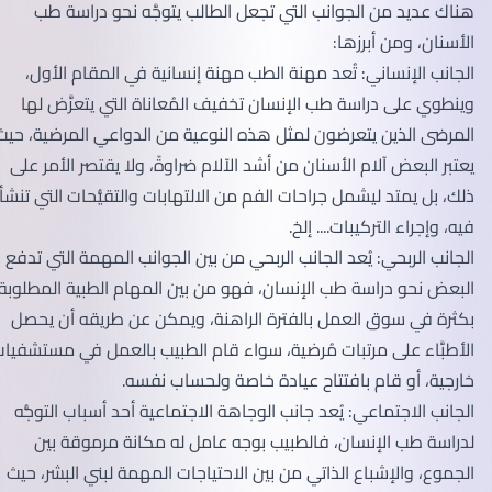
هناك عديد من الجوانب التي تجعل الطالب يتوجَّه نحو دراسة طب
الأسنان، ومن أبرزها:
الجانب الإنساني: تُعد مهنة الطب مهنة إنسانية في المقام الأول،
وينطوي على دراسة طب الإنسان تخفيف المُعاناة التي يتعرَّض لها
المرضى الذين يتعرضون لمثل هذه النوعية من الدواعي المرضية، حيث
يعتبر البعض آلام الأسنان من أشد الآلام ضراوةً، ولا يقتصر الأمر على
ذلك، بل يمتد ليشمل جراحات الفم من الالتهابات والتقيُّحات التي تنشأ
فيه، وإجراء التركيبات.... إلخ.
الجانب الربحي: يُعد الجانب الربحي من بين الجوانب المهمة التي تدفع
البعض نحو دراسة طب الإنسان، فهو من بين المهام الطبية المطلوبة
بكثرة في سوق العمل بالفترة الراهنة، ويمكن عن طريقه أن يحصل
الأطبَّاء على مرتبات مُرضية، سواء قام الطبيب بالعمل في مستشفيات
خارجية، أو قام بافتتاح عيادة خاصة ولحساب نفسه.
الجانب الاجتماعي: يُعد جانب الوجاهة الاجتماعية أحد أسباب التوجُّه
لدراسة طب الإنسان، فالطبيب بوجه عامل له مكانة مرموقة بين
الجموع، والإشباع الذاتي من بين الاحتياجات المهمة لبني البشر، حيث