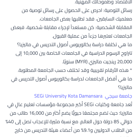
الاقتصاد وطموحاتك المهنية.
رسائل التوصية: احرص على الحصول على رسائل توصية من
معلميك السابقين، فقد تطلبها بعض الجامعات.
المقابلة الشخصية: كن مستعداً لإجراء مقابلة شخصية، فبعض
الجامعات تعتبرها جزءاً من عملية القبول.
ما هي تكلفة دراسة بكالوريوس أصول التدريس في ماليزيا؟
تتراوح الرسوم الدراسية في الجامعات الخاصة بين 10,000 إلى
20,000 رينجيت ماليزي (MYR) سنويّا.
* هذه الأرقام تقريبية وقد تختلف حسب الجامعة المطلوبة.
ما هي أفضل الجامعات لدراسة بكالوريوس أصول التدريس في
ماليزيا؟
جامعة سيجي SEGi University Kota Damansara
تُعد جامعة وكليات SEGi أكبر مجموعة مؤسسات تعليم عالٍ في
ماليزيا؛ حيث تضم مجتمعًا حيويًّا يضم أكثر من 16,000 طالب من
حوالي 85 دولة حول العالم. مع نسبة مثيرة للإعجاب تصل إلى 40%
من الطلاب الدوليين و9.1% من أعضاء هيئة التدريس من خارج