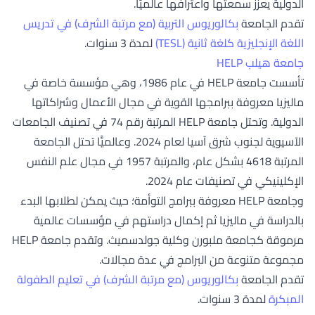
الدولية يعزز سمعتها واعترافها عالميًّا.
تقدم الجامعة
بكالوريوس التربية (مع مرتبة الشرف) في تدريس
اللغة الإنجليزية كلغة ثانية (TESL)
لمدة 3 سنوات.
جامعة هيلب HELP
تأسست جامعة HELP في عام 1986، وهي مؤسسة خاصة في
ماليزيا معروفة ببرامجها القوية في مجال الأعمال وشراكاتها
الدولية. وتحتل جامعة HELP المرتبة رقم 74 في تصنيف الجامعات
الآسيوية لجنوب شرق آسيا لعام 2024. وعالميًّا تحتل الجامعة
المرتبة 4618 بشكل عام، والمرتبة 1957 في مجال علم النفس
الإكلينيكي في تصنيفات عام 2024.
وجامعة HELP معروفة ببرامج التوأمة؛ حيث يمكن لطلابها البدء
بالدراسة في ماليزيا ثم إكمال دراستهم في مؤسسات عالمية
مرموقة كجامعة ملبورن وكلية جولدسميث. وتقدم جامعة HELP
مجموعة متنوعة من البرامج في عدة مجالات.
تقدم الجامعة
بكالوريوس (مع مرتبة الشرف) في تعليم الطفولة
المبكرة
لمدة 3 سنوات.