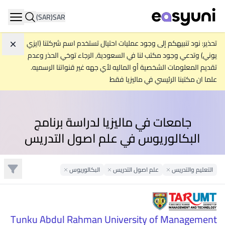
(SAR)
SAR
ation
تحذير: نود تنبيهكم إلى وجود عمليات احتيال تستخدم اسم شركتنا (ايزي
تجاه
يوني) وتدعي وجود مكتب لنا في السعودية, الرجاء توخي الحذر وعدم
تقديم المعلومات الشخصية أو الماليه لأي جهه غير قنواتنا الرسميه.
علما ان مكتبنا الرئيسي في ماليزيا فقط
جامعات في ماليزيا لدراسة برنامج
البكالوريوس في علم اصول التدريس
تصفية
التعليم والتدريس
Remove Filter
علم اصول التدريس
Remove Filter
البكالوريوس
Remove Filter
Tunku Abdul Rahman University of Management