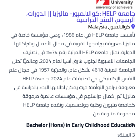
جامعة HELP :كوالالمبور- ماليزيا || الدورات،
الرسوم، المنح الدراسية
كوالالمبور, Malaysia
تأسست جامعة HELP في عام 1986، وهي مؤسسة خاصة في
ماليزيا معروفة ببرامجها القوية في مجال الأعمال وشراكاتها
الدولية. تحتل جامعة HELP المرتبة رقم 74=# في تصنيف
الجامعات الآسيوية لجنوب شرق آسيا لعام 2024. وعالميًّا تحتل
الجامعة المرتبة 4618 بشكل عام، والمرتبة 1957 في مجال علم
النفس الإكلينيكي في تصنيفات عام 2024. جامعة HELP
معروفة ببرامج التوأمة؛ حيث يمكن لطلابها البدء بالدراسة في
ماليزيا ثم إكمال دراستهم في مؤسسات عالمية مرموقة
كجامعة ملبورن وكلية جولدسميث. وتقدم جامعة HELP
مجموعة متنوعة من...
Bachelor (Hons) in Early Childhood Education
3 السنةs