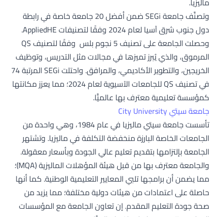
ماليزيا.
وتصنَّف جامعة SEGi ضمن أفضل 20 جامعة خاصة في رابطة
دول جنوب شرق آسيا لعام 2024 وفقًا لتصنيفات AppliedHE.
وحصلت الجامعة على تصنيف 5 نجوم بلس وفقًا لتصنيف QS
المرموق، والذي يُبرز تميزها في مجالات مثل التدريس، وتوظيف
الخريجين، والتطوير الأكاديمي، والمرافق. واحتلت SEGi المرتبة 74
في تصنيف QS للجامعات الآسيوية لعام 2024؛ مما يعزز مكانتها
كمؤسسة تعليمية معترف بها عالميًّا.
جامعة سيتي City University
تأسست جامعة سيتي ماليزيا في عام 1984، وهي واحدة من
الجامعات الخاصة البارزة منخفضة التكلفة في ماليزيا. وتشتهر
الجامعة بإلتزامها بتقديم تعليم عالي الجودة وبأسعار معقولة.
والجامعة معترف بها من قبل هيئة المؤهلات الماليزية (MQA)؛
مما يضمن أن برامجها تلبي المعايير التعليمية الوطنية. كما أنها
حاصلة على اعتمادات من هيئات دولية مختلفة؛ مما يزيد من
صحة جودة التعليم المقدم. إن تعاون الجامعة مع المؤسسات