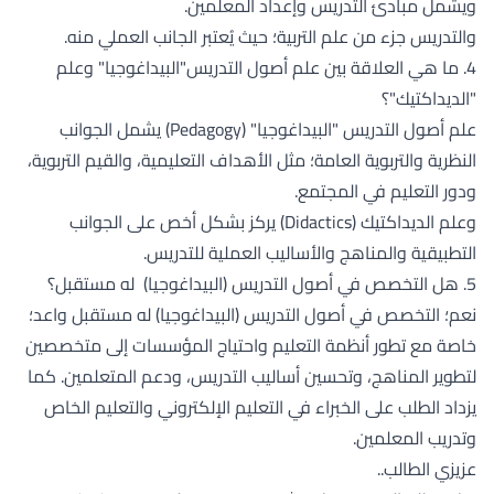
ويشمل مبادئ التدريس وإعداد المعلمين.
والتدريس جزء من علم التربية؛ حيث يُعتبر الجانب العملي منه.
4. ما هي العلاقة بين علم أصول التدريس"البيداغوجيا" وعلم
"الديداكتيك"؟
علم أصول التدريس "البيداغوجيا" (Pedagogy) يشمل الجوانب
النظرية والتربوية العامة؛ مثل الأهداف التعليمية، والقيم التربوية،
ودور التعليم في المجتمع.
وعلم الديداكتيك (Didactics) يركز بشكل أخص على الجوانب
التطبيقية والمناهج والأساليب العملية للتدريس.
5. هل التخصص في أصول التدريس (البيداغوجيا) له مستقبل؟
نعم؛ التخصص في أصول التدريس (البيداغوجيا) له مستقبل واعد؛
خاصة مع تطور أنظمة التعليم واحتياج المؤسسات إلى متخصصين
لتطوير المناهج، وتحسين أساليب التدريس، ودعم المتعلمين. كما
يزداد الطلب على الخبراء في التعليم الإلكتروني والتعليم الخاص
وتدريب المعلمين.
عزيزي الطالب..