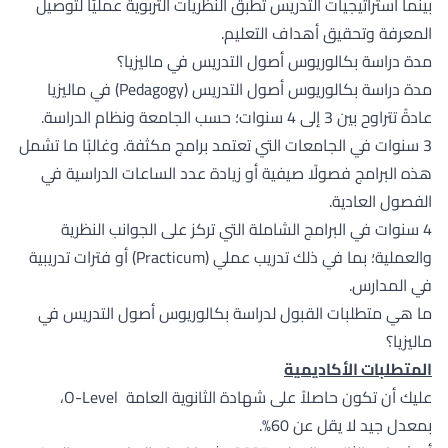
بينما استراتيجيات التدريس تُطبق النظريات التربوية عمليًّا لتوصيل
المعرفة وتحقيق أهداف التعليم.
مدة دراسة بكالوريوس أصول التدريس في ماليزيا؟
مدة دراسة بكالوريوس أصول التدريس (Pedagogy) في ماليزيا
عادةً تتراوح بين 3 إلى 4 سنوات؛ حسب الجامعة ونظام الدراسة.
3 سنوات في الجامعات التي تعتمد برامج مكثفة. وغالبًا ما تشمل
هذه البرامج فصولًا صيفية أو زيادة عدد الساعات الدراسية في
الفصول العادية.
4 سنوات في البرامج الشاملة التي تركز على الجوانب النظرية
والعملية؛ بما في ذلك تدريب عملي (Practicum) أو فترات تدريبية
في المدارس.
ما هي متطلبات القبول لدراسة بكالوريوس أصول التدريس في
ماليزيا؟
المتطلبات الأكاديمية
عليك أن تكون حاصلاً على شهادة الثانوية العامة O-Level،
بمعدل جيد لا يقل عن 60%.