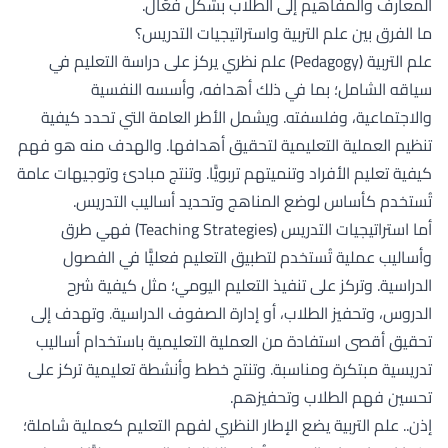
المعارف والمفاهيم إلى الطلاب بشكل فعّال.
ما الفرق بين علم التربية واستراتيجيات التدريس؟
علم التربية (Pedagogy) علم نظري يركز على دراسة التعليم في
سياقه الشامل؛ بما في ذلك أهدافه، وأسسه النفسية
والاجتماعية، وفلسفته. ويشمل الأطر العامة التي تحدد كيفية
تنظيم العملية التعليمية لتحقيق أهدافها. والهدف منه هو فهم
كيفية تعليم الأفراد وتنميتهم تربويًّا. وتنتج مبادئ وتوجيهات عامة
تُستخدم كأساس لوضع المناهج وتحديد أساليب التدريس.
أما استراتيجيات التدريس (Teaching Strategies) فهي طرق
وأساليب عملية تُستخدم لتطبيق التعليم فعليًّا في الفصول
الدراسية. وتركز على تنفيذ التعليم اليومي؛ مثل كيفية شرح
الدروس، وتحفيز الطلاب، أو إدارة الصفوف الدراسية. وتهدف إلى
تحقيق أقصى استفادة من العملية التعليمية باستخدام أساليب
تدريسية مبتكرة ومناسبة. وتنتج خطط وأنشطة تعليمية تركز على
تحسين فهم الطلاب وتحفيزهم.
إذن.. علم التربية يضع الإطار النظري لفهم التعليم كعملية شاملة؛