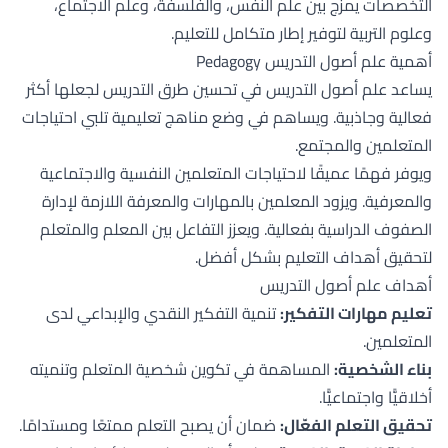
التخصصات يمزج بين علم النفس، والفلسفة، وعلم الاجتماع،
وعلوم التربية لتوفير إطار متكامل للتعليم.
أهمية علم أصول التدريس Pedagogy
يساعد علم أصول التدريس في تحسين طرق التدريس لجعلها أكثر
فعالية وجاذبية. ويساهم في وضع مناهج تعليمية تلبي احتياجات
المتعلمين والمجتمع.
ويوفر فهمًا عميقًا لاحتياجات المتعلمين النفسية والاجتماعية
والمعرفية. ويزود المعلمين بالمهارات والمعرفة اللازمة لإدارة
الصفوف الدراسية بفعالية. ويعزز التفاعل بين المعلم والمتعلم
لتحقيق أهداف التعليم بشكل أفضل.
أهداف علم أصول التدريس
تعليم مهارات التفكير:
تنمية التفكير النقدي والإبداعي لدى
المتعلمين.
بناء الشخصية:
المساهمة في تكوين شخصية المتعلم وتنميته
أخلاقيًّا واجتماعيًّا.
تحقيق التعلم الفعّال:
ضمان أن يصبح التعلم ممتعًا ومستدامًا.