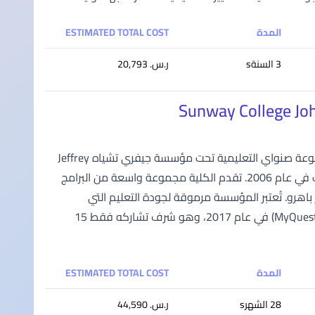
المدة
ESTIMATED TOTAL COST
3 السنةs
ر.س.‏ 20,793
كلية صنواي جوهور باهرو، الواقعة في تامان ماونت أوستن، هي جزء من مجموعة صنواي التعليمية تحت مؤسسة جيفري تشياه Jeffrey
Cheah Foundation. تأسست في عام 2004 وانتقلت إلى حرمها الجامعي الحديث في عام 2006. تقدم الكلية مجموعة واسعة من البرامج
هرو. تُعتبر المؤسسة مرموقة لجودة التعليم التي
تقدمها، حيث حصلت على تصنيف ست نجوم في نظام التقييم الماليزي للجودة (MyQuest) في عام 2017، وهو شرف تشاركه فقط 15
المدة
ESTIMATED TOTAL COST
28 الشهرs
ر.س.‏ 44,590