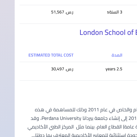
3 السنةs
ر.س.‏ 51,567
London School of 
المدة
ESTIMATED TOTAL COST
2.5 years
ر.س.‏ 30,497
تأسست جامعة بيردانا Perdana University على شراكة قائمة بين القطاعين العام والخاص في عام 2011 وذلك للمساهمة في هذه
الرؤية الكبرى. ولقد أسفر التعاون القائم بين القطاعين العام والخاص في عام 2011 إلى إنشاء جامعة بيردانا Perdana University، وقد
عامة) القطاع العام، بينما مثل المركز الطبي الأكاديمي
ستثنائية للمعايير الأكاديمية المعترف بها دوليًا....