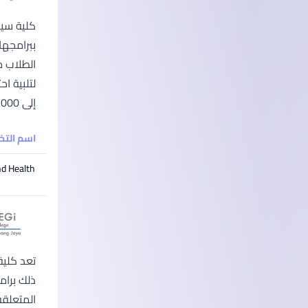
كلية سيج
ببرامجها
الطلاب م
لتلبية ا
إلى 25,000...
اسم الت
nd Health
ذلك برام