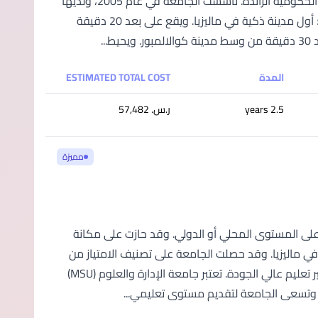
ممتاز وفقًا لوكالة التأهيل الماليزية سيتارا SETARA ما يجعلها إحدى الجامعات الحكومية الرائدة. تأسست الجامعة في عام 2005، ولديها
حرم جامعي حديث كامل التجهيز صديق للبيئة على مساحة 5 أفدنة في سيبرجايا؛ أول مدينة ذكية في ماليزيا. ويقع على بعد 20 دقيقة
..
المدة
ESTIMATED TOTAL COST
2.5 years
ر.س.‏ 57,482
مميزة
التعليم العالي؛ سواء على المستوى المحلي أو الدولي. وقد حازت على مكانة
في ماليزيا. وقد حصلت الجامعة على تصنيف الامتياز من
المستوى الخامس مرتين من وزارة التعليم العالي الماليزية؛ تقديرًا لالتزامها بتوفير تعليم عالي الجودة. تعتبر جامعة الإدارة والعلوم (MSU)
ة. وتسعى الجامعة لتقديم مستوى تعليمي...