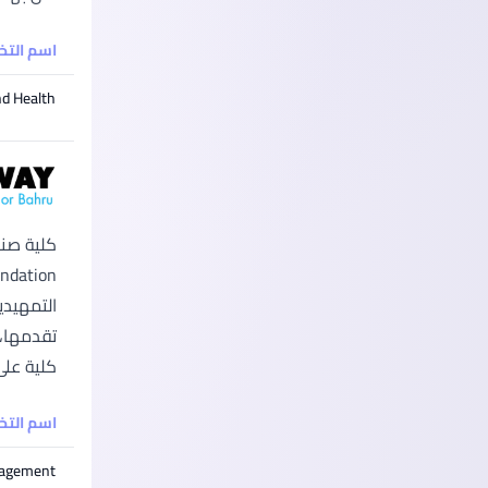
اسم الت
nd Health
التمهيدي
كلية على
اسم الت
nagement