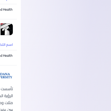
nd Health
اسم الت
nd Health
مثلت وحد
سن بهد (