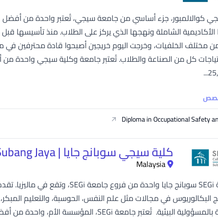
ي كوالالمبور، جزء أساسي من جامعة سيجي، تُعتبر واحدة من أفضل ال
 الأكاديمية الشاملة ونهجها الذي يركز على الطلاب. منذ تأسيسها قبل
ن مختلف الخلفيات، وخرجت اليوم خريجين أصبحوا قادة محترفين في مج
حتياجات كل من الصناعة والطلاب. تُعتبر جامعة وكلية سيجي واحدة من أك
خصص
Diploma in Occupational Safety a
كلية سيجي سوبانج جايا | SEGI College Subang Jaya
Malaysia
تعد كلية SEGi سوبانج جايا واحدة من ف
ج البكالوريوس في مجالات مثل علم النفس، الحوسبة، والتعليم المبكر، 