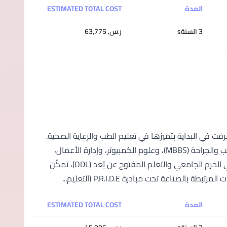
المدة
ESTIMATED TOTAL COST
3 السنةs
ر.س.‏ 63,775
 في ماليزيا؛ عُرفت في البداية بتميزها في تعليم الطب والرعاية الصحية.
واليوم، تقدم الجامعة مجموعة واسعة من البرامج؛ بما في ذلك بكالوريوس الطب والجراحة (MBBS)، وعلوم الكمبيوتر، وإدارة الأعمال،
والتمويل، والإدارة؛ لتلبية احتياجات الطلاب المتغيرة. ومع خيارات التعلم المرنة في الحرم الجامعي والتعلم المفتوح عن بُعد (ODL)، تمكّن
عة تحت مبادرة P.R.I.D.E (التعليم...
المدة
ESTIMATED TOTAL COST