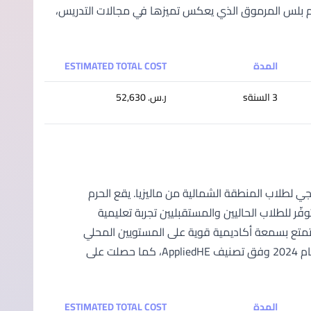
عام 2024 وفقًا لتصنيف AppliedHE، وحاصلة على تصنيف QS 5 نجوم بلس المرموق الذي يعكس تميزها في مجالات التدريس،
المدة
ESTIMATED TOTAL COST
3 السنةs
ر.س.‏ 52,630
عليم التابع لمجموعة سيجي لطلاب المنطقة الشمالية من ماليزيا. يقع الحرم
راسية محفّزة، توفّر للطلاب الحاليين والمستقبليين تجربة تعليمية
وتُعد كلية سيجي بينانج جزءًا من جامعة سيجي (SEGi University)، وتتمتع بسمعة أكاديمية قوية على المستويين المحلي
والدولي. وقد صُنّفت جامعة سيجي ضمن أفضل 20 جامعة خاصة في آسيان لعام 2024 وفق تصنيف AppliedHE، كما حصلت على
المدة
ESTIMATED TOTAL COST