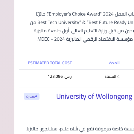
تصنيف جامعة APU (في أحدث تصنيفات QS العالمية للجامعات جائزة اختيار أصحاب العمل 2024 "Employer’s Choice Award". جائزتا
"أفضل جامعة تقنية" و "أفضل جامعة مستعدة للمستقبل" “Best Tech University” & “Best Future Ready University” Awards من
فقًا لأحدث دراسة تتبع الخريجين من قبل وزارة التعليم العالي. أول جامعة ماليزية
تحصل على اعتماد QAA في المملكة المتحدة - 2024. هيئة تدريس متميزة من مؤسسة الاقتصاد الرقمي الماليزية MDEC - 2024.
المدة
ESTIMATED TOTAL COST
4 السنةs
ر.س.‏ 123,096
University of Wollongong
مميزة
هي مؤسسة خاصة مرموقة تقع في شاه علام، سيلانجور، ماليزيا.