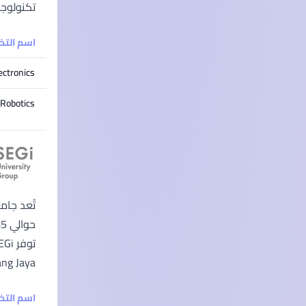
تكنولوجي
اسم الت
ectronics
 Robotics
Subang Jaya، كوالالمبور، بينانج، وساراواك)، بالإضافة إلى ثمانية مراكز توظيف ف
اسم الت