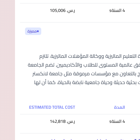
4 السنةs
ر.س.‏ 105,006
مميزة
تعليم الماليزية ووكالة المؤهلات الماليزية. تلتزم
رافق عالمية المستوى للطلاب والأكاديميين. تضم الجامعة
عة متنوعة من البرامج بالتعاون مع مؤسسات مرموقة مثل جامعة لانكستر
ثية حديثة وحياة جامعية نابضة بالحياة. كما أن لها
المدة
ESTIMATED TOTAL COST
4 السنةs
ر.س.‏ 142,818