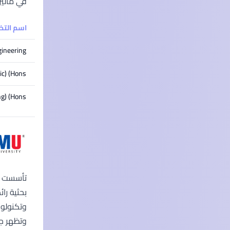
في ماليز
اسم الت
gineering
c) (Hons)
g) (Hons)
بحثية را