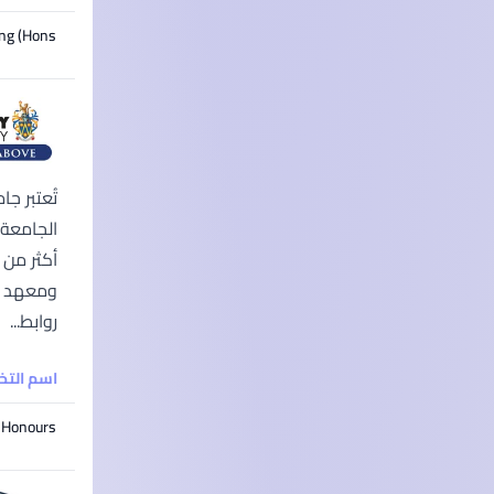
ng (Hons)
تُعتبر ج
الجامعة 
ومعهد "ل
روابط...
اسم الت
ing with Honours