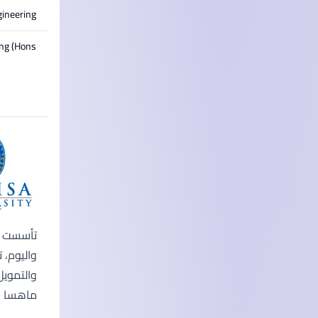
gineering
ng (Hons)
ماهسا الط