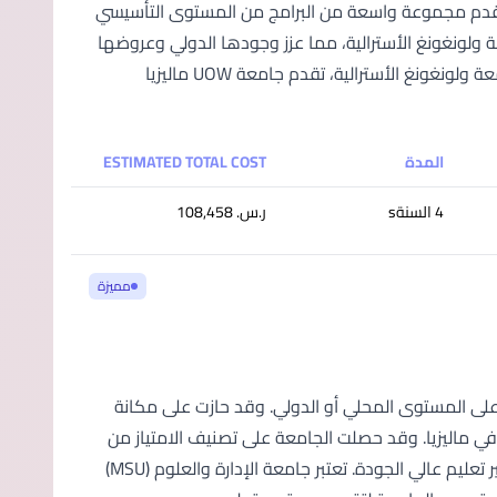
يزيا، حيث تقدم مجموعة واسعة من البرامج من المستوى التأسيسي
الشبكة العالمية لجامعة ولونغونغ الأسترالية، مما عزز وجودها الدولي وعروضها
الأكاديمية. الاعتراف العالمي والجوائز المزدوجة كجزء من الشبكة العالمية لجامعة ولونغونغ الأسترالية، تقدم جامعة UOW ماليزيا
المدة
ESTIMATED TOTAL COST
4 السنةs
ر.س.‏ 108,458
مميزة
التعليم العالي؛ سواء على المستوى المحلي أو الدولي. وقد حازت على مكانة
في ماليزيا. وقد حصلت الجامعة على تصنيف الامتياز من
المستوى الخامس مرتين من وزارة التعليم العالي الماليزية؛ تقديرًا لالتزامها بتوفير تعليم عالي الجودة. تعتبر جامعة الإدارة والعلوم (MSU)