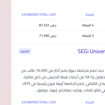
المدة
ESTIMATED TOTAL COST
4 السنةs
ر.س.‏ 87,332
3 السنةs
ر.س.‏ 71,390
مميزة
تُعد جامعة وكليات سيجي SEGi أكبر مجموعة مؤسسات تعليم عالٍ في ماليزيا، حيث تضم مجتمعًا حيويًا يضم أكثر من 16,000 طالب من
حوالي 85 دولة حول العالم. مع نسبة مثيرة للإعجاب تصل إلى 40% من الطلاب الدوليين و9.1% من أعضاء هيئة التدريس من خارج ماليزيا،
توفر SEGi بيئة تعليمية غنية بالتنوع الثقافي وشاملة لتعزيز النمو الأكاديمي والتبادل الثقافي. تضم الجامعة أربعة فروع رئيسية في (UEP
المدة
ESTIMATED TOTAL COST