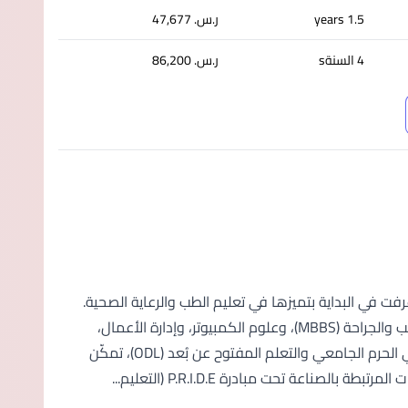
1.5 years
ر.س.‏ 47,677
4 السنةs
ر.س.‏ 86,200
 في ماليزيا؛ عُرفت في البداية بتميزها في تعليم الطب والرعاية الصحية.
واليوم، تقدم الجامعة مجموعة واسعة من البرامج؛ بما في ذلك بكالوريوس الطب والجراحة (MBBS)، وعلوم الكمبيوتر، وإدارة الأعمال،
والتمويل، والإدارة؛ لتلبية احتياجات الطلاب المتغيرة. ومع خيارات التعلم المرنة في الحرم الجامعي والتعلم المفتوح عن بُعد (ODL)، تمكّن
عة تحت مبادرة P.R.I.D.E (التعليم...