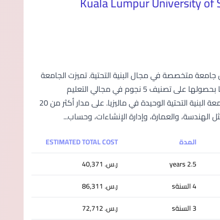
Kuala Lumpur University of S
هد التعليمي في ماليزيا كأول جامعة متخصصة في مجال البنية التحتية. تميزت الجامعة
بنهجها الفريد في دمج الجوانب المادية والمعنوية للبنية التحتية، وتوجت إنجازاتها بحصولها على تصنيف 5 نجوم في مجالي التعليم
والمرافق ضمن تصنيف QS العالمي لعام 2020. وهي معترف بها باعتبارها جامعة البنية التحتية الوحيدة في ماليزيا. على مدار أكثر من 20
المدة
ESTIMATED TOTAL COST
2.5 years
ر.س.‏ 40,371
4 السنةs
ر.س.‏ 86,311
3 السنةs
ر.س.‏ 72,712