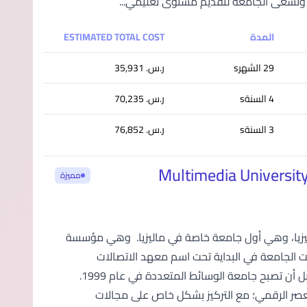
ة. وتسعى الجامعة لتقديم مستوى تعليمي...
المدة
ESTIMATED TOTAL COST
29 الشهرs
ر.س.‏ 35,931
4 السنةs
ر.س.‏ 70,235
3 السنةs
ر.س.‏ 76,852
ا - سايبرجايا | Multimedia University (MMU)
مميزة
م 1994 من قبل شركة تليكوم ماليزيا، وهي أول جامعة خاصة في ماليزيا. وهي مؤسسة
ئت الجامعة في البداية تحت اسم معهد الاتصالات
وتكنولوجيا المعلومات، ثم أُعيدت تسميتها إلى جامعة تليكوم في عام 1996 قبل أن تصبح جامعة الوسائط المتعددة في عام 1999.
إعداد خريجين مؤهلين للعصر الرقمي؛ مع التركيز بشكل خاص على مجالات