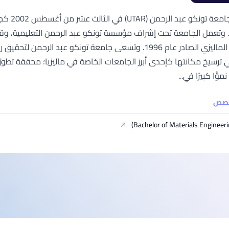
أُسست ج
وتعمل الجامعة تحت إشراف مؤسسة تونكو عبد الرحمن التعليمية، وق
الخاصة" الماليزي الصادر عام 1996. وتسعى جامعة تونكو عب
ترسيخ مكانتها كإحدى أبرز الجامعات الخاصة في ماليزيا؛ محققة تطور
وًّا كبيرًا في...
خصص
Bachelor of Materials Engineeri