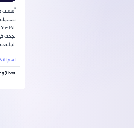
معقولة. 
نجحت في 
الجامعة نم
اسم الت
ng (Hons)
ذييل الصفحة