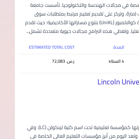
 ماليزيا؛ متخصصة في مجالات الهندسة والتكنولوجيا. تأسست جامعة
س أمانة الشعب (مارا)، وتركز على تقديم تعليم مرتبط بمتطلبات سوق
العمل من خلال 14 معهدًا فرعيًّا متخصصًا في جميع أنحاء ماليزيا. وتتميز جامعة كوالالمبور (UniKL) بتنوع مساراتها الأكاديمية؛ حيث تقدم
العليا. وتغطي هذه البرامج مجالات حيوية متعددة تشمل...
المدة
ESTIMATED TOTAL COST
4 السنةs
ر.س.‏ 72,083
تأسست جامعة لينكولن (LUC) في مدينة بيتالينج جايا عام 2002؛ حيث بدأت مسيرتها كمؤسسة تعليمية تحت اسم كلية لينكولن (LC). وفي
ن. وتعد اليوم من أبرز مؤسسات التعليم العالي الخاصة في