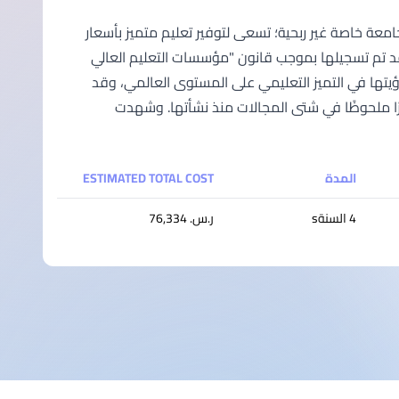
امعة تونكو عبد الرحمن (UTAR) في الثالث عشر من أغسطس 2002 كجامعة خاصة غير ربحية؛ تسعى لتوفير تعليم متميز بأسعار
د تم تسجيلها بموجب قانون "مؤسسات التعليم العالي
د الرحمن لتحقيق رؤيتها في التميز التعليمي على المستوى العالمي، وقد
ًا ملحوظًا في شتى المجالات منذ نشأتها. وشهدت
المدة
ESTIMATED TOTAL COST
4 السنةs
ر.س.‏ 76,334