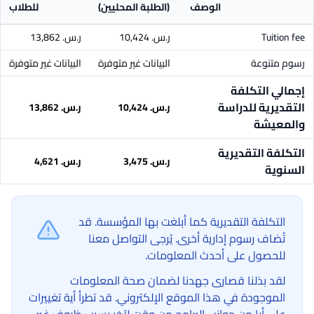
الوصف
(الطلبة المحليين)
للطلاب
Tuition fee
ر.س.‏ 10,424
ر.س.‏ 13,862
رسوم متنوعة
البيانات غير متوفرة
البيانات غير متوفرة
إجمالي التكلفة
التقديرية للدراسة
ر.س.‏ 10,424
ر.س.‏ 13,862
والمعيشة
التكلفة التقديرية
ر.س.‏ 3,475
ر.س.‏ 4,621
السنوية
التكلفة التقديرية كما أبلغت بها المؤسسة. قد
تُضاف رسوم إدارية أخرى. يُرجى التواصل معنا
للحصول على أحدث المعلومات.
لقد بذلنا قصارى جهدنا لضمان صحة المعلومات
الموجودة في هذا الموقع الإلكتروني. قد تطرأ أية تغييرات