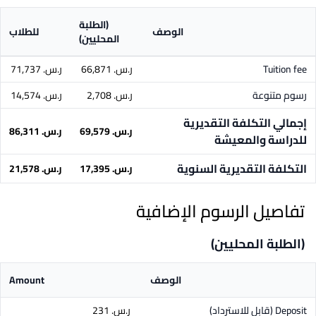
(الطلبة
الوصف
للطلاب
المحليين)
Tuition fee
ر.س.‏ 66,871
ر.س.‏ 71,737
رسوم متنوعة
ر.س.‏ 2,708
ر.س.‏ 14,574
إجمالي التكلفة التقديرية
ر.س.‏ 69,579
ر.س.‏ 86,311
للدراسة والمعيشة
التكلفة التقديرية السنوية
ر.س.‏ 17,395
ر.س.‏ 21,578
تفاصيل الرسوم الإضافية
(الطلبة المحليين)
الوصف
Amount
Deposit
(قابل للاسترداد)
ر.س.‏ 231