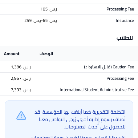
Processing Fee
ر.س.‏ 185
Insurance
ر.س.‏ 65-ر.س.‏ 259
للطلاب
الوصف
Amount
Caution Fee
(قابل للاسترداد)
ر.س.‏ 1,386
Processing Fee
ر.س.‏ 2,957
International Student Administrative Fee
ر.س.‏ 7,393
التكلفة التقديرية كما أبلغت بها المؤسسة. قد
تُضاف رسوم إدارية أخرى. يُرجى التواصل معنا
للحصول على أحدث المعلومات.
لقد بذلنا قصارى جهدنا لضمان صحة المعلومات