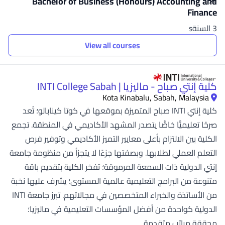
Bachelor of Business (Honours) Accounting and
Finance
3 السنةs
View all courses
كلية إنتي صباح - ماليزيا | INTI College Sabah
Kota Kinabalu, Sabah, Malaysia
كلية إنتي INTI صباح المتميزة بموقعها في كوتا كينابالو؛ تُعد
صرحًا تعليميًّا خاصًّا يتصدر المشهد الأكاديمي في المنطقة. تجمع
الكلية بين الالتزام بأعلى معايير التميز الأكاديمي وتوفير فرص
التعلم العملي لطلابها. وبصفتها جزءًا لا يتجزأ من منظومة جامعة
إنتي الدولية ذات السمعة المرموقة؛ تفخر الكلية بتقديم باقة
متنوعة من البرامج التعليمية عالمية المستوى؛ يشرف عليها نخبة
من الأساتذة والخبراء المتخصصين في مجالاتهم. تبرز جامعة INTI
الدولية كواحدة من أفضل المؤسسات التعليمية في ماليزيا؛
محققة مراتب متقدمة...