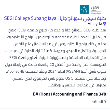
كلية سيجي سوبانج جايا | SEGI College Subang Jaya
Malaysia
تعد كلية SEGi سوبانج جايا واحدة من فروع جامعة SEGi، وتقع
في ماليزيا. تقدم الكلية مجموعة متنوعة من البرامج الأكاديمية،
بما في ذلك برامج البكالوريوس في مجالات مثل علم النفس،
الحوسبة، والتعليم المبكر، وغيرها. كما تشارك الكلية في مبادرات
مثل الفعاليات المتعلقة بالمسؤولية البيئية. تُعتبر جامعة SEGi،
المؤسسة الأم، واحدة من أفضل 20 جامعة خاصة في رابطة دول
جنوب شرق آسيا (ASEAN) لعام 2024 وفقًا لتصنيف AppliedHE،
وحاصلة على تصنيف QS 5 نجوم بلس المرموق الذي يعكس
تميزها في مجالات التدريس، توظيف...
BA (Hons) Accounting and Finance 3+0
3 السنةs