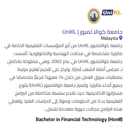
جامعة كوالا لمبور | UniKL
Malaysia
جامعة كوالالمبور UniKL من أبرز المؤسسات التعليمية الخاصة في
ماليزيا؛ متخصصة في مجالات الهندسة والتكنولوجيا. تأسست
جامعة كوالالمبور UniKL في عام 2002، وهي مملوكة بالكامل
لـ مجلس أمانة الشعب (مارا)، وتركز على تقديم تعليم مرتبط
بمتطلبات سوق العمل من خلال 14 معهدًا فرعيًّا متخصصًا في
جميع أنحاء ماليزيا. وتتميز جامعة كوالالمبور (UniKL) بتنوع
مساراتها الأكاديمية؛ حيث تقدم سلسلة متكاملة من البرامج
التعليمية بدءًا من الدبلومات وصولاً إلى الدراسات العليا. وتغطي
هذه البرامج مجالات حيوية متعددة تشمل...
Bachelor in Financial Technology (Hons)