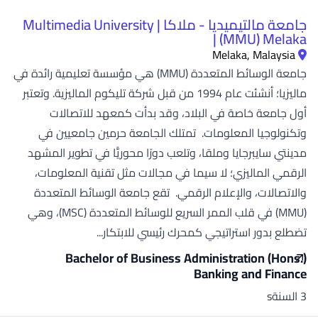
جامعة مالتيميديا - ملاكا | Multimedia University
(MMU) Melaka |
Melaka, Malaysia
جامعة الوسائط المتعددة (MMU) هي مؤسسة تعليمية رائدة في
ماليزيا؛ أنشئت عام 1994 من قبل شركة تليكوم الماليزية. وتعتبر
أول جامعة خاصة في البلاد، وقد بدأت كمعهد للاتصالات
وتكنولوجيا المعلومات. تمتلك الجامعة حرمين جامعيين في
مدينتي سايبرجايا وملقا، وتلعب دورًا محوريًّا في تطوير المشهد
الرقمي الماليزي؛ لا سيما في مجالات مثل تقنية المعلومات،
والاتصالات، والإعلام الرقمي. تقع جامعة الوسائط المتعددة
(MMU) في قلب الممر السريع للوسائط المتعددة (MSC)، وهي
تضطلع بدور استراتيجي كمحرك رئيسي للابتكار...
Bachelor of Business Administration (Hons.)
Banking and Finance
3 السنةs