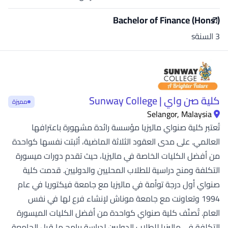
Bachelor of Finance (Hons.)
3 السنةs
كلية صن واي | Sunway College
مميزة
Selangor, Malaysia
تُعتبر كلية صنواي ماليزيا مؤسسة رائدة مشهورة باعترافها
العالمي. على مدى العقود الثلاثة الماضية، أثبتت نفسها كواحدة
من أفضل الكليات الخاصة في ماليزيا، حيث تقدم دورات ميسورة
التكلفة ومنح دراسية للطلاب المحليين والدوليين. قدمت كلية
صنواي أول درجة توأمة في ماليزيا مع جامعة فيكتوريا في عام
1994 وتعاونت مع جامعة موناش لإنشاء فرع لها في نفس
العام. تُصنّف كلية صنواي كواحدة من أفضل الكليات الميسورة
التكلفة في ماليزيا للطلاب الدوليين لدراسة برامج ما قبل الجامعة.