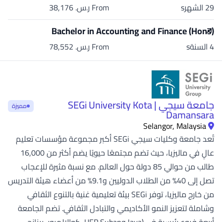
29 الشهرs
From ر.س.‏ 38,176
Bachelor in Accounting and Finance (Hons)
4 السنةs
From ر.س.‏ 78,552
جامعة سيجي | SEGi University Kota
مميزة
Damansara
Selangor, Malaysia
تُعد جامعة وكليات سيجي SEGi أكبر مجموعة مؤسسات تعليم
عالٍ في ماليزيا، حيث تضم مجتمعًا حيويًا يضم أكثر من 16,000
طالب من حوالي 85 دولة حول العالم. مع نسبة مثيرة للإعجاب
تصل إلى 40% من الطلاب الدوليين و9.1% من أعضاء هيئة التدريس
من خارج ماليزيا، توفر SEGi بيئة تعليمية غنية بالتنوع الثقافي
وشاملة لتعزيز النمو الأكاديمي والتبادل الثقافي. تضم الجامعة