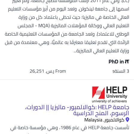
(LC). وفي عام 2011 ارتقت المؤسسة لتصبح جامعة، وتم تغيير
اسمها إلى جامعة لينكولن. وتعد اليوم من أبرز مؤسسات التعليم
العالي الخاصة في ماليزيا؛ حيث تحظى باعتماد كل من وزارة
التعليم العالي ووكالة المؤهلات الماليزية (MQA - المجلس
الوطني للاعتماد). وتعد الجامعة من المؤسسات التعليمية الخاصة
الرائدة التي تقدم تعليمًا معترفًا به عالميًّا، وهي معتمدة من قبل
وزارة التعليم العالي الماليزية...
PhD in IT
3 السنةs
From ر.س.‏ 26,251
جامعة HELP :كوالالمبور- ماليزيا || الدورات،
الرسوم، المنح الدراسية
كوالالمبور, Malaysia
تأسست جامعة HELP في عام 1986، وهي مؤسسة خاصة في