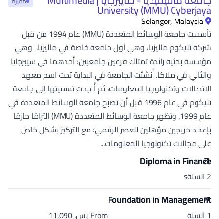
جامعة مالتيميديا - سايبرجايا | Multimedia
مميزة
University (MMU) Cyberjaya
Selangor, Malaysia
تأسست جامعة الوسائط المتعددة (MMU) عام 1994 من قبل
شركة تليكوم ماليزيا، وهي أول جامعة خاصة في ماليزيا. وهي
مؤسسة بحثية رائدة تمتلك فرعين جامعيين؛ أحدهما في سيبرجايا
والثاني في ملاكا. أُنشئت الجامعة في البداية تحت اسم معهد
الاتصالات وتكنولوجيا المعلومات، ثم أُعيدت تسميتها إلى جامعة
تليكوم في عام 1996 قبل أن تصبح جامعة الوسائط المتعددة في
عام 1999. وتظهر جامعة الوسائط المتعددة (MMU) التزامًا حازمًا
بإعداد خريجين مؤهلين للعصر الرقمي؛ مع التركيز بشكل خاص
على مجالات تكنولوجيا المعلومات...
Diploma in Finance
2 السنةs
Foundation in Management
1 السنة
From ر.س.‏ 11,090