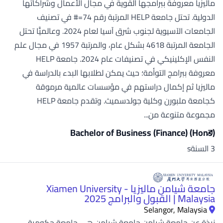
ماليزيا معروفة ببرامجها القوية في مجال الأعمال وشراكاتها
الدولية. تحتل جامعة HELP المرتبة رقم 74=# في تصنيف
الجامعات الآسيوية لجنوب شرق آسيا لعام 2024. وعالميًّا تحتل
الجامعة المرتبة 4618 بشكل عام، والمرتبة 1957 في مجال علم
النفس الإكلينيكي في تصنيفات عام 2024. جامعة HELP
معروفة ببرامج التوأمة؛ حيث يمكن لطلابها البدء بالدراسة في
ماليزيا ثم إكمال دراستهم في مؤسسات عالمية مرموقة
كجامعة ملبورن وكلية جولدسميث. وتقدم جامعة HELP
مجموعة متنوعة من...
Bachelor of Business (Finance) (Hons)
3 السنةs
جامعة شيامن ماليزيا - Xiamen University
Malaysia | القبول والبرامج 2025
Selangor, Malaysia
نبذة عن جامعة شيامن جامعة شيامن هي جامعة حكومية