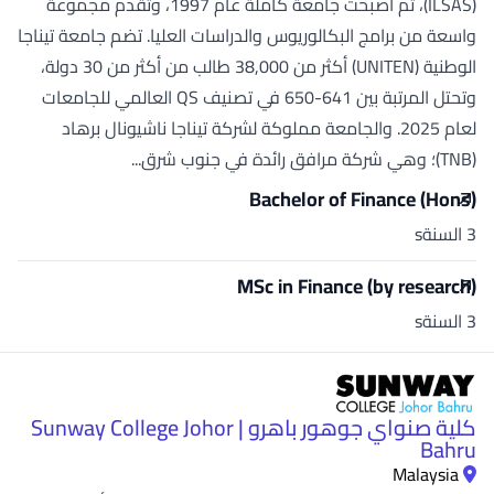
(ILSAS)، ثم أصبحت جامعة كاملة عام 1997، وتقدم مجموعة
واسعة من برامج البكالوريوس والدراسات العليا. تضم جامعة تيناجا
الوطنية (UNITEN) أكثر من 38,000 طالب من أكثر من 30 دولة،
وتحتل المرتبة بين 641-650 في تصنيف QS العالمي للجامعات
لعام 2025. والجامعة مملوكة لشركة تيناجا ناشيونال برهاد
(TNB)؛ وهي شركة مرافق رائدة في جنوب شرق...
Bachelor of Finance (Hons)
3 السنةs
MSc in Finance (by research)
3 السنةs
كلية صنواي جوهور باهرو | Sunway College Johor
Bahru
Malaysia