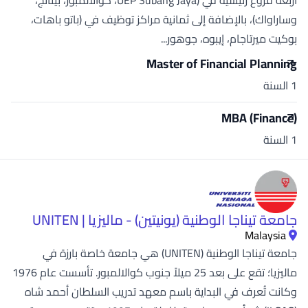
أربعة فروع رئيسية في (UEP Subang Jaya، كوالالمبور، بينانج،
وساراواك)، بالإضافة إلى ثمانية مراكز توظيف في (باتو باهات،
بوكيت ميرتاجام، إيبوه، جوهور...
Master of Financial Planning
1 السنة
MBA (Finance)
1 السنة
جامعة تيناجا الوطنية (يونيتين) - ماليزيا | UNITEN
Malaysia
جامعة تيناجا الوطنية (UNITEN) هي جامعة خاصة بارزة في
ماليزيا؛ تقع على بعد 25 ميلاً جنوب كوالالمبور. تأسست عام 1976
وكانت تُعرف في البداية باسم معهد تدريب السلطان أحمد شاه