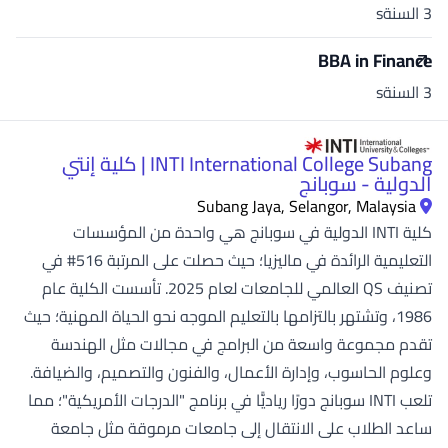
3 السنةs
BBA in Finance
3 السنةs
INTI International College Subang | كلية إنتي
الدولية - سوبانج
Subang Jaya, Selangor, Malaysia
كلية INTI الدولية في سوبانج هي واحدة من المؤسسات
التعليمية الرائدة في ماليزيا؛ حيث حصلت على المرتبة 516# في
تصنيف QS العالمي للجامعات لعام 2025. تأسست الكلية عام
1986، وتشتهر بالتزامها بالتعليم الموجه نحو الحياة المهنية؛ حيث
تقدم مجموعة واسعة من البرامج في مجالات مثل الهندسة
وعلوم الحاسوب، وإدارة الأعمال، والفنون والتصميم، والضيافة.
تلعب INTI سوبانج دورًا رياديًّا في برنامج "الدرجات الأمريكية"؛ مما
ساعد الطلاب على الانتقال إلى جامعات مرموقة مثل جامعة