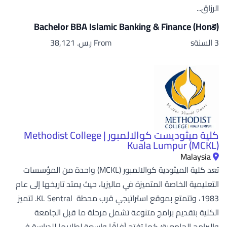
الرزاق...
Bachelor BBA Islamic Banking & Finance (Hons)
3 السنةs
From ر.س.‏ 38,121
كلية ميثوديست كوالالمبور | Methodist College
Kuala Lumpur (MCKL)
Malaysia
تعد كلية الميثودية كوالالمبور (MCKL) واحدة من المؤسسات
التعليمية الخاصة المتميزة في ماليزيا، حيث يمتد تاريخها إلى عام
1983، وتتمتع بموقع استراتيجي قرب محطة KL Sentral. تتميز
الكلية بتقديم برامج متنوعة تشمل مرحلة ما قبل الجامعة
والبرامج الجامعية؛ كما تفتح آفاقًا واسعة لطلابها للدراسة في