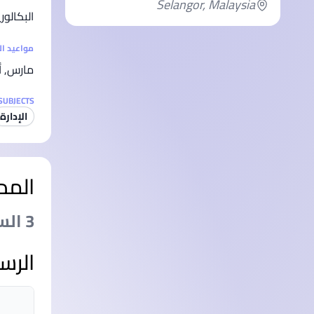
Selangor, Malaysia
البكالو
مواعيد ا
مارس, أ
SUBJECTS
الإدارة
المد
3 السنةs
الرس