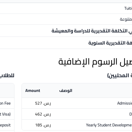
Tuit
تنوعة
ي التكلفة التقديرية للدراسة والمعيشة
فة التقديرية السنوية
يل الرسوم الإضافية
 المحليين)
للطلاب
الوصف
Amount
Admissi
ر.س.‏ 527
on Fee
D
ر.س.‏ 462
 Visa)
Yearly Student Developme
ر.س.‏ 185
eposit