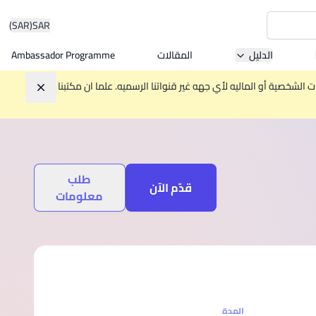
(SAR)
SAR
الدليل
المقالات
Ambassador Programme
Asia 
الشخصية أو الماليه لأي جهه غير قنواتنا الرسميه. علما ان مكتبنا
تجاهل
W
طلب
Mala
قدّم الآن
معلومات
MBA by
المدة