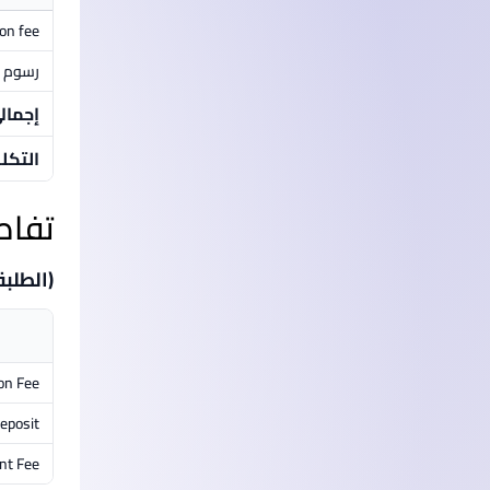
ion fee
رسوم م
إجمال
التكل
تفاص
(الطلبة
on Fee
eposit
nt Fee