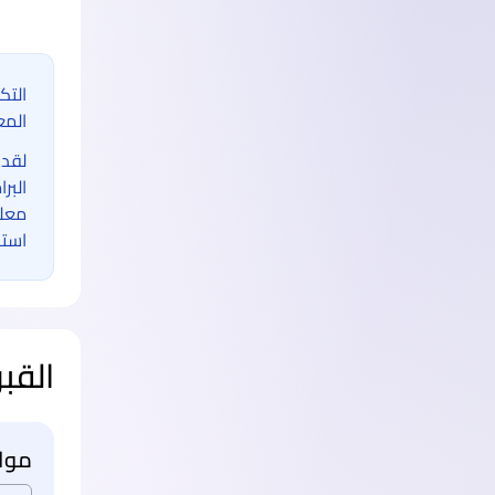
التك
المع
لقد 
البر
معلو
استخ
القب
مواع