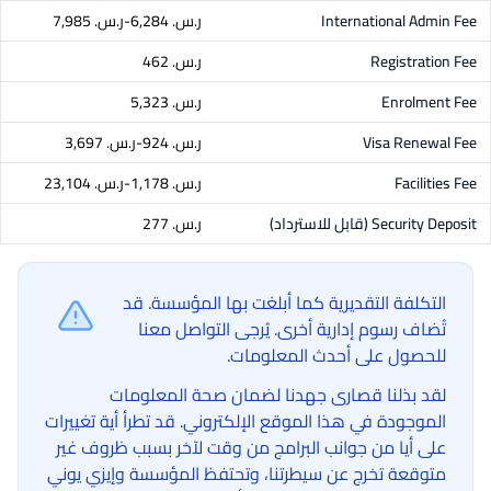
International Admin Fee
ر.س.‏ 6,284-ر.س.‏ 7,985
Registration Fee
ر.س.‏ 462
Enrolment Fee
ر.س.‏ 5,323
Visa Renewal Fee
ر.س.‏ 924-ر.س.‏ 3,697
Facilities Fee
ر.س.‏ 1,178-ر.س.‏ 23,104
Security Deposit
(قابل للاسترداد)
ر.س.‏ 277
التكلفة التقديرية كما أبلغت بها المؤسسة. قد
تُضاف رسوم إدارية أخرى. يُرجى التواصل معنا
للحصول على أحدث المعلومات.
لقد بذلنا قصارى جهدنا لضمان صحة المعلومات
الموجودة في هذا الموقع الإلكتروني. قد تطرأ أية تغييرات
على أيا من جوانب البرامج من وقت لآخر بسبب ظروف غير
متوقعة تخرج عن سيطرتنا، وتحتفظ المؤسسة وإيزي يوني