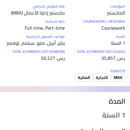
إحصائيات
المؤهلات
فئة المؤهل الدراسي
الماجستير
ماجستير إدارة الأعمال (MBA)
COURSEWORK / RESEARCH
حالة الدراسة
Full-time, Part-time
Coursework
المدة
مواعيد الفصول الدراسية
1 السنة
يناير, أبريل, مايو, سبتمبر, نوفمبر
TOTAL ESTIMATED COST (FOREIGN)
TOTAL ESTIMATED COST (LOCAL)
ر.س.‏ 35,857
ر.س.‏ 50,227
SUBJECTS
MBA
التجارة
المالية
المدة
1 السنة