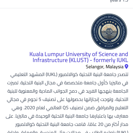
Kuala Lumpur University of Science and
Infrastructure (KLUST) - formerly IUKL
Selangor, Malaysia
تتصدر جامعة البنية التحتية كوالالمبور (IUKL) المشهد التعليمي
في ماليزيا كأول جامعة متخصصة في مجال البنية التحتية. تميزت
الجامعة بنهجها الفريد في دمج الجوانب المادية والمعنوية للبنية
التحتية، وتوجت إنجازاتها بحصولها على تصنيف 5 نجوم في مجالي
التعليم والمرافق ضمن تصنيف QS العالمي لعام 2020. وهي
معترف بها باعتبارها جامعة البنية التحتية الوحيدة في ماليزيا. على
مدار أكثر من 20 عامًا، قامت جامعة البنية التحتية كوالالمبور
(IUKL) بتعليم الطلاب في مجالات مثل الهندسة، والعمارة، وإدارة