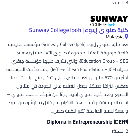
3 السنةs
كلية صنواي إيبوه | Sunway College Ipoh
Malaysia
تُعد كلية صنواي إيبوه (Sunway College Ipoh) مؤسسة تعليمية
خاصة مرموقة تابعة لـ مجموعة صنواي التعليمية (Sunway
Education Group – SEG)، والتي تشرف عليها مؤسسة جيفري
تشياه (Jeffrey Cheah Foundation – JCF). وقد قدّمت المؤسسة
أكثر من 670 مليون رينغيت ماليزي على شكل منح دراسية، مما
يعكس التزامًا حقيقيًا بجعل التعليم عالي الجودة في متناول
الجميع. وتُعد كلية صنواي إيبوه جزءًا من شبكة جامعة صنواي –
إيبوه المرموقة، وتُجسّد هذا الالتزام من خلال ما توفّره من فرص
واسعة للمنح الدراسية. تقع الكلية ضمن...
Diploma in Entrepreneurship (DENI)
2 السنةs