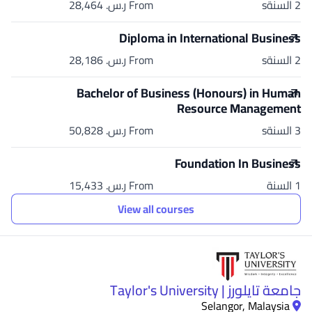
2 السنةs
From ر.س.‏ 28,464
Diploma in International Business
2 السنةs
From ر.س.‏ 28,186
Bachelor of Business (Honours) in Human
Resource Management
3 السنةs
From ر.س.‏ 50,828
Foundation In Business
1 السنة
From ر.س.‏ 15,433
View all courses
جامعة تايلورز | Taylor's University
Selangor, Malaysia