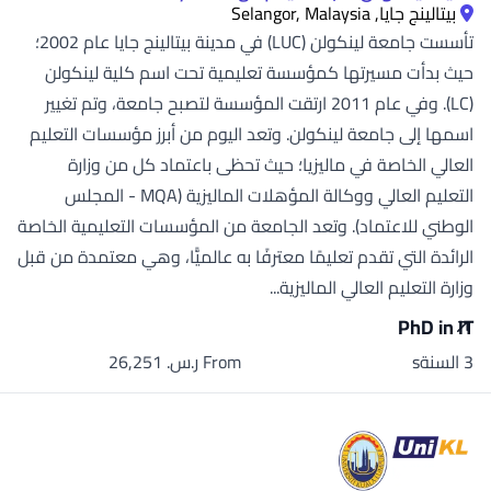
بيتالينج جايا, Selangor, Malaysia
تأسست جامعة لينكولن (LUC) في مدينة بيتالينج جايا عام 2002؛
حيث بدأت مسيرتها كمؤسسة تعليمية تحت اسم كلية لينكولن
(LC). وفي عام 2011 ارتقت المؤسسة لتصبح جامعة، وتم تغيير
اسمها إلى جامعة لينكولن. وتعد اليوم من أبرز مؤسسات التعليم
العالي الخاصة في ماليزيا؛ حيث تحظى باعتماد كل من وزارة
التعليم العالي ووكالة المؤهلات الماليزية (MQA - المجلس
الوطني للاعتماد). وتعد الجامعة من المؤسسات التعليمية الخاصة
الرائدة التي تقدم تعليمًا معترفًا به عالميًّا، وهي معتمدة من قبل
وزارة التعليم العالي الماليزية...
PhD in IT
3 السنةs
From ر.س.‏ 26,251