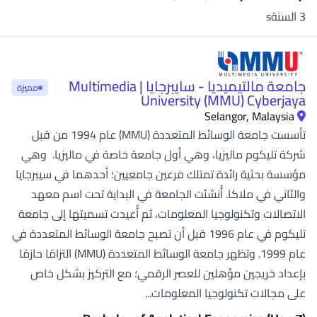
3 السنةs
جامعة مالتيميديا - سايبرجايا | Multimedia
مميزة
University (MMU) Cyberjaya
Selangor, Malaysia
تأسست جامعة الوسائط المتعددة (MMU) عام 1994 من قبل
شركة تليكوم ماليزيا، وهي أول جامعة خاصة في ماليزيا. وهي
مؤسسة بحثية رائدة تمتلك فرعين جامعيين؛ أحدهما في سيبرجايا
والثاني في ملاكا. أُنشئت الجامعة في البداية تحت اسم معهد
الاتصالات وتكنولوجيا المعلومات، ثم أُعيدت تسميتها إلى جامعة
تليكوم في عام 1996 قبل أن تصبح جامعة الوسائط المتعددة في
عام 1999. وتظهر جامعة الوسائط المتعددة (MMU) التزامًا حازمًا
بإعداد خريجين مؤهلين للعصر الرقمي؛ مع التركيز بشكل خاص
على مجالات تكنولوجيا المعلومات...