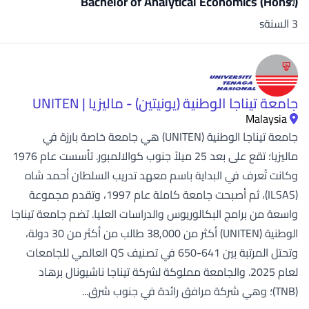
Bachelor of Analytical Economics (Hons.)
3 السنةs
جامعة تيناجا الوطنية (يونيتين) - ماليزيا | UNITEN
Malaysia
جامعة تيناجا الوطنية (UNITEN) هي جامعة خاصة بارزة في
ماليزيا؛ تقع على بعد 25 ميلاً جنوب كوالالمبور. تأسست عام 1976
وكانت تُعرف في البداية باسم معهد تدريب السلطان أحمد شاه
(ILSAS)، ثم أصبحت جامعة كاملة عام 1997، وتقدم مجموعة
واسعة من برامج البكالوريوس والدراسات العليا. تضم جامعة تيناجا
الوطنية (UNITEN) أكثر من 38,000 طالب من أكثر من 30 دولة،
وتحتل المرتبة بين 641-650 في تصنيف QS العالمي للجامعات
لعام 2025. والجامعة مملوكة لشركة تيناجا ناشيونال برهاد
(TNB)؛ وهي شركة مرافق رائدة في جنوب شرق...