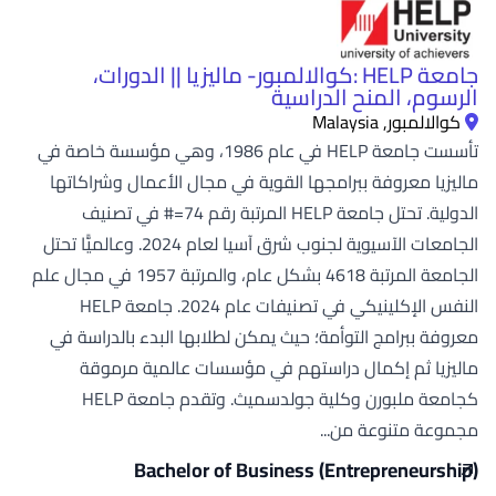
جامعة HELP :كوالالمبور- ماليزيا || الدورات،
الرسوم، المنح الدراسية
كوالالمبور, Malaysia
تأسست جامعة HELP في عام 1986، وهي مؤسسة خاصة في
ماليزيا معروفة ببرامجها القوية في مجال الأعمال وشراكاتها
الدولية. تحتل جامعة HELP المرتبة رقم 74=# في تصنيف
الجامعات الآسيوية لجنوب شرق آسيا لعام 2024. وعالميًّا تحتل
الجامعة المرتبة 4618 بشكل عام، والمرتبة 1957 في مجال علم
النفس الإكلينيكي في تصنيفات عام 2024. جامعة HELP
معروفة ببرامج التوأمة؛ حيث يمكن لطلابها البدء بالدراسة في
ماليزيا ثم إكمال دراستهم في مؤسسات عالمية مرموقة
كجامعة ملبورن وكلية جولدسميث. وتقدم جامعة HELP
مجموعة متنوعة من...
Bachelor of Business (Entrepreneurship)