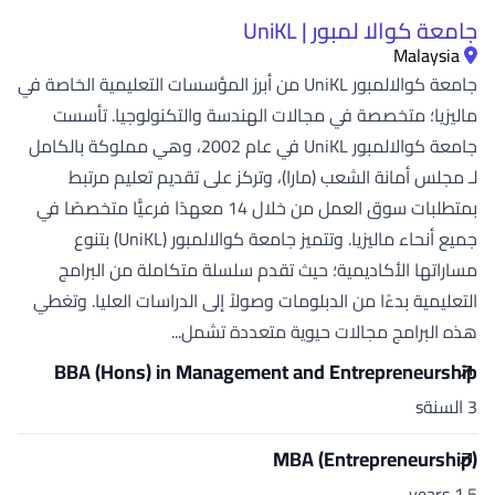
جامعة كوالا لمبور | UniKL
Malaysia
جامعة كوالالمبور UniKL من أبرز المؤسسات التعليمية الخاصة في
ماليزيا؛ متخصصة في مجالات الهندسة والتكنولوجيا. تأسست
جامعة كوالالمبور UniKL في عام 2002، وهي مملوكة بالكامل
لـ مجلس أمانة الشعب (مارا)، وتركز على تقديم تعليم مرتبط
بمتطلبات سوق العمل من خلال 14 معهدًا فرعيًّا متخصصًا في
جميع أنحاء ماليزيا. وتتميز جامعة كوالالمبور (UniKL) بتنوع
مساراتها الأكاديمية؛ حيث تقدم سلسلة متكاملة من البرامج
التعليمية بدءًا من الدبلومات وصولاً إلى الدراسات العليا. وتغطي
هذه البرامج مجالات حيوية متعددة تشمل...
BBA (Hons) in Management and Entrepreneurship
3 السنةs
MBA (Entrepreneurship)
1.5 years