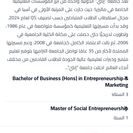
تُعد جامعة "إنتي" الدولية واحدة من أبرز المؤسسات التعليمية
الخاصة في ماليزيا؛ حيث حازت على المرتبة الأولى في آسيا في
مجال استقطاب الطلاب المتبادلين حسب تصنيف QS لعام 2024.
وقد بدأت مسيرتها التعليمية كمؤسسة متواضعة في عام 1986،
وتطورت تدريجيًّا حتى حصلت على مكانة الكلية الجامعية في
2006، ثم نالت الاعتماد الكامل كجامعة في 2008. وعبر مسيرتها
الممتدة لأكثر من 35 عامًا تواصل الجامعة التزامها بتوفير تعليم
متميز وخبرات تعليمية عالية الجودة للطلاب القادمين من مختلف
أنحاء العالم. احتلت جامعة "إنتي"...
Bachelor of Business (Hons) in Entrepreneurship &
Marketing
3 السنةs
Master of Social Entrepreneurship
1 السنة