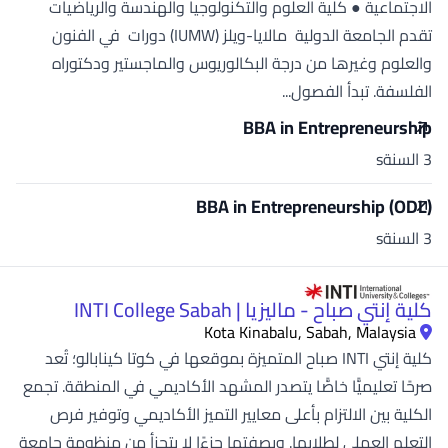
الاجتماعية ● كلية العلوم والتكنولوجيا والهندسة والرياضيات
تقدم الجامعة الدولية مالايا-ويلز (IUMW) دورات في الفنون
والعلوم وغيرها من درجة البكالوريوس والماجستير ودكتوراه
الفلسفة. تبدأ الفصول...
BBA in Entrepreneurship
3 السنةs
BBA in Entrepreneurship (ODL)
3 السنةs
كلية إنتي صباح - ماليزيا | INTI College Sabah
Kota Kinabalu, Sabah, Malaysia
كلية إنتي INTI صباح المتميزة بموقعها في كوتا كينابالو؛ تُعد
صرحًا تعليميًّا خاصًّا يتصدر المشهد الأكاديمي في المنطقة. تجمع
الكلية بين الالتزام بأعلى معايير التميز الأكاديمي وتوفير فرص
التعلم العملي لطلابها. وبصفتها جزءًا لا يتجزأ من منظومة جامعة