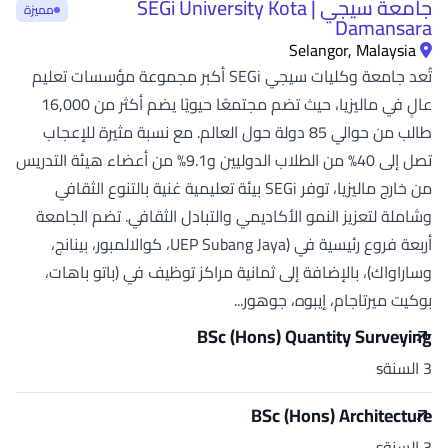
جامعة سيجي | SEGi University Kota
مميزة
Damansara
Selangor, Malaysia
تُعد جامعة وكليات سيجي SEGi أكبر مجموعة مؤسسات تعليم
عالٍ في ماليزيا، حيث تضم مجتمعًا حيويًا يضم أكثر من 16,000
طالب من حوالي 85 دولة حول العالم. مع نسبة مثيرة للإعجاب
تصل إلى 40% من الطلاب الدوليين و9.1% من أعضاء هيئة التدريس
من خارج ماليزيا، توفر SEGi بيئة تعليمية غنية بالتنوع الثقافي
وشاملة لتعزيز النمو الأكاديمي والتبادل الثقافي. تضم الجامعة
أربعة فروع رئيسية في (UEP Subang Jaya، كوالالمبور، بينانج،
وساراواك)، بالإضافة إلى ثمانية مراكز توظيف في (باتو باهات،
بوكيت ميرتاجام، إيبوه، جوهور...
BSc (Hons) Quantity Surveying
3 السنةs
BSc (Hons) Architecture
3 السنةs