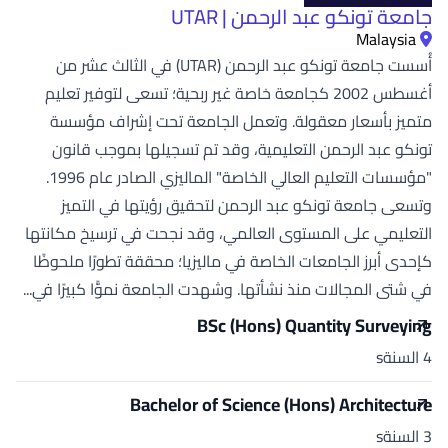
جامعة تونكو عبد الرحمن | UTAR
Malaysia
أُسست جامعة تونكو عبد الرحمن (UTAR) في الثالث عشر من
أغسطس 2002 كجامعة خاصة غير ربحية؛ تسعى لتوفير تعليم
متميز بأسعار معقولة. وتعمل الجامعة تحت إشراف مؤسسة
تونكو عبد الرحمن التعليمية، وقد تم تسجيلها بموجب قانون
"مؤسسات التعليم العالي الخاصة" الماليزي الصادر عام 1996.
وتسعى جامعة تونكو عبد الرحمن لتحقيق رؤيتها في التميز
التعليمي على المستوى العالمي، وقد نجحت في ترسيخ مكانتها
كإحدى أبرز الجامعات الخاصة في ماليزيا؛ محققة تطورًا ملحوظًا
في شتى المجالات منذ نشأتها. وشهدت الجامعة نموًّا كبيرًا في...
BSc (Hons) Quantity Surveying
4 السنةs
Bachelor of Science (Hons) Architecture
3 السنةs