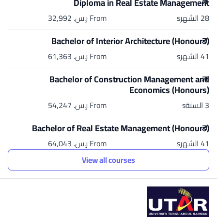
Diploma in Real Estate Management
28 الشهرs
From ر.س.‏ 32,992
Bachelor of Interior Architecture (Honours)
41 الشهرs
From ر.س.‏ 61,363
Bachelor of Construction Management and
Economics (Honours)
3 السنةs
From ر.س.‏ 54,247
Bachelor of Real Estate Management (Honours)
41 الشهرs
From ر.س.‏ 64,043
View all courses