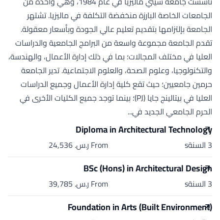
تأسست جامعة سيتي ماليزيا في عام 1984، وهي واحدة من
الجامعات الخاصة البارزة منخفضة التكلفة في ماليزيا. تشتهر
الجامعة بإلتزامها بتقديم تعليم عالي الجودة وبأسعار معقولة.
تقدم الجامعة مجموعة واسعة من البرامج الجامعية والدراسات
العليا في مختلف المجالات؛ بما في ذلك إدارة الأعمال، والهندسة،
والتكنولوجيا، وعلوم الصحة، والعلوم الاجتماعية. تدير الجامعة
حرمين جامعيين؛ حيث تقع كلية إدارة الأعمال وجميع الدراسات
العليا في بيتالينج جايا (PJ)؛ بينما توجد جميع الكليات الأخرى في
الحرم الجامعي الجديد في...
Diploma in Architectural Technology
3 السنةs
From ر.س.‏ 24,536
BSc (Hons) in Architectural Design
3 السنةs
From ر.س.‏ 39,785
Foundation in Arts (Built Environment)