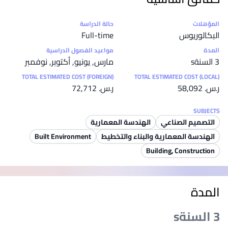
إحصائيات
المؤهلات
حالة الدراسة
البكالوريوس
Full-time
المدة
مواعيد الفصول الدراسية
3 السنةs
مارس, يونيو, أكتوبر, نوفمبر
TOTAL ESTIMATED COST (FOREIGN)
TOTAL ESTIMATED COST (LOCAL)
ر.س.‏ 58,092
ر.س.‏ 72,712
SUBJECTS
التصميم الصناعي
الهندسة المعمارية
الهندسة المعمارية والبناء والتخطيط
Built Environment
Building, Construction
المدة
3 السنةs