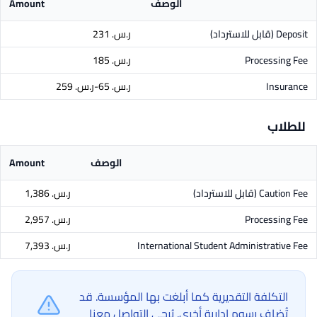
الوصف
Amount
Deposit
(قابل للاسترداد)
ر.س.‏ 231
Processing Fee
ر.س.‏ 185
Insurance
ر.س.‏ 65-ر.س.‏ 259
للطلاب
الوصف
Amount
Caution Fee
(قابل للاسترداد)
ر.س.‏ 1,386
Processing Fee
ر.س.‏ 2,957
International Student Administrative Fee
ر.س.‏ 7,393
التكلفة التقديرية كما أبلغت بها المؤسسة. قد
تُضاف رسوم إدارية أخرى. يُرجى التواصل معنا