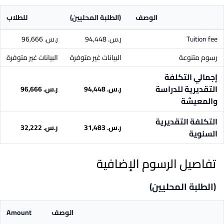
الوصف
(الطلبة المحليين)
للطلاب
Tuition fee
ر.س.‏ 94,448
ر.س.‏ 96,666
رسوم متنوعة
البيانات غير متوفرة
البيانات غير متوفرة
إجمالي التكلفة
التقديرية للدراسة
ر.س.‏ 94,448
ر.س.‏ 96,666
والمعيشة
التكلفة التقديرية
ر.س.‏ 31,483
ر.س.‏ 32,222
السنوية
تفاصيل الرسوم الإضافية
(الطلبة المحليين)
الوصف
Amount