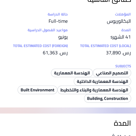
إحصائيات
المؤهلات
حالة الدراسة
البكالوريوس
Full-time
المدة
مواعيد الفصول الدراسية
41 الشهرs
يونيو
TOTAL ESTIMATED COST (FOREIGN)
TOTAL ESTIMATED COST (LOCAL)
ر.س.‏ 37,890
ر.س.‏ 61,363
SUBJECTS
التصميم الصناعي
الهندسة المعمارية
الهندسة المعمارية الداخلية
الهندسة المعمارية والبناء والتخطيط
Built Environment
Building, Construction
المدة