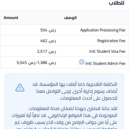
للطلاب
الوصف
Amount
Application Processing Fee
ر.س.‏ 554
Registration Fee
ر.س.‏ 462
Intl. Student Visa Fee
ر.س.‏ 2,517
ر.س.‏ 1,386-ر.س.‏ 5,545
Intl. Student Admin Fee
التكلفة التقديرية كما أبلغت بها المؤسسة. قد
تُضاف رسوم إدارية أخرى. يُرجى التواصل معنا
للحصول على أحدث المعلومات.
لقد بذلنا قصارى جهدنا لضمان صحة المعلومات
الموجودة في هذا الموقع الإلكتروني. قد تطرأ أية تغييرات
على أيا من جوانب البرامج من وقت لآخر بسبب ظروف غير