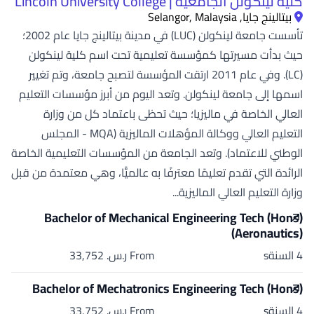
كلية لينكولن الجامعية | Lincoln University College
بيتالينج جايا, Selangor, Malaysia
تأسست جامعة لينكولن (LUC) في مدينة بيتالينج جايا عام 2002؛
حيث بدأت مسيرتها كمؤسسة تعليمية تحت اسم كلية لينكولن
(LC). وفي عام 2011 ارتقت المؤسسة لتصبح جامعة، وتم تغيير
اسمها إلى جامعة لينكولن. وتعد اليوم من أبرز مؤسسات التعليم
العالي الخاصة في ماليزيا؛ حيث تحظى باعتماد كل من وزارة
التعليم العالي ووكالة المؤهلات الماليزية (MQA - المجلس
الوطني للاعتماد). وتعد الجامعة من المؤسسات التعليمية الخاصة
الرائدة التي تقدم تعليمًا معترفًا به عالميًّا، وهي معتمدة من قبل
وزارة التعليم العالي الماليزية...
Bachelor of Mechanical Engineering Tech (Hons)
(Aeronautics)
4 السنةs
From ر.س.‏ 33,752
Bachelor of Mechatronics Engineering Tech (Hons)
4 السنةs
From ر.س.‏ 33,752