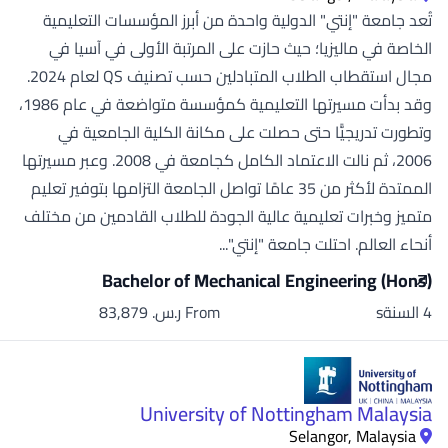
تُعد جامعة "إنتي" الدولية واحدة من أبرز المؤسسات التعليمية
الخاصة في ماليزيا؛ حيث حازت على المرتبة الأولى في آسيا في
مجال استقطاب الطلاب المتبادلين حسب تصنيف QS لعام 2024.
وقد بدأت مسيرتها التعليمية كمؤسسة متواضعة في عام 1986،
وتطورت تدريجيًّا حتى حصلت على مكانة الكلية الجامعية في
2006، ثم نالت الاعتماد الكامل كجامعة في 2008. وعبر مسيرتها
الممتدة لأكثر من 35 عامًا تواصل الجامعة التزامها بتوفير تعليم
متميز وخبرات تعليمية عالية الجودة للطلاب القادمين من مختلف
أنحاء العالم. احتلت جامعة "إنتي"...
Bachelor of Mechanical Engineering (Hons)
4 السنةs
From ر.س.‏ 83,879
University of Nottingham Malaysia
Selangor, Malaysia