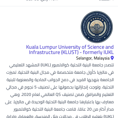
Kuala Lumpur University of Science and
Infrastructure (KLUST) - formerly IUKL
Selangor, Malaysia
تتصدر جامعة البنية التحتية كوالالمبور (IUKL) المشهد التعليمي
في ماليزيا كأول جامعة متخصصة في مجال البنية التحتية. تميزت
الجامعة بنهجها الفريد في دمج الجوانب المادية والمعنوية للبنية
التحتية، وتوجت إنجازاتها بحصولها على تصنيف 5 نجوم في مجالي
التعليم والمرافق ضمن تصنيف QS العالمي لعام 2020. وهي
معترف بها باعتبارها جامعة البنية التحتية الوحيدة في ماليزيا. على
مدار أكثر من 20 عامًا، قامت جامعة البنية التحتية كوالالمبور
(IUKL) بتعليم الطلاب في مجالات مثل الهندسة، والعمارة، وإدارة