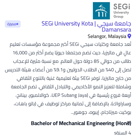
جامعة سيجي | SEGi University Kota
مميزة
Damansara
Selangor, Malaysia
تُعد جامعة وكليات سيجي SEGi أكبر مجموعة مؤسسات تعليم
عالٍ في ماليزيا، حيث تضم مجتمعًا حيويًا يضم أكثر من 16,000
طالب من حوالي 85 دولة حول العالم. مع نسبة مثيرة للإعجاب
تصل إلى 40% من الطلاب الدوليين و9.1% من أعضاء هيئة التدريس
من خارج ماليزيا، توفر SEGi بيئة تعليمية غنية بالتنوع الثقافي
وشاملة لتعزيز النمو الأكاديمي والتبادل الثقافي. تضم الجامعة
أربعة فروع رئيسية في (UEP Subang Jaya، كوالالمبور، بينانج،
وساراواك)، بالإضافة إلى ثمانية مراكز توظيف في (باتو باهات،
بوكيت ميرتاجام، إيبوه، جوهور...
Bachelor of Mechanical Engineering (Hons)
4 السنةs