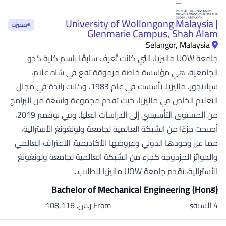
University of Wollongong Malaysia |
مميزة
Glenmarie Campus, Shah Alam
Selangor, Malaysia
جامعة UOW ماليزيا، التي كانت تُعرف سابقًا باسم كلية كدو
الجامعية، هي مؤسسة خاصة مرموقة تقع في شاه علام،
سيلانجور، ماليزيا. تأسست في عام 1983، وكانت رائدة في مجال
التعليم الخاص في ماليزيا، حيث تقدم مجموعة واسعة من البرامج
من المستوى التأسيسي إلى الدراسات العليا. وفي نوفمبر 2019،
أصبحت جزءًا من الشبكة العالمية لجامعة ولونغونغ الأسترالية،
مما عزز وجودها الدولي وعروضها الأكاديمية. الاعتراف العالمي
والجوائز المزدوجة كجزء من الشبكة العالمية لجامعة ولونغونغ
الأسترالية، تقدم جامعة UOW ماليزيا للطلاب...
Bachelor of Mechanical Engineering (Hons)
4 السنةs
From ر.س.‏ 108,116