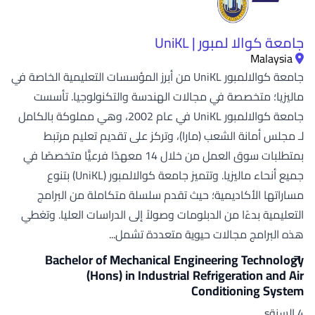
جامعة كوالا لمبور | UniKL
Malaysia
جامعة كوالالمبور UniKL من أبرز المؤسسات التعليمية الخاصة في
ماليزيا؛ متخصصة في مجالات الهندسة والتكنولوجيا. تأسست
جامعة كوالالمبور UniKL في عام 2002، وهي مملوكة بالكامل
لـ مجلس أمانة الشعب (مارا)، وتركز على تقديم تعليم مرتبط
بمتطلبات سوق العمل من خلال 14 معهدًا فرعيًّا متخصصًا في
جميع أنحاء ماليزيا. وتتميز جامعة كوالالمبور (UniKL) بتنوع
مساراتها الأكاديمية؛ حيث تقدم سلسلة متكاملة من البرامج
التعليمية بدءًا من الدبلومات وصولاً إلى الدراسات العليا. وتغطي
هذه البرامج مجالات حيوية متعددة تشمل...
Bachelor of Mechanical Engineering Technology
(Hons) in Industrial Refrigeration and Air
Conditioning System
4 السنةs