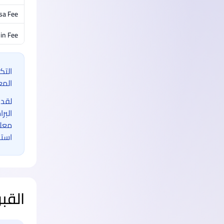
isa Fee
in Fee
التك
المع
لقد 
البر
معلو
استخ
القب