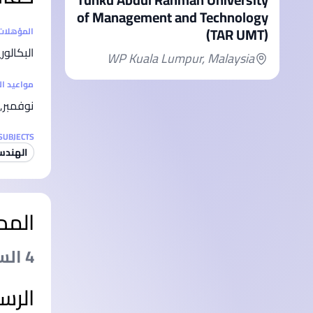
of Management and Technology
(TAR UMT)
إحصائيا
المؤهلات
البكالو
WP Kuala Lumpur, Malaysia
مواعيد ا
نوفمبر, 
SUBJECTS
الهندس
المد
4 السنةs
الرس