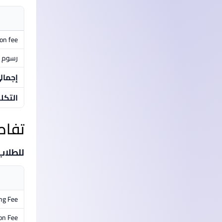
ion fee
رسوم م
إجمال
التكل
تفاص
للطلاب
ng Fee
on Fee