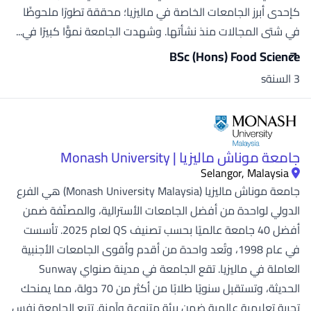
كإحدى أبرز الجامعات الخاصة في ماليزيا؛ محققة تطورًا ملحوظًا
في شتى المجالات منذ نشأتها. وشهدت الجامعة نموًّا كبيرًا في...
BSc (Hons) Food Science
3 السنةs
جامعة موناش ماليزيا | Monash University
Selangor, Malaysia
جامعة موناش ماليزيا (Monash University Malaysia) هي الفرع
الدولي لواحدة من أفضل الجامعات الأسترالية، والمصنّفة ضمن
أفضل 40 جامعة عالميًا بحسب تصنيف QS لعام 2025. تأسست
في عام 1998، وتُعد واحدة من أقدم وأقوى الجامعات الأجنبية
العاملة في ماليزيا. تقع الجامعة في مدينة صنواي Sunway
الحديثة، وتستقبل سنويًا طلابًا من أكثر من 70 دولة، مما يمنحك
تجربة تعليمية عالمية ضمن بيئة متنوعة وآمنة. تتبع الجامعة نفس