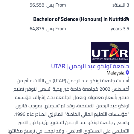
3 السنةs
From ر.س.‏ 56,558
Bachelor of Science (Honours) in Nutrition
3.5 years
From ر.س.‏ 64,875
جامعة تونكو عبد الرحمن | UTAR
Malaysia
أُسست جامعة تونكو عبد الرحمن (UTAR) في الثالث عشر من
أغسطس 2002 كجامعة خاصة غير ربحية؛ تسعى لتوفير تعليم
متميز بأسعار معقولة. وتعمل الجامعة تحت إشراف مؤسسة
تونكو عبد الرحمن التعليمية، وقد تم تسجيلها بموجب قانون
"مؤسسات التعليم العالي الخاصة" الماليزي الصادر عام 1996.
وتسعى جامعة تونكو عبد الرحمن لتحقيق رؤيتها في التميز
التعليمي على المستوى العالمي، وقد نجحت في ترسيخ مكانتها