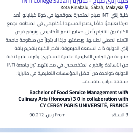
كلية إنتي صباح - ماليزيا | INTI College Sabah
Kota Kinabalu, Sabah, Malaysia
كلية إنتي INTI صباح المتميزة بموقعها في كوتا كينابالو؛ تُعد
صرحًا تعليميًّا خاصًّا يتصدر المشهد الأكاديمي في المنطقة. تجمع
الكلية بين الالتزام بأعلى معايير التميز الأكاديمي وتوفير فرص
التعلم العملي لطلابها. وبصفتها جزءًا لا يتجزأ من منظومة جامعة
إنتي الدولية ذات السمعة المرموقة؛ تفخر الكلية بتقديم باقة
متنوعة من البرامج التعليمية عالمية المستوى؛ يشرف عليها نخبة
من الأساتذة والخبراء المتخصصين في مجالاتهم. تبرز جامعة INTI
الدولية كواحدة من أفضل المؤسسات التعليمية في ماليزيا؛
محققة مراتب متقدمة...
Bachelor of Food Service Management with
Culinary Arts (Honours) 3 0 in collaboration with
CY CERGY PARIS UNIVERSITÉ, FRANCE
3 السنةs
From ر.س.‏ 90,212