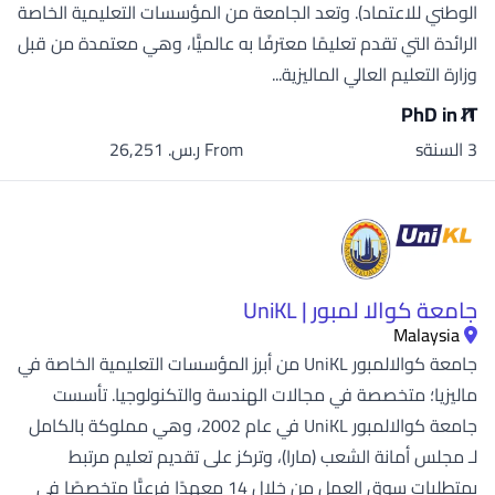
الوطني للاعتماد). وتعد الجامعة من المؤسسات التعليمية الخاصة
الرائدة التي تقدم تعليمًا معترفًا به عالميًّا، وهي معتمدة من قبل
وزارة التعليم العالي الماليزية...
PhD in IT
3 السنةs
From ر.س.‏ 26,251
جامعة كوالا لمبور | UniKL
Malaysia
جامعة كوالالمبور UniKL من أبرز المؤسسات التعليمية الخاصة في
ماليزيا؛ متخصصة في مجالات الهندسة والتكنولوجيا. تأسست
جامعة كوالالمبور UniKL في عام 2002، وهي مملوكة بالكامل
لـ مجلس أمانة الشعب (مارا)، وتركز على تقديم تعليم مرتبط
بمتطلبات سوق العمل من خلال 14 معهدًا فرعيًّا متخصصًا في