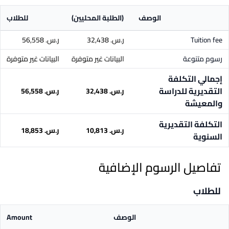
الوصف
(الطلبة المحليين)
للطلاب
Tuition fee
ر.س.‏ 32,438
ر.س.‏ 56,558
رسوم متنوعة
البيانات غير متوفرة
البيانات غير متوفرة
إجمالي التكلفة
التقديرية للدراسة
ر.س.‏ 32,438
ر.س.‏ 56,558
والمعيشة
التكلفة التقديرية
ر.س.‏ 10,813
ر.س.‏ 18,853
السنوية
تفاصيل الرسوم الإضافية
للطلاب
الوصف
Amount