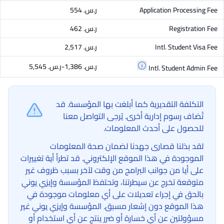
Application Processing Fee
ر.س.‏ 554
Registration Fee
ر.س.‏ 462
Intl. Student Visa Fee
ر.س.‏ 2,517
ر.س.‏ 1,386-ر.س.‏ 5,545
Intl. Student Admin Fee
التكلفة التقديرية كما أبلغت بها المؤسسة. قد
تُضاف رسوم إدارية أخرى. يُرجى التواصل معنا
للحصول على أحدث المعلومات.
لقد بذلنا قصارى جهدنا لضمان صحة المعلومات
الموجودة في هذا الموقع الإلكتروني. قد تطرأ أية تغييرات
على أيا من جوانب البرامج من وقت لآخر بسبب ظروف غير
متوقعة تخرج عن سيطرتنا، وتحتفظ المؤسسة وإيزي يوني
بالحق في إجراء تعديلات على أي معلومات موجودة في
هذا الموقع دون إشعار مسبق. المؤسسة وإيزي يوني غير
مسؤولتين عن أي خسارة أو ضرر ينتج عن أي استخدام أو