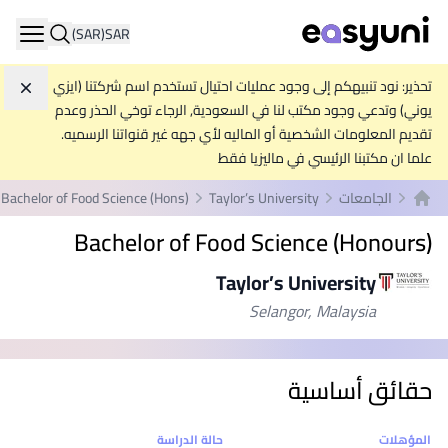
(SAR)
SAR
ation
تحذير: نود تنبيهكم إلى وجود عمليات احتيال تستخدم اسم شركتنا (ايزي
تجاه
يوني) وتدعي وجود مكتب لنا في السعودية, الرجاء توخي الحذر وعدم
تقديم المعلومات الشخصية أو الماليه لأي جهه غير قنواتنا الرسميه.
علما ان مكتبنا الرئيسي في ماليزيا فقط
الجامعات
Taylor’s University
Bachelor of Food Science (Hons)
الصفحة الرئيسية
Bachelor of Food Science (Honours)
Taylor’s University
Selangor, Malaysia
حقائق أساسية
إحصائيات
المؤهلات
حالة الدراسة