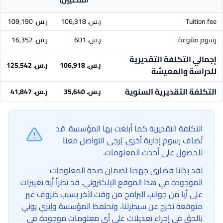
المحليين)
Tuition fee
ر.س.‏ 106,318
ر.س.‏ 109,190
رسوم متنوعة
ر.س.‏ 601
ر.س.‏ 16,352
إجمالي التكلفة التقديرية
ر.س.‏ 106,918
ر.س.‏ 125,542
للدراسة والمعيشة
التكلفة التقديرية السنوية
ر.س.‏ 35,640
ر.س.‏ 41,847
التكلفة التقديرية كما أبلغت بها المؤسسة. قد
تُضاف رسوم إدارية أخرى. يُرجى التواصل معنا
للحصول على أحدث المعلومات.
لقد بذلنا قصارى جهدنا لضمان صحة المعلومات
الموجودة في هذا الموقع الإلكتروني. قد تطرأ أية تغييرات
على أيا من جوانب البرامج من وقت لآخر بسبب ظروف غير
متوقعة تخرج عن سيطرتنا، وتحتفظ المؤسسة وإيزي يوني
بالحق في إجراء تعديلات على أي معلومات موجودة في