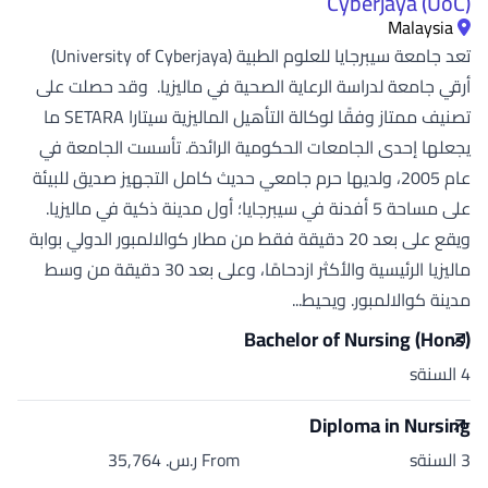
Cyberjaya (UoC)
Malaysia
تعد جامعة سيبرجايا للعلوم الطبية (University of Cyberjaya)
أرقي جامعة لدراسة الرعاية الصحية في ماليزيا. وقد حصلت على
تصنيف ممتاز وفقًا لوكالة التأهيل الماليزية سيتارا SETARA ما
يجعلها إحدى الجامعات الحكومية الرائدة. تأسست الجامعة في
عام 2005، ولديها حرم جامعي حديث كامل التجهيز صديق للبيئة
على مساحة 5 أفدنة في سيبرجايا؛ أول مدينة ذكية في ماليزيا.
ويقع على بعد 20 دقيقة فقط من مطار كوالالمبور الدولي بوابة
ماليزيا الرئيسية والأكثر ازدحامًا، وعلى بعد 30 دقيقة من وسط
مدينة كوالالمبور. ويحيط...
Bachelor of Nursing (Hons)
4 السنةs
Diploma in Nursing
3 السنةs
From ر.س.‏ 35,764