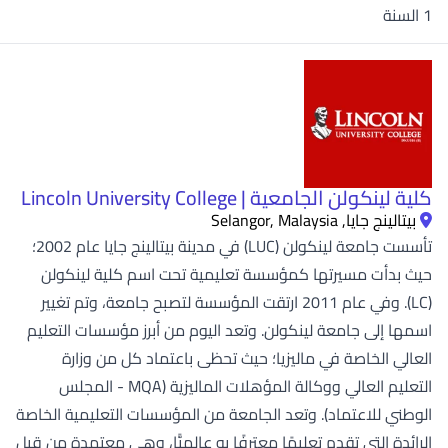
1 السنة
كلية لينكولن الجامعية | Lincoln University College
بيتالينج جايا, Selangor, Malaysia
تأسست جامعة لينكولن (LUC) في مدينة بيتالينج جايا عام 2002؛
حيث بدأت مسيرتها كمؤسسة تعليمية تحت اسم كلية لينكولن
(LC). وفي عام 2011 ارتقت المؤسسة لتصبح جامعة، وتم تغيير
اسمها إلى جامعة لينكولن. وتعد اليوم من أبرز مؤسسات التعليم
العالي الخاصة في ماليزيا؛ حيث تحظى باعتماد كل من وزارة
التعليم العالي ووكالة المؤهلات الماليزية (MQA - المجلس
الوطني للاعتماد). وتعد الجامعة من المؤسسات التعليمية الخاصة
الرائدة التي تقدم تعليمًا معترفًا به عالميًّا، وهي معتمدة من قبل