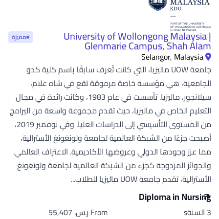
University of Wollongong Malaysia |
مميزة
Glenmarie Campus, Shah Alam
Selangor, Malaysia
جامعة UOW ماليزيا، التي كانت تُعرف سابقًا باسم كلية كدو
الجامعية، هي مؤسسة خاصة مرموقة تقع في شاه علام،
سيلانجور، ماليزيا. تأسست في عام 1983، وكانت رائدة في مجال
التعليم الخاص في ماليزيا، حيث تقدم مجموعة واسعة من البرامج
من المستوى التأسيسي إلى الدراسات العليا. وفي نوفمبر 2019،
أصبحت جزءًا من الشبكة العالمية لجامعة ولونغونغ الأسترالية،
مما عزز وجودها الدولي وعروضها الأكاديمية. الاعتراف العالمي
والجوائز المزدوجة كجزء من الشبكة العالمية لجامعة ولونغونغ
الأسترالية، تقدم جامعة UOW ماليزيا للطلاب...
Diploma in Nursing
3 السنةs
From ر.س.‏ 55,407