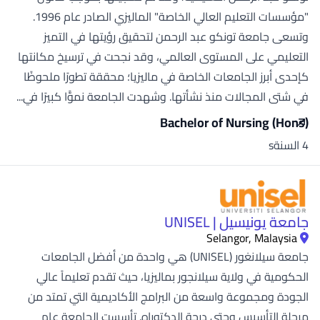
"مؤسسات التعليم العالي الخاصة" الماليزي الصادر عام 1996.
وتسعى جامعة تونكو عبد الرحمن لتحقيق رؤيتها في التميز
التعليمي على المستوى العالمي، وقد نجحت في ترسيخ مكانتها
كإحدى أبرز الجامعات الخاصة في ماليزيا؛ محققة تطورًا ملحوظًا
في شتى المجالات منذ نشأتها. وشهدت الجامعة نموًّا كبيرًا في...
Bachelor of Nursing (Hons)
4 السنةs
جامعة يونيسيل | UNISEL
Selangor, Malaysia
جامعة سيلانغور (UNISEL) هي واحدة من أفضل الجامعات
الحكومية في ولاية سيلانجور بماليزيا، حيث تقدم تعليماً عالي
الجودة ومجموعة واسعة من البرامج الأكاديمية التي تمتد من
مرحلة التأسيس وحتى درجة الدكتوراه. تأسست الجامعة عام