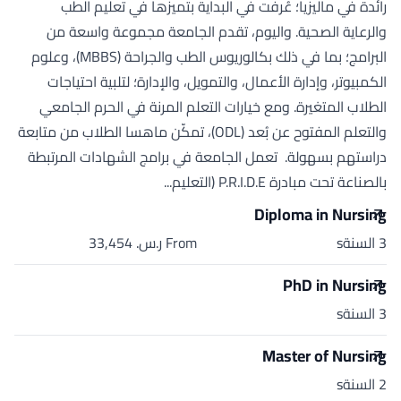
رائدة في ماليزيا؛ عُرفت في البداية بتميزها في تعليم الطب
والرعاية الصحية. واليوم، تقدم الجامعة مجموعة واسعة من
البرامج؛ بما في ذلك بكالوريوس الطب والجراحة (MBBS)، وعلوم
الكمبيوتر، وإدارة الأعمال، والتمويل، والإدارة؛ لتلبية احتياجات
الطلاب المتغيرة. ومع خيارات التعلم المرنة في الحرم الجامعي
والتعلم المفتوح عن بُعد (ODL)، تمكّن ماهسا الطلاب من متابعة
دراستهم بسهولة. تعمل الجامعة في برامج الشهادات المرتبطة
بالصناعة تحت مبادرة P.R.I.D.E (التعليم...
Diploma in Nursing
3 السنةs
From ر.س.‏ 33,454
PhD in Nursing
3 السنةs
Master of Nursing
2 السنةs