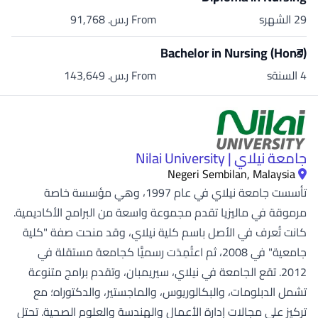
29 الشهرs
From ر.س.‏ 91,768
Bachelor in Nursing (Hons)
4 السنةs
From ر.س.‏ 143,649
جامعة نيلاي | Nilai University
Negeri Sembilan, Malaysia
تأسست جامعة نيلاي في عام 1997، وهي مؤسسة خاصة
مرموقة في ماليزيا تقدم مجموعة واسعة من البرامج الأكاديمية.
كانت تُعرف في الأصل باسم كلية نيلاي، وقد منحت صفة "كلية
جامعية" في 2008، ثم اعتُمِدَت رسميًّا كجامعة مستقلة في
2012. تقع الجامعة في نيلاي، سيريمبان، وتقدم برامج متنوعة
تشمل الدبلومات، والبكالوريوس، والماجستير، والدكتوراه؛ مع
تركيز على مجالات إدارة الأعمال والهندسة والعلوم الصحية. تحتل