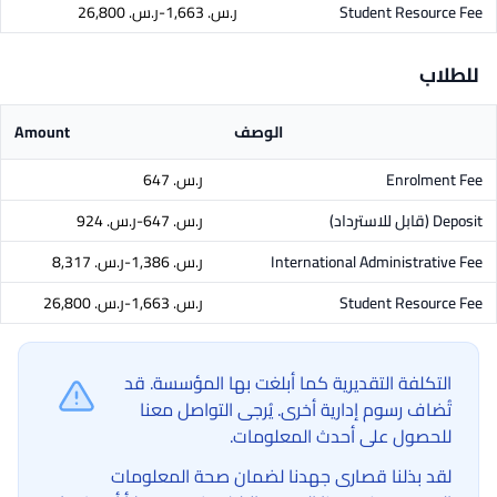
Student Resource Fee
ر.س.‏ 1,663-ر.س.‏ 26,800
للطلاب
الوصف
Amount
Enrolment Fee
ر.س.‏ 647
Deposit
(قابل للاسترداد)
ر.س.‏ 647-ر.س.‏ 924
International Administrative Fee
ر.س.‏ 1,386-ر.س.‏ 8,317
Student Resource Fee
ر.س.‏ 1,663-ر.س.‏ 26,800
التكلفة التقديرية كما أبلغت بها المؤسسة. قد
تُضاف رسوم إدارية أخرى. يُرجى التواصل معنا
للحصول على أحدث المعلومات.
لقد بذلنا قصارى جهدنا لضمان صحة المعلومات