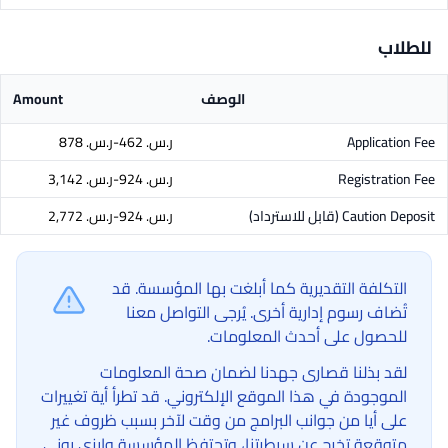
للطلاب
الوصف
Amount
Application Fee
ر.س.‏ 462-ر.س.‏ 878
Registration Fee
ر.س.‏ 924-ر.س.‏ 3,142
Caution Deposit
(قابل للاسترداد)
ر.س.‏ 924-ر.س.‏ 2,772
التكلفة التقديرية كما أبلغت بها المؤسسة. قد
تُضاف رسوم إدارية أخرى. يُرجى التواصل معنا
للحصول على أحدث المعلومات.
لقد بذلنا قصارى جهدنا لضمان صحة المعلومات
الموجودة في هذا الموقع الإلكتروني. قد تطرأ أية تغييرات
على أيا من جوانب البرامج من وقت لآخر بسبب ظروف غير
متوقعة تخرج عن سيطرتنا، وتحتفظ المؤسسة وإيزي يوني