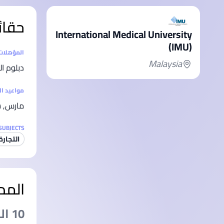
حقائ
International Medical University
(IMU)
إحصائيا
المؤهلات
Malaysia
دبلوم ال
مواعيد ا
مارس, س
SUBJECTS
التجارة
المد
10 الشهرs