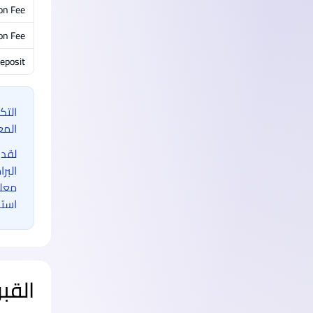
ion Fee
on Fee
eposit
التك
المع
لقد 
البر
معلو
استخ
القب