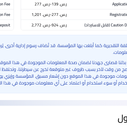
Applicat
ر.س.‏ 139-ر.س.‏ 277
ion Fee
Registrati
ر.س.‏ 277-ر.س.‏ 1,201
on Fee
Caution D
(قابل للاسترداد)
ر.س.‏ 924-ر.س.‏ 2,772
eposit
لفة التقديرية كما أبلغت بها المؤسسة. قد تُضاف رسوم إدارية أخرى. ي
لومات.
بذلنا قصارى جهدنا لضمان صحة المعلومات الموجودة في هذا الموقع الإ
امج من وقت لآخر بسبب ظروف غير متوقعة تخرج عن سيطرتنا، وتحتفظ ا
مات موجودة في هذا الموقع دون إشعار مسبق. المؤسسة وإيزي يوني 
دام أو سوء استخدام أو اعتماد على أي معلومات موجودة في هذا ال
ول