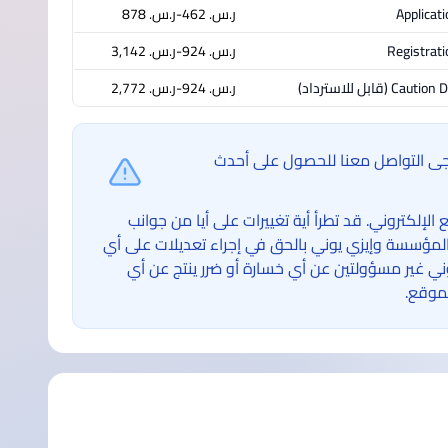
Applicat
ر.س.‏ 462-ر.س.‏ 878
Registrati
ر.س.‏ 924-ر.س.‏ 3,142
Caution D
(قابل للاسترداد)
ر.س.‏ 924-ر.س.‏ 2,772
ُرجى التواصل معنا للحصول على أحدث
لكتروني. قد تطرأ أية تغييرات على أيا من جوانب
لمؤسسة وإيزي يوني بالحق في إجراء تعديلات على أي
غير مسؤولتين عن أي خسارة أو ضرر ينتج عن أي
موقع.