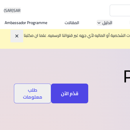
(SAR)
SAR
الدليل
المقالات
Ambassador Programme
Asia 
الشخصية أو الماليه لأي جهه غير قنواتنا الرسميه. علما ان مكتبنا
تجاهل
W
Mala
طلب
قدّم الآن
معلومات
MBA by