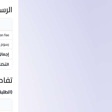
الرس
ion fee
رسوم م
إجمال
التكل
تفاص
(الطلبة