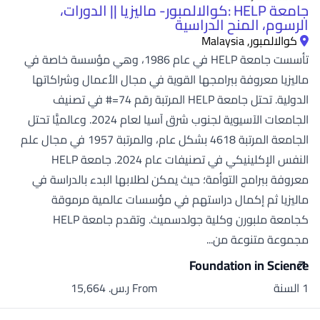
جامعة HELP :كوالالمبور- ماليزيا || الدورات،
الرسوم، المنح الدراسية
كوالالمبور, Malaysia
تأسست جامعة HELP في عام 1986، وهي مؤسسة خاصة في
ماليزيا معروفة ببرامجها القوية في مجال الأعمال وشراكاتها
الدولية. تحتل جامعة HELP المرتبة رقم 74=# في تصنيف
الجامعات الآسيوية لجنوب شرق آسيا لعام 2024. وعالميًّا تحتل
الجامعة المرتبة 4618 بشكل عام، والمرتبة 1957 في مجال علم
النفس الإكلينيكي في تصنيفات عام 2024. جامعة HELP
معروفة ببرامج التوأمة؛ حيث يمكن لطلابها البدء بالدراسة في
ماليزيا ثم إكمال دراستهم في مؤسسات عالمية مرموقة
كجامعة ملبورن وكلية جولدسميث. وتقدم جامعة HELP
مجموعة متنوعة من...
Foundation in Science
1 السنة
From ر.س.‏ 15,664