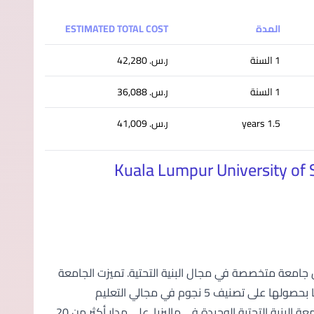
المدة
ESTIMATED TOTAL COST
1 السنة
ر.س.‏ 42,280
1 السنة
ر.س.‏ 36,088
1.5 years
ر.س.‏ 41,009
Kuala Lumpur University of S
هد التعليمي في ماليزيا كأول جامعة متخصصة في مجال البنية التحتية. تميزت الجامعة
بنهجها الفريد في دمج الجوانب المادية والمعنوية للبنية التحتية، وتوجت إنجازاتها بحصولها على تصنيف 5 نجوم في مجالي التعليم
والمرافق ضمن تصنيف QS العالمي لعام 2020. وهي معترف بها باعتبارها جامعة البنية التحتية الوحيدة في ماليزيا. على مدار أكثر من 20