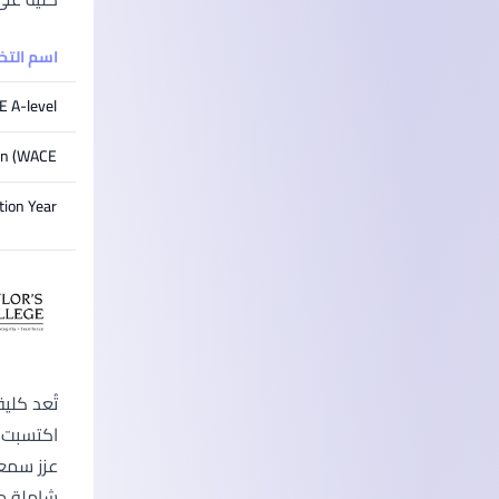
اسم الت
 A-level
on (WACE)
ion Year
تُعد كلي
اكتسبت م
عزز سمعت
شاملة من