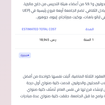
حوالي 85 دولة حول العالم. مع نسبة مثيرة للإعجاب تصل إلى 40% من الطلاب الدوليين و9.1% من أعضاء هيئة التدريس من خارج ماليزيا،
توفر SEGi بيئة تعليمية غنية بالتنوع الثقافي وشاملة لتعزيز النمو الأكاديمي والتبادل الثقافي. تضم الجامعة أربعة فروع رئيسية في (UEP
المدة
ESTIMATED TOTAL COST
1 السنة
ر.س.‏ 18,945
مميزة
العقود الثلاثة الماضية، أثبتت نفسها كواحدة من أفضل
لاب المحليين والدوليين. قدمت كلية صنواي أول درجة
م 1994 وتعاونت مع جامعة موناش لإنشاء فرع لها في نفس العام. تُصنّف كلية صنواي
ة برامج ما قبل الجامعة. حققت كلية صنواي عدة مبادرات