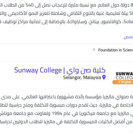
SEGi University Kota Damansara
ي (باتو باهات، بوكيت ميرتاجام، إيبوه، جوهور...
Management and Science University (MSU)
خصص
Foundation in Scie
كلية صن واي | Sunway College
Selangor, Malaysia
لية صنواي ماليزيا مؤسسة رائدة مشهورة باعترافها العالمي. على مدى 
الخاصة في ماليزيا، حيث تقدم دورات ميسورة التكلفة ومنح دراسية للط
توأمة في ماليزيا مع جامعة فيكتوريا في عا
ن أفضل الكليات الميسورة التكلفة في ماليزيا للطلاب الدوليين لدراس