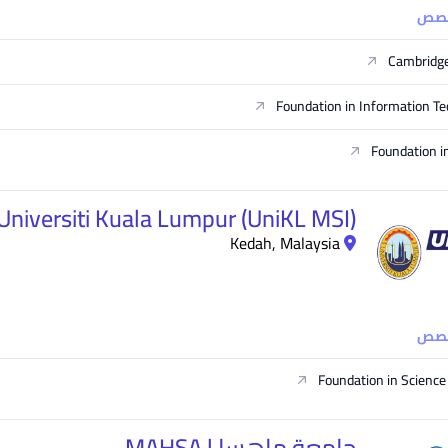
خصص
Cambridge
Foundation in Information T
Foundation i
Universiti Kuala Lumpur (UniKL MSI)
Kedah, Malaysia
خصص
Foundation in Science
جامعة ماهسا | MAHSA