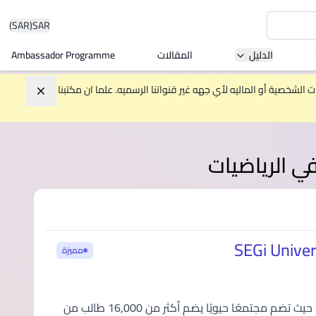
(SAR)
SAR
الدليل
المقالات
Ambassador Programme
Asia 
الشخصية أو الماليه لأي جهه غير قنواتنا الرسميه. علما ان مكتبنا
تجاهل
W
في الرياضيات
Mala
مميزة
MBA by
تُعد جامعة وكليات سيجي SEGi أكبر مجموعة مؤسسات تعليم عالٍ في ماليزيا، حيث تضم مجتمعًا حيويًا يضم أكثر من 16,000 طالب من