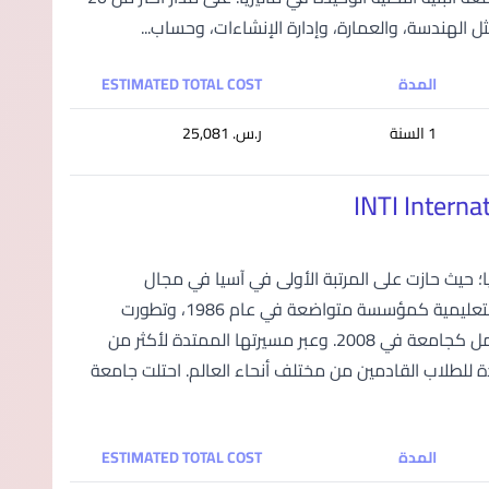
المدة
ESTIMATED TOTAL COST
1 السنة
ر.س.‏ 25,081
ا؛ حيث حازت على المرتبة الأولى في آسيا في مجال
استقطاب الطلاب المتبادلين حسب تصنيف QS لعام 2024. وقد بدأت مسيرتها التعليمية كمؤسسة متواضعة في عام 1986، وتطورت
تدريجيًّا حتى حصلت على مكانة الكلية الجامعية في 2006، ثم نالت الاعتماد الكامل كجامعة في 2008. وعبر مسيرتها الممتدة لأكثر من
جودة للطلاب القادمين من مختلف أنحاء العالم. احتلت جامعة
المدة
ESTIMATED TOTAL COST