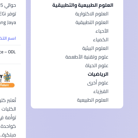
العلوم الطبيعية والتطبيقية
العلوم الاكتوارية
Subang Jaya، كوالالمبور، بينانج، وساراواك)، بالإضافة إلى ثمانية مراكز توظيف ف
العلوم التطبيقية
الأحياء
اسم الت
الكمياء
العلوم البيئية
nce – ODL
علوم وتقنية الأطعمة
علوم الحياة
الرياضيات
علوم أخرى
الفيزياء
العلوم الطبيعية
تُعتبر ك
الكليات 
كواحدة م
مبتكرة...