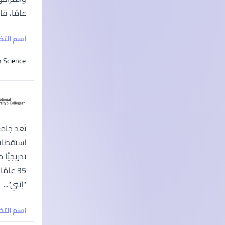
عامًا، قامت جامعة البني
اسم الت
n Science
تُعد جام
35 عام
"إنتي"...
اسم الت