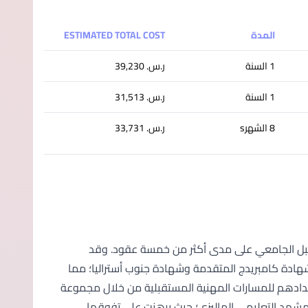
المدة
ESTIMATED TOTAL COST
1 السنة
ر.س.‏ 39,230
1 السنة
ر.س.‏ 31,513
8 الشهرs
ر.س.‏ 33,731
م قبل الجامعي على مدى أكثر من خمسة عقود. وقد
هادة كامبريدج المتقدمة وشهادة جنوب أستراليا؛ مما
 وإعدادهم للمسارات المهنية المستقبلية من خلال مجموعة
المشهد التعليمي الماليزي؛ حيث برهنت على تفوقها