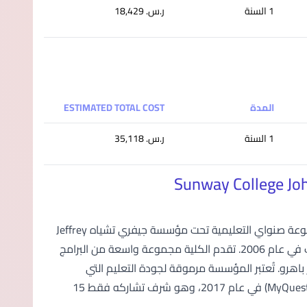
1 السنة
ر.س.‏ 18,429
المدة
ESTIMATED TOTAL COST
1 السنة
ر.س.‏ 35,118
كلية صنواي جوهور باهرو، الواقعة في تامان ماونت أوستن، هي جزء من مجموعة صنواي التعليمية تحت مؤسسة جيفري تشياه Jeffrey
Cheah Foundation. تأسست في عام 2004 وانتقلت إلى حرمها الجامعي الحديث في عام 2006. تقدم الكلية مجموعة واسعة من البرامج
هرو. تُعتبر المؤسسة مرموقة لجودة التعليم التي
تقدمها، حيث حصلت على تصنيف ست نجوم في نظام التقييم الماليزي للجودة (MyQuest) في عام 2017، وهو شرف تشاركه فقط 15