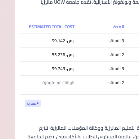
الأكاديمية. الاعتراف العالمي والجوائز المزدوجة كجزء من الشبكة العالمية لجامعة ولونغونغ الأسترالية، تقدم جامعة UOW ماليزيا
المدة
ESTIMATED TOTAL COST
3 السنةs
ر.س.‏ 99,142
2 السنةs
ر.س.‏ 55,236
3 السنةs
ر.س.‏ 99,743
2 السنةs
البيانات غير متوفرة
مميزة
تعليم الماليزية ووكالة المؤهلات الماليزية. تلتزم
رافق عالمية المستوى للطلاب والأكاديميين. تضم الجامعة