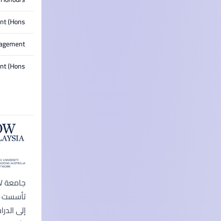
t (Hons)
nagement
nt (Hons)