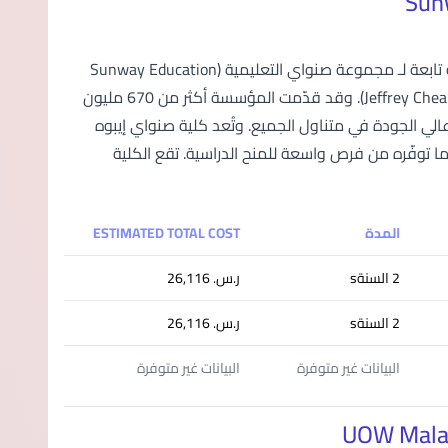
تُعد كلية صنواي إيبوه (Sunway College Ipoh) مؤسسة تعليمية خاصة مرموقة تابعة لـ مجموعة صنواي التعليمية (Sunway Education
Group – SEG)، والتي تشرف عليها مؤسسة جيفري تشياه (Jeffrey Cheah Foundation – JCF). وقد قدّمت المؤسسة أكثر من 670 مليون
الي الجودة في متناول الجميع. وتُعد كلية صنواي إيبوه
ا توفّره من فرص واسعة للمنح الدراسية. تقع الكلية
المدة
ESTIMATED TOTAL COST
2 السنةs
ر.س.‏ 26,116
2 السنةs
ر.س.‏ 26,116
البيانات غير متوفرة
البيانات غير متوفرة
UOW Malay