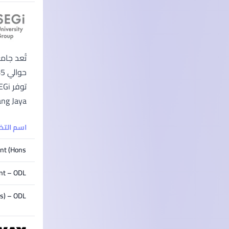
Subang Jaya، كوالالمبور، بينانج، وساراواك)، بالإضافة إلى ثمانية مراكز توظيف ف
اسم الت
nt (Hons)
nt – ODL
ns) – ODL