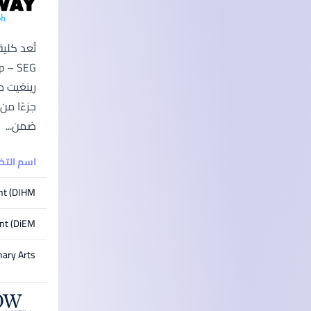
رينغيت م
جزءًا من
ضمن...
اسم الت
t (DIHM)
t (DiEM)
nary Arts