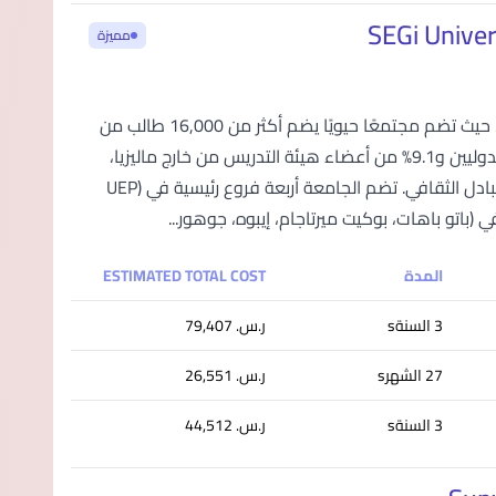
مميزة
تُعد جامعة وكليات سيجي SEGi أكبر مجموعة مؤسسات تعليم عالٍ في ماليزيا، حيث تضم مجتمعًا حيويًا يضم أكثر من 16,000 طالب من
حوالي 85 دولة حول العالم. مع نسبة مثيرة للإعجاب تصل إلى 40% من الطلاب الدوليين و9.1% من أعضاء هيئة التدريس من خارج ماليزيا،
توفر SEGi بيئة تعليمية غنية بالتنوع الثقافي وشاملة لتعزيز النمو الأكاديمي والتبادل الثقافي. تضم الجامعة أربعة فروع رئيسية في (UEP
المدة
ESTIMATED TOTAL COST
3 السنةs
ر.س.‏ 79,407
27 الشهرs
ر.س.‏ 26,551
3 السنةs
ر.س.‏ 44,512