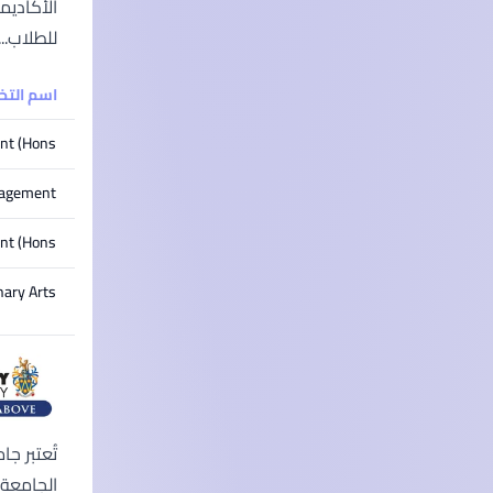
للطلاب...
اسم الت
nt (Hons)
anagement
nt (Hons)
nary Arts
تُعتبر ج
الجامعة 