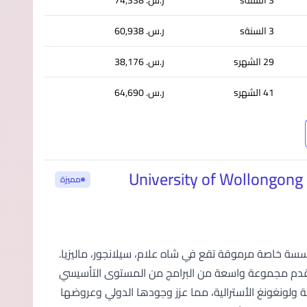
3 السنةs
ر.س.‏ 74,338
3 السنةs
ر.س.‏ 60,938
29 الشهرs
ر.س.‏ 38,176
41 الشهرs
ر.س.‏ 64,690
University of Wollongong
مميزة
هي مؤسسة خاصة مرموقة تقع في شاه علام، سيلانجور، ماليزيا.
يزيا، حيث تقدم مجموعة واسعة من البرامج من المستوى التأسيسي
الشبكة العالمية لجامعة ولونغونغ الأسترالية، مما عزز وجودها الدولي وعروضها