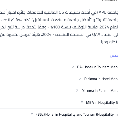
SEGi University Kota Damansara
PC.com لعام 2024. قابلية التوظيف بنسبة 100% - و
Management and Science University (MSU)
كنولوجيا...
خصص
BA (Hons) in Tourism Ma
Diploma in Hotel Ma
Diploma in Events Ma
MBA in Hospitality 
BSc (Hons) in Hospitality and Tourism (Hospitality In