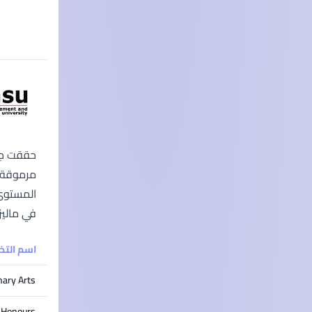
مرموقة ف
في ماليز
اسم الت
nary Arts
(Honours)