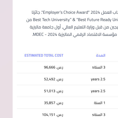
تصنيف جامعة APU (في أحدث تصنيفات QS العالمية للجامعات جائزة اختيار أصحاب العمل 2024 "Employer’s Choice Award". جائزتا
"أفضل جامعة تقنية" و "أفضل جامعة مستعدة للمستقبل" “Best Tech University” & “Best Future Ready University” Awards من
فقًا لأحدث دراسة تتبع الخريجين من قبل وزارة التعليم العالي. أول جامعة ماليزية
تحصل على اعتماد QAA في المملكة المتحدة - 2024. هيئة تدريس متميزة من مؤسسة الاقتصاد الرقمي الماليزية MDEC - 2024.
المدة
ESTIMATED TOTAL COST
3 السنةs
ر.س.‏ 96,666
2.5 years
ر.س.‏ 52,492
2.5 years
ر.س.‏ 51,013
1 السنة
ر.س.‏ 35,857
3 السنةs
ر.س.‏ 104,151