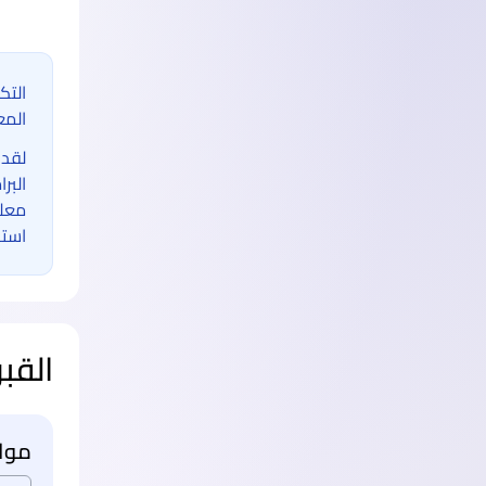
التك
المع
لقد 
البر
معلو
استخ
القب
مواع