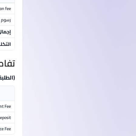
ion fee
رسوم م
إجمال
التكل
تفاص
(الطلبة
nt Fee
eposit
ce Fee