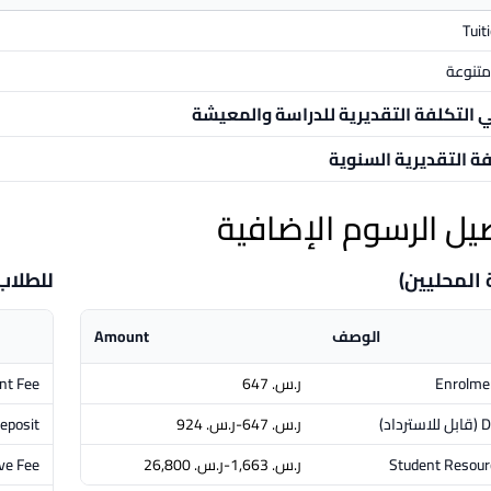
Tuit
تنوعة
ي التكلفة التقديرية للدراسة والمعيشة
فة التقديرية السنوية
يل الرسوم الإضافية
 المحليين)
للطلاب
الوصف
Amount
Enrolme
ر.س.‏ 647
nt Fee
D
(قابل للاسترداد)
ر.س.‏ 647-ر.س.‏ 924
eposit
Student Resour
ر.س.‏ 1,663-ر.س.‏ 26,800
ve Fee