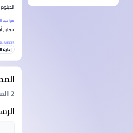
الدبلوم
مواعيد ا
فبراير, أ
SUBJECTS
إدارة ا
المد
2 السنةs
الرس