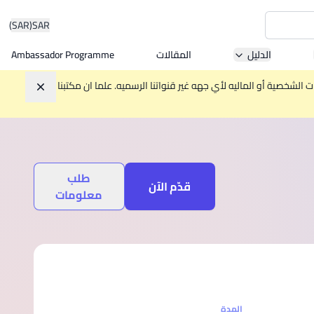
(SAR)
SAR
الدليل
المقالات
Ambassador Programme
Asia 
الشخصية أو الماليه لأي جهه غير قنواتنا الرسميه. علما ان مكتبنا
تجاهل
W
طلب
Mala
قدّم الآن
معلومات
MBA by
المدة