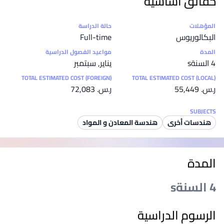
حقائق أساسية
إحصائيات
المؤهلات
حالة الدراسة
البكالوريوس
Full-time
المدة
مواعيد الفصول الدراسية
4 السنةs
يناير, سبتمبر
TOTAL ESTIMATED COST (FOREIGN)
TOTAL ESTIMATED COST (LOCAL)
ر.س.‏ 55,449
ر.س.‏ 72,083
SUBJECTS
هندسات أخرى
هندسة المعادن و المواد
المدة
4 السنةs
الرسوم الدراسية