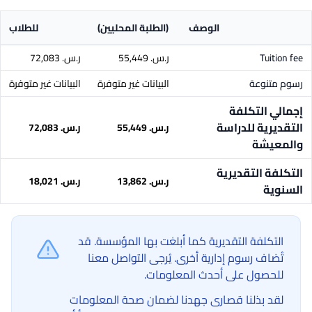
الوصف
(الطلبة المحليين)
للطلاب
Tuition fee
ر.س.‏ 55,449
ر.س.‏ 72,083
رسوم متنوعة
البيانات غير متوفرة
البيانات غير متوفرة
إجمالي التكلفة
التقديرية للدراسة
ر.س.‏ 55,449
ر.س.‏ 72,083
والمعيشة
التكلفة التقديرية
ر.س.‏ 13,862
ر.س.‏ 18,021
السنوية
التكلفة التقديرية كما أبلغت بها المؤسسة. قد
تُضاف رسوم إدارية أخرى. يُرجى التواصل معنا
للحصول على أحدث المعلومات.
لقد بذلنا قصارى جهدنا لضمان صحة المعلومات