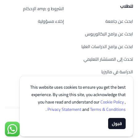
للطلاب
الشروط و ;amp الإحكام
ابحث عن جامعة
إخلاء مسؤولية
ابحث عن برامج البكالوريوس
ابحث عن برامج الدراسات العليا
تحدث إلى المستشار التعليمي
الدراسة في ماليزيا
تحقق من أهليتك
This website uses cookies to ensure you get the best
experience. By using this site, you acknowledge that
you have read and understand our
Cookie Policy
,
.
Privacy Statement
and
Terms & Conditions
© 2026 EasyUni Sdn Bhd, company registration number 200801016907
قبول
(818200-P). All rights reserved.
تواصل مع
Arabic