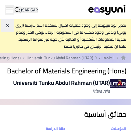
(SAR)
SAR
ation
تحذير: نود تنبيهكم إلى وجود عمليات احتيال تستخدم اسم شركتنا (ايزي
تجاه
يوني) وتدعي وجود مكتب لنا في السعودية, الرجاء توخي الحذر وعدم
تقديم المعلومات الشخصية أو الماليه لأي جهه غير قنواتنا الرسميه.
علما ان مكتبنا الرئيسي في ماليزيا فقط
الجامعات
Universiti Tunku Abdul Rahman (UTAR)
ering (Hons)
الصفحة الرئيسية
Bachelor of Materials Engineering (Hons)
Universiti Tunku Abdul Rahman (UTAR)
Malaysia
حقائق أساسية
إحصائيات
المؤهلات
حالة الدراسة