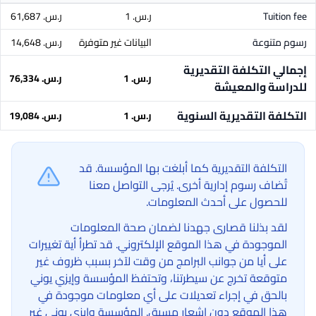
Tuition fee
ر.س.‏ 1
ر.س.‏ 61,687
رسوم متنوعة
البيانات غير متوفرة
ر.س.‏ 14,648
إجمالي التكلفة التقديرية
ر.س.‏ 1
ر.س.‏ 76,334
للدراسة والمعيشة
التكلفة التقديرية السنوية
ر.س.‏ 1
ر.س.‏ 19,084
التكلفة التقديرية كما أبلغت بها المؤسسة. قد
تُضاف رسوم إدارية أخرى. يُرجى التواصل معنا
للحصول على أحدث المعلومات.
لقد بذلنا قصارى جهدنا لضمان صحة المعلومات
الموجودة في هذا الموقع الإلكتروني. قد تطرأ أية تغييرات
على أيا من جوانب البرامج من وقت لآخر بسبب ظروف غير
متوقعة تخرج عن سيطرتنا، وتحتفظ المؤسسة وإيزي يوني
بالحق في إجراء تعديلات على أي معلومات موجودة في
هذا الموقع دون إشعار مسبق. المؤسسة وإيزي يوني غير