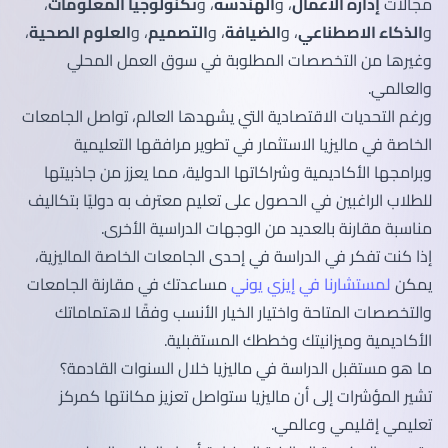
مجالات
إدارة الأعمال
، و
الهندسة
، و
تكنولوجيا المعلومات
،
و
الذكاء الاصطناعي
، و
الضيافة
، و
التصميم
، و
العلوم الصحية
،
وغيرها من التخصصات المطلوبة في سوق العمل المحلي
والعالمي.
ورغم التحديات الاقتصادية التي يشهدها العالم، تواصل الجامعات
الخاصة في ماليزيا الاستثمار في تطوير مرافقها التعليمية
وبرامجها الأكاديمية وشراكاتها الدولية، مما يعزز من جاذبيتها
للطلاب الراغبين في الحصول على تعليم معترف به دوليًا بتكاليف
مناسبة مقارنة بالعديد من الوجهات الدراسية الأخرى.
إذا كنت تفكر في الدراسة في إحدى الجامعات الخاصة الماليزية،
يمكن
لمستشارنا في إيزي يوني
مساعدتك في مقارنة الجامعات
والتخصصات المتاحة واختيار الخيار الأنسب وفقًا لاهتماماتك
الأكاديمية وميزانيتك وخططك المستقبلية.
ما هو مستقبل الدراسة في ماليزيا خلال السنوات القادمة؟
تشير المؤشرات إلى أن ماليزيا ستواصل تعزيز مكانتها كمركز
تعليمي إقليمي وعالمي.