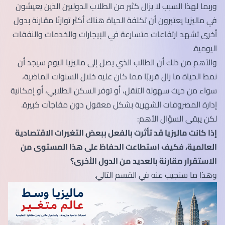
وربما لهذا السبب لا يزال كثير من الطلاب الدوليين الذين يعيشون
في ماليزيا يعتبرون أن تكلفة الحياة هناك أكثر توازنًا مقارنة بدول
أخرى تشهد ارتفاعات متسارعة في الإيجارات والخدمات والنفقات
اليومية.
والأهم من ذلك أن الطالب الذي يصل إلى ماليزيا اليوم سيجد أن
نمط الحياة ما زال قريبًا مما كان عليه خلال السنوات الماضية،
سواء من حيث سهولة التنقل، أو توفر السكن الطلابي، أو إمكانية
إدارة المصروفات الشهرية بشكل معقول دون مفاجآت كبيرة.
لكن يبقى السؤال الأهم:
إذا كانت ماليزيا قد تأثرت بالفعل ببعض التغيرات الاقتصادية
العالمية، فكيف استطاعت الحفاظ على هذا المستوى من
الاستقرار مقارنة بالعديد من الدول الأخرى؟
وهذا ما سنجيب عنه في القسم التالي.