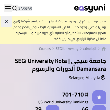
(SAR)
SAR
ation
تحذير: نود تنبيهكم إلى وجود عمليات احتيال تستخدم اسم شركتنا (ايزي
تجاه
يوني) وتدعي وجود مكتب لنا في السعودية, الرجاء توخي الحذر وعدم
تقديم المعلومات الشخصية أو الماليه لأي جهه غير قنواتنا الرسميه.
علما ان مكتبنا الرئيسي في ماليزيا فقط
الجامعات
SEGi University
Courses
الصفحة الرئيسية
جامعة سيجي | SEGi University Kota
Damansara
الدورات والرسوم
Selangor, Malaysia
إحصائيات
# 701-710
QS World University Rankings
29
46