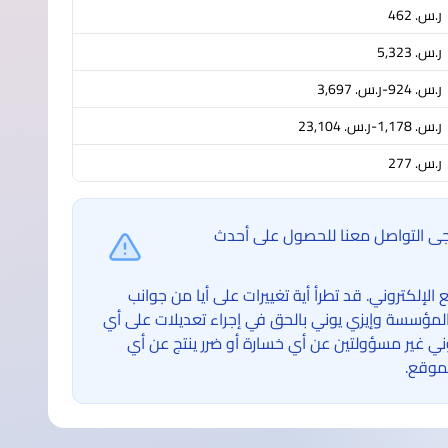
ر.س.‏ 462
ر.س.‏ 5,323
ر.س.‏ 924-ر.س.‏ 3,697
ر.س.‏ 1,178-ر.س.‏ 23,104
ر.س.‏ 277
ُرجى التواصل معنا للحصول على أحدث
لكتروني. قد تطرأ أية تغييرات على أيا من جوانب
لمؤسسة وإيزي يوني بالحق في إجراء تعديلات على أي
غير مسؤولتين عن أي خسارة أو ضرر ينتج عن أي
موقع.