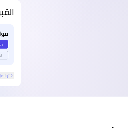
القب
مواع
an
ul
تواصل
ذييل الصفحة