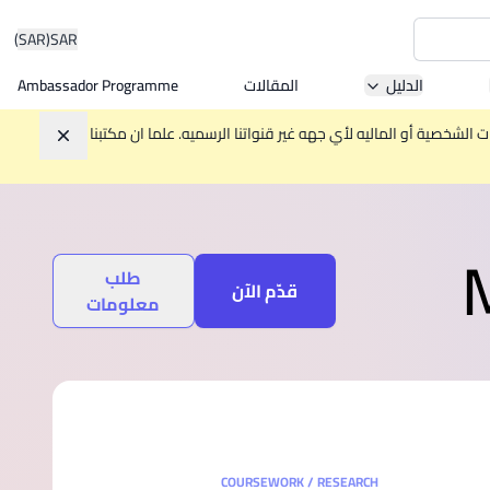
(SAR)
SAR
الدليل
المقالات
Ambassador Programme
Asia 
الشخصية أو الماليه لأي جهه غير قنواتنا الرسميه. علما ان مكتبنا
تجاهل
W
طلب
Mala
قدّم الآن
معلومات
MBA by
COURSEWORK / RESEARCH