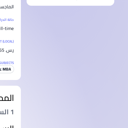
الماجست
حالة الدر
ll-time
T (LOCAL)
ر.س.‏ 27,355
SUBJECTS
MBA عام
المد
1 السنة