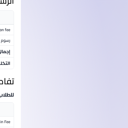
الرس
ion fee
رسوم م
إجمال
التكل
تفاص
للطلاب
in Fee