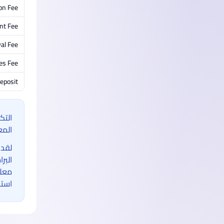
on Fee
nt Fee
al Fee
ies Fee
eposit
التك
المع
لقد 
البر
معلو
استخ