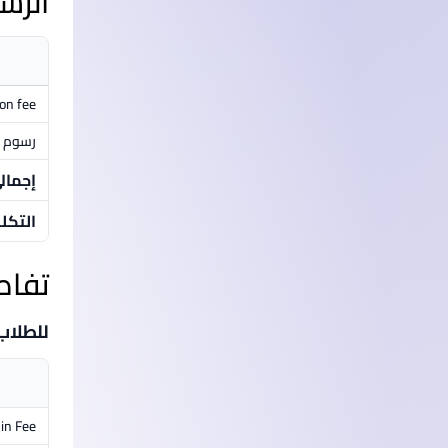
الرس
ion fee
رسوم م
إجمال
التكل
تفاص
للطلاب
in Fee