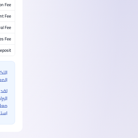
on Fee
nt Fee
al Fee
ies Fee
eposit
التك
المع
لقد 
البر
معلو
استخ