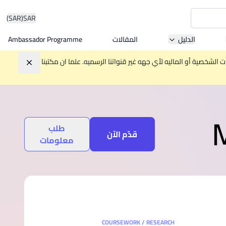
(SAR)
SAR
الدليل
المقالات
Ambassador Programme
Asia 
الشخصية أو الماليه لأي جهه غير قنواتنا الرسميه. علما ان مكتبنا
تجاهل
W
M
طلب
Mala
قدّم الآن
معلومات
MBA by
COURSEWORK / RESEARCH