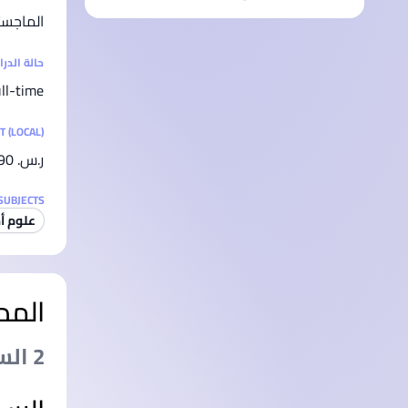
الماجست
حالة الدر
ll-time
T (LOCAL)
ر.س.‏ 37,890
SUBJECTS
علوم أ
المد
2 السنةs