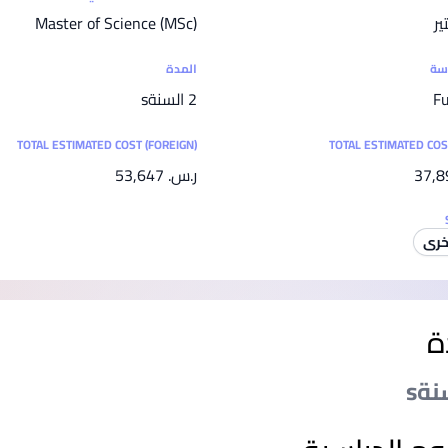
SEGi University Kota Damansara
ير
Master of Science (MSc)
اسة
المدة
Fu
2 السنةs
Management and Science University (MSU)
TOTAL ESTIMATED COST (FOREIGN)
TOTAL ESTIMATED COS
ر.س.‏ 53,647
خرى
ة