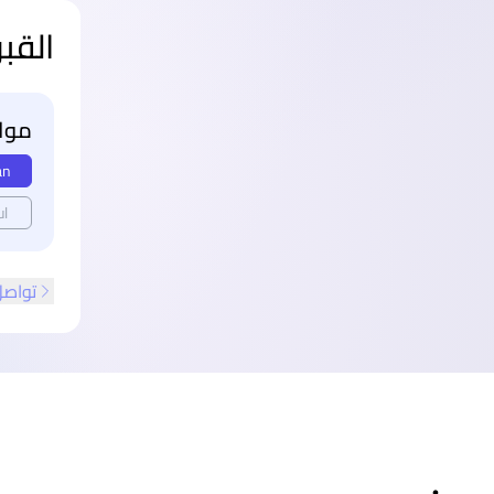
القب
مواع
an
ul
تواصل
ذييل الصفحة