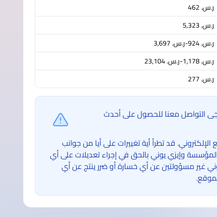
ر.س.‏ 462
ر.س.‏ 5,323
ر.س.‏ 924-ر.س.‏ 3,697
ر.س.‏ 1,178-ر.س.‏ 23,104
ر.س.‏ 277
ُرجى التواصل معنا للحصول على أحدث
لكتروني. قد تطرأ أية تغييرات على أيا من جوانب
لمؤسسة وإيزي يوني بالحق في إجراء تعديلات على أي
غير مسؤولتين عن أي خسارة أو ضرر ينتج عن أي
موقع.