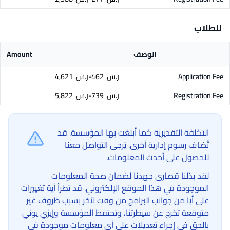
للطلاب
الوصف
Amount
Application Fee
ر.س.‏ 462-ر.س.‏ 4,621
Registration Fee
ر.س.‏ 739-ر.س.‏ 5,822
التكلفة التقديرية كما أبلغت بها المؤسسة. قد
تُضاف رسوم إدارية أخرى. يُرجى التواصل معنا
للحصول على أحدث المعلومات.
لقد بذلنا قصارى جهدنا لضمان صحة المعلومات
الموجودة في هذا الموقع الإلكتروني. قد تطرأ أية تغييرات
على أيا من جوانب البرامج من وقت لآخر بسبب ظروف غير
متوقعة تخرج عن سيطرتنا، وتحتفظ المؤسسة وإيزي يوني
بالحق في إجراء تعديلات على أي معلومات موجودة في