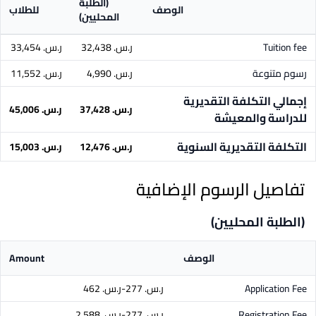
(الطلبة
الوصف
للطلاب
المحليين)
Tuition fee
ر.س.‏ 32,438
ر.س.‏ 33,454
رسوم متنوعة
ر.س.‏ 4,990
ر.س.‏ 11,552
إجمالي التكلفة التقديرية
ر.س.‏ 37,428
ر.س.‏ 45,006
للدراسة والمعيشة
التكلفة التقديرية السنوية
ر.س.‏ 12,476
ر.س.‏ 15,003
تفاصيل الرسوم الإضافية
(الطلبة المحليين)
الوصف
Amount
Application Fee
ر.س.‏ 277-ر.س.‏ 462
Registration Fee
ر.س.‏ 277-ر.س.‏ 2,588