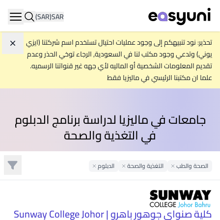
(SAR)
SAR
ation
تحذير: نود تنبيهكم إلى وجود عمليات احتيال تستخدم اسم شركتنا (ايزي
تجاه
يوني) وتدعي وجود مكتب لنا في السعودية, الرجاء توخي الحذر وعدم
تقديم المعلومات الشخصية أو الماليه لأي جهه غير قنواتنا الرسميه.
علما ان مكتبنا الرئيسي في ماليزيا فقط
جامعات في ماليزيا لدراسة برنامج الدبلوم
في التغذية والصحة
تصفية
الصحة والطب
Remove Filter
التغذية والصحة
الدبلوم
Remove Filter
Remove Filter
كلية صنواي جوهور باهرو | Sunway College Johor